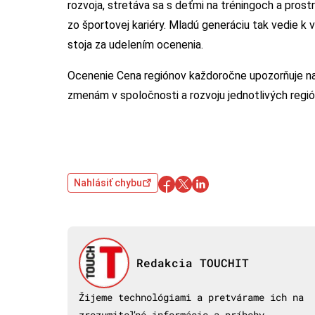
rozvoja, stretáva sa s deťmi na tréningoch a pro
zo športovej kariéry. Mladú generáciu tak vedie k 
stoja za udelením ocenenia.
Ocenenie Cena regiónov každoročne upozorňuje na 
zmenám v spoločnosti a rozvoju jednotlivých regi
Nahlásiť chybu
Redakcia TOUCHIT
Žijeme technológiami a pretvárame ich na
zrozumiteľné informácie a príbehy.