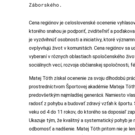
Záborského.
Cena regiónov je celoslovenské ocenenie vyhlaso
ktorého snahou je podporiť, zviditeľniť a poďako
je vyzdvihnúť osobnosti a iniciatívy, ktoré význam
ovplyvňujú život v komunitách. Cena regiónov sa ud
vyberaní v rôznych oblastiach spoločenského života
sociálnych vecí, rozvoja občianskej spoločnosti, fé
Matej Tóth získal ocenenie za svoju dlhodobú prác
prostredníctvom Športovej akadémie Mateja Tótha.
predovšetkým najmladšej generácii. Namiesto vl
radosť z pohybu a budovať zdravý vzťah k športu.
veku od 4 do 11 rokov, do ktorého sa doposiaľ zapo
Ukazuje tým, že kvalitný a systematický pohyb je 
odbornosť a nadšenie. Matej Tóth pritom nie je len