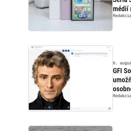
médií 
Redakci
6. augu
GFI So
umožňu
osobn
Redakci