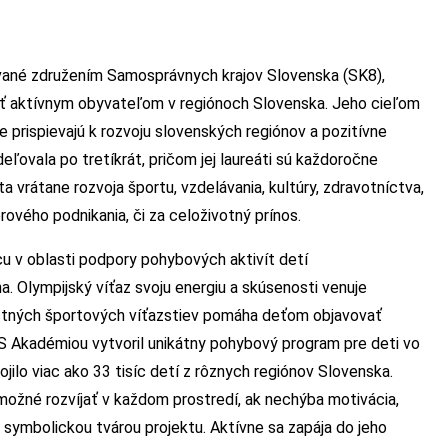
vané združením Samosprávnych krajov Slovenska (SK8),
vať aktívnym obyvateľom v regiónoch Slovenska. Jeho cieľom
ne prispievajú k rozvoju slovenských regiónov a pozitívne
eľovala po tretíkrát, pričom jej laureáti sú každoročne
 vrátane rozvoja športu, vzdelávania, kultúry, zdravotníctva,
rového podnikania, či za celoživotný prínos.
u v oblasti podpory pohybových aktivít detí
 Olympijský víťaz svoju energiu a skúsenosti venuje
astných športových víťazstiev pomáha deťom objavovať
 S Akadémiou vytvoril unikátny pohybový program pre deti vo
jilo viac ako 33 tisíc detí z rôznych regiónov Slovenska.
možné rozvíjať v každom prostredí, ak nechýba motivácia,
 symbolickou tvárou projektu. Aktívne sa zapája do jeho