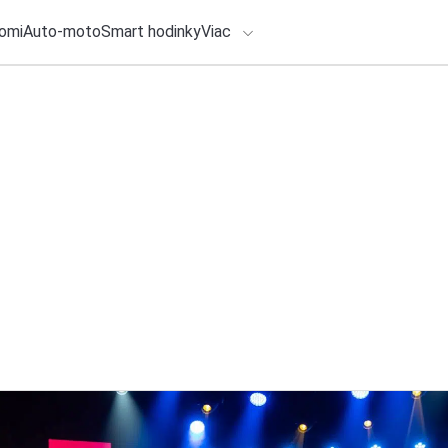
omi
Auto-moto
Smart hodinky
Viac
HLO BY VÁS ZAUJÍMAŤ
lačové správy
1. augusta 2026
•
4m
ADÁVANIA
Rádio je dôveryho
oddychujú od obra
Zadajte frázu pre vyhľadanie
Redakcia TOUCHIT