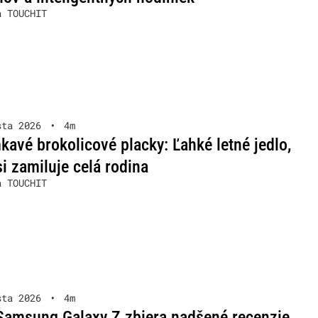
a TOUCHIT
sta 2026
•
4m
avé brokolicové placky: Ľahké letné jedlo,
si zamiluje celá rodina
a TOUCHIT
sta 2026
•
4m
Samsung Galaxy Z zbiera nadšené recenzie