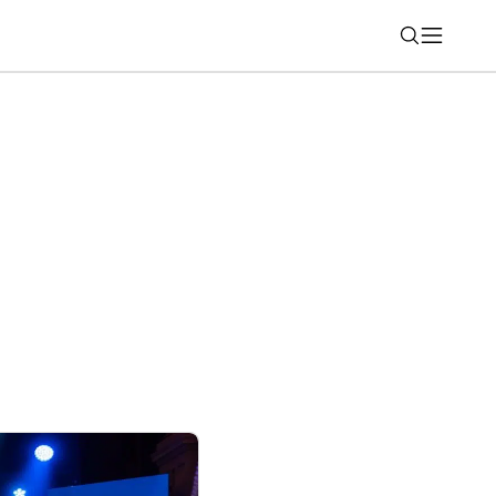
Nájsť
dným spoločníkom. Ľudia pri ňom
zoviek