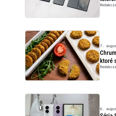
Redakci
7. augu
Chrumk
ktoré 
Redakci
6. augu
Séria 