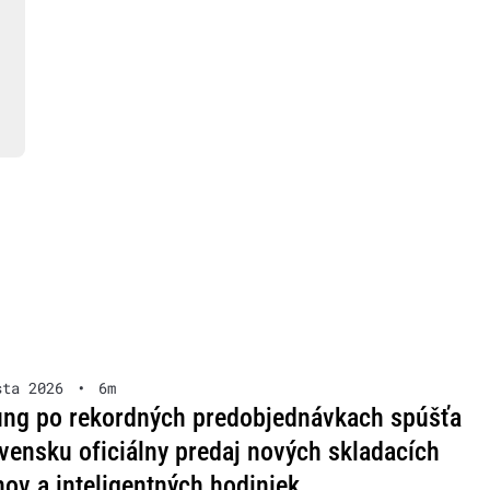
sta 2026
•
6m
ng po rekordných predobjednávkach spúšťa
vensku oficiálny predaj nových skladacích
nov a inteligentných hodiniek