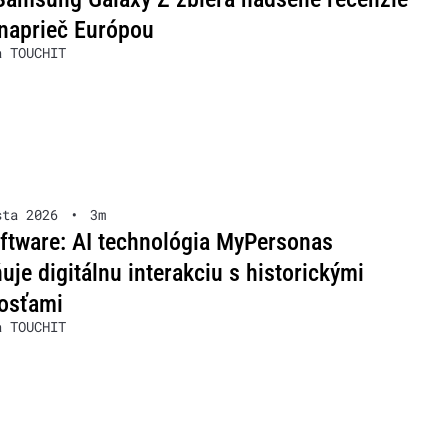
naprieč Európou
a TOUCHIT
sta 2026
•
3m
ftware: AI technológia MyPersonas
je digitálnu interakciu s historickými
osťami
a TOUCHIT