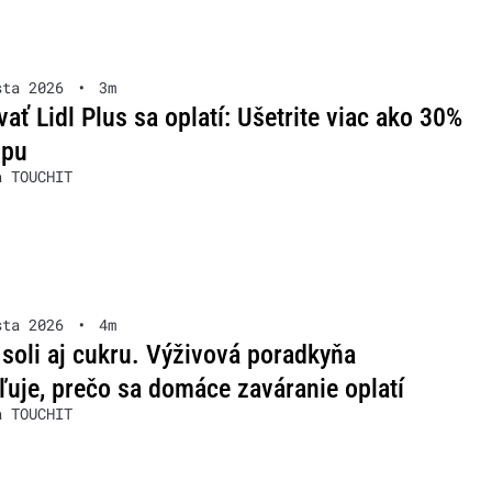
sta 2026
•
3m
ať Lidl Plus sa oplatí: Ušetrite viac ako 30%
upu
a TOUCHIT
sta 2026
•
4m
soli aj cukru. Výživová poradkyňa
ľuje, prečo sa domáce zaváranie oplatí
a TOUCHIT