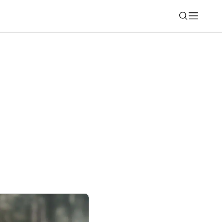
Nájsť
chov. Kolekcia BMW ART CARS – 20
inovácií