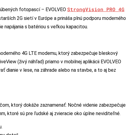
StrongVision PRO 4G
bľúbených fotopascí – EVOLVEO
starších 2G sietí v Európe a prináša plnú podporu moderného
nie napájania s batériou s veľkou kapacitou.
 moderného 4G LTE modemu, ktorý zabezpečuje bleskový
LiveView (živý náhľad) priamo v mobilnej aplikácii EVOLVEO
dianie v lese, na záhrade alebo na stavbe, a to aj bez
čom, ktorý dokáže zaznamenať: Nočné videnie zabezpečuje
, ktoré sú pre ľudské aj zvieracie oko úplne neviditeľné.
u.