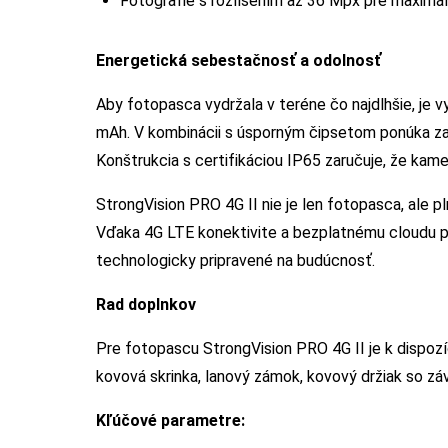
Fotografie s rozlíšením až 36 Mpx pre maximáln
Energetická sebestačnosť a odolnosť
Aby fotopasca vydržala v teréne čo najdlhšie, je 
mAh. V kombinácii s úsporným čipsetom ponúka za
Konštrukcia s certifikáciou IP65 zaručuje, že kam
StrongVision PRO 4G II nie je len fotopasca, ale
Vďaka 4G LTE konektivite a bezplatnému cloudu p
technologicky pripravené na budúcnosť.
Rad doplnkov
Pre fotopascu StrongVision PRO 4G II je k dispozíc
kovová skrinka, lanový zámok, kovový držiak so záv
Kľúčové parametre: