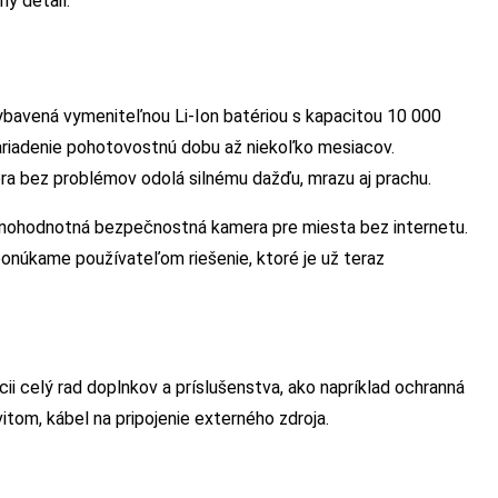
y detail.
vybavená vymeniteľnou Li-Ion batériou s kapacitou 10 000
riadenie pohotovostnú dobu až niekoľko mesiacov.
era bez problémov odolá silnému dažďu, mrazu aj prachu.
 plnohodnotná bezpečnostná kamera pre miesta bez internetu.
onúkame používateľom riešenie, ktoré je už teraz
ii celý rad doplnkov a príslušenstva, ako napríklad ochranná
itom, kábel na pripojenie externého zdroja.