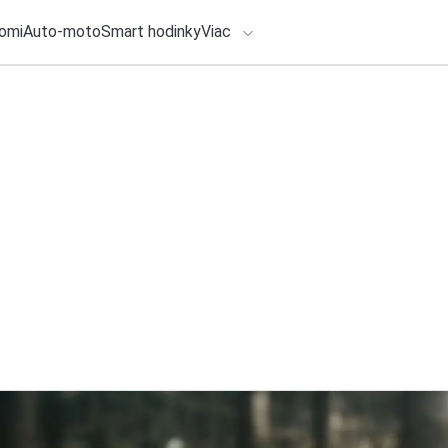
omi
Auto-moto
Smart hodinky
Viac
HLO BY VÁS ZAUJÍMAŤ
lačové správy
1. augusta 2026
•
6m
ADÁVANIA
Tip na Trip – Mní
umelcov, 50 rokov 
Zadajte frázu pre vyhľadanie
Redakcia TOUCHIT