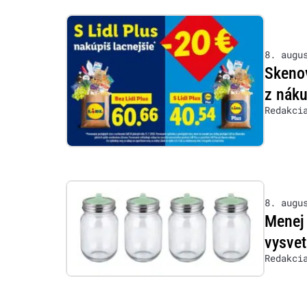
8. augu
Skenov
z nák
Redakci
8. augu
Menej 
vysvet
Redakci