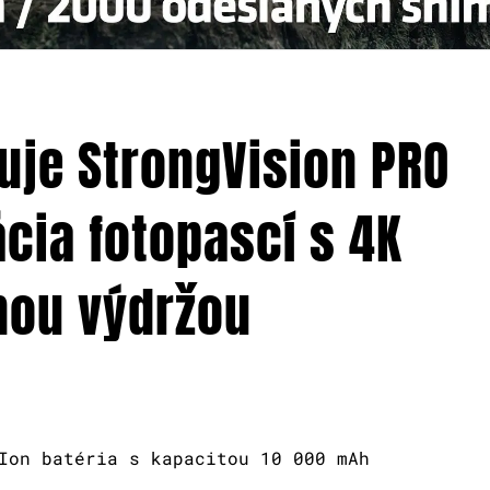
uje StrongVision PRO
ácia fotopascí s 4K
nou výdržou
Ion batéria s kapacitou 10 000 mAh