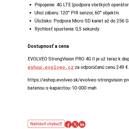
Pripojenie: 4G LTE (podpora všetkých operátoro
Uhol záberu: 120° PIR senzor, 60° objektív.
Úložisko: Podpora Micro SD kariet až do 256 G
Rýchlosť spustenia: 0,5 sekundy.
Dostupnosť a cena
EVOLVEO StrongVision PRO 4G II je už teraz k disp
eshop.evolveo.cz
za odporúčanú cenu 249 €.
https://eshop.evolveo.sk/evolveo-strongvision-p
bateriou-s-kapacitou-10-000-mah
Nahlásiť chybu