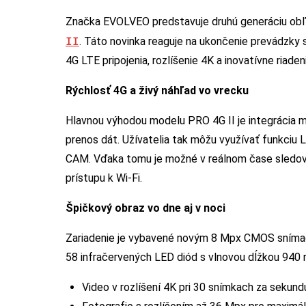
Značka EVOLVEO predstavuje druhú generáciu o
II
. Táto novinka reaguje na ukončenie prevádzky 
4G LTE pripojenia, rozlíšenie 4K a inovatívne riade
Rýchlosť 4G a živý náhľad vo vrecku
Hlavnou výhodou modelu PRO 4G II je integrácia
prenos dát. Užívatelia tak môžu využívať funkciu 
CAM. Vďaka tomu je možné v reálnom čase sledovať 
prístupu k Wi-Fi.
Špičkový obraz vo dne aj v noci
Zariadenie je vybavené novým 8 Mpx CMOS sníma
58 infračervených LED diód s vlnovou dĺžkou 940 nm
Video v rozlíšení 4K pri 30 snímkach za sekund