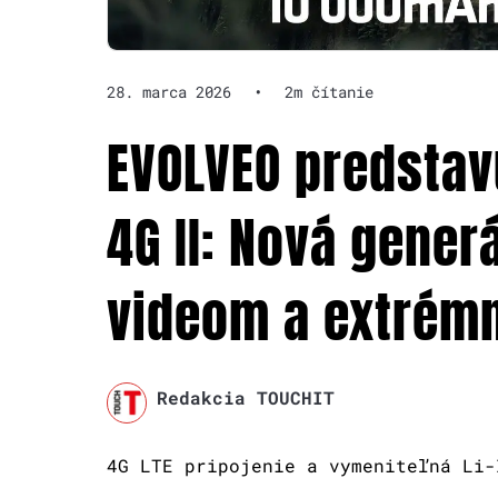
28. marca 2026
•
2m čítanie
EVOLVEO predstav
4G II: Nová gener
videom a extrém
Redakcia TOUCHIT
4G LTE pripojenie a vymeniteľná Li-