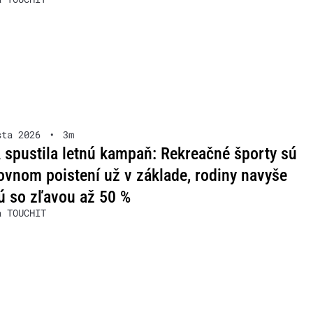
sta 2026
•
3m
spustila letnú kampaň: Rekreačné športy sú
ovnom poistení už v základe, rodiny navyše
ú so zľavou až 50 %
a TOUCHIT