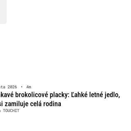
sta 2026
•
4m
avé brokolicové placky: Ľahké letné jedlo,
si zamiluje celá rodina
a TOUCHIT