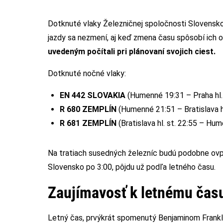
Dotknuté vlaky Železničnej spoločnosti Slovensko
jazdy sa nezmení, aj keď zmena času spôsobí ich 
uvedeným počítali pri plánovaní svojich ciest.
Dotknuté nočné vlaky:
EN 442 SLOVAKIA
(Humenné 19:31 – Praha hl.
R 680 ZEMPLÍN
(Humenné 21:51 – Bratislava h
R 681 ZEMPLÍN
(Bratislava hl. st. 22:55 – H
Na tratiach susedných železníc budú podobne ovpl
Slovensko po 3:00, pôjdu už podľa letného času.
Zaujímavosť k letnému čas
Letný čas, prvýkrát spomenutý Benjaminom Franklin