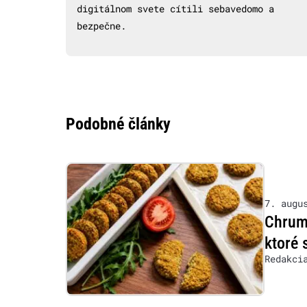
digitálnom svete cítili sebavedomo a
bezpečne.
Podobné články
7. augu
Chrumk
ktoré 
Redakci