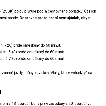
 (ZSSK) pôjdu plynule podľa cestovného poriadku. Čas ich
oneskorenie.
Dopravca preto prosí cestujúcich, aby s
 n. 7:26) príde omeškaný do 60 minút,
l. st. 5:40) príde omeškaný do 60 minút,
umenné 7:29) príde omeškaný do 60 minút.
yvnené jazdy nočných vlakov. Vlaky, ktoré vchádzajú na
u
om v 18. storočí, bol v praxi zavedený v 20. storočí vo