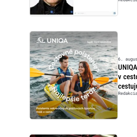
6. augu
UNIQA 
v cest
cestuj
Redakci