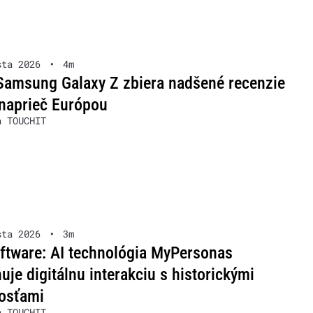
sta 2026
•
4m
Samsung Galaxy Z zbiera nadšené recenzie
naprieč Európou
a TOUCHIT
sta 2026
•
3m
ftware: AI technológia MyPersonas
je digitálnu interakciu s historickými
osťami
a TOUCHIT