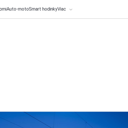
omi
Auto-moto
Smart hodinky
Viac
HLO BY VÁS ZAUJÍMAŤ
lačové správy
28. júla 2026
•
2m
EVOLVEO uvádza na
ADÁVANIA
digitálnym displej
Zadajte frázu pre vyhľadanie
Redakcia TOUCHIT