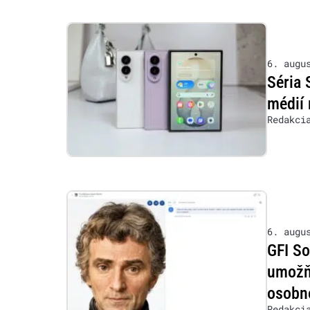
6. augu
Séria 
médií 
Redakci
6. augu
GFI So
umožňu
osobn
Redakci