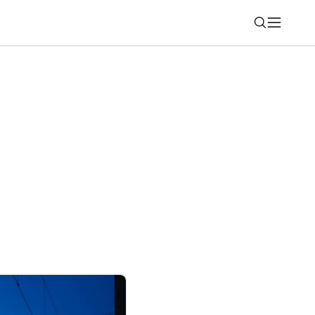
Nájsť
 trh nový chladič procesora QuietCool7 s
om