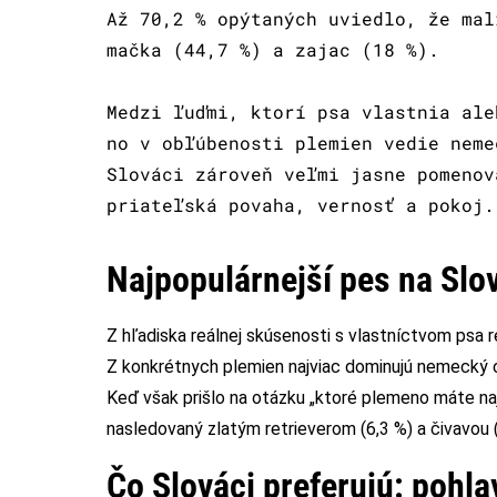
Až 70,2 % opýtaných uviedlo, že mal
mačka (44,7 %) a zajac (18 %).
Medzi ľuďmi, ktorí psa vlastnia ale
no v obľúbenosti plemien vedie neme
Slováci zároveň veľmi jasne pomenov
priateľská povaha, vernosť a pokoj.
Najpopulárnejší pes na Sl
Z hľadiska reálnej skúsenosti s vlastníctvom psa r
Z konkrétnych plemien najviac dominujú nemecký ov
Keď však prišlo na otázku „ktoré plemeno máte naj
nasledovaný zlatým retrieverom (6,3 %) a čivavou (
Čo Slováci preferujú: pohla