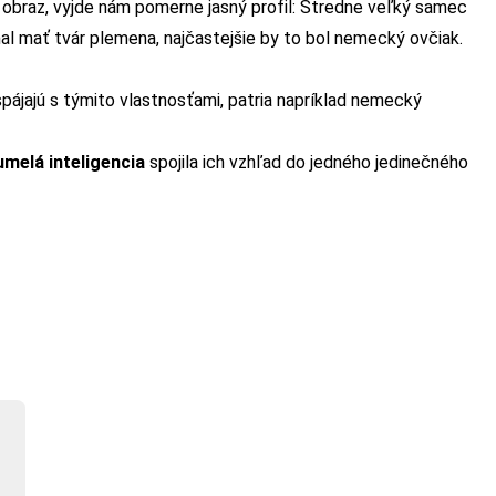
 obraz, vyjde nám pomerne jasný profil: Stredne veľký samec
mal mať tvár plemena, najčastejšie by to bol nemecký ovčiak.
spájajú s týmito vlastnosťami, patria napríklad nemecký
umelá inteligencia
spojila ich vzhľad do jedného jedinečného