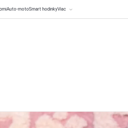
omi
Auto-moto
Smart hodinky
Viac
HLO BY VÁS ZAUJÍMAŤ
lačové správy
3. augusta 2026
•
3m
ADÁVANIA
Pri spotrebiteľskom
a Sloveniek rozhod
Zadajte frázu pre vyhľadanie
Redakcia TOUCHIT