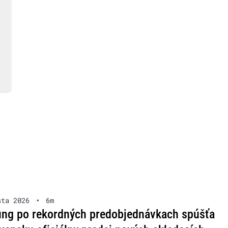
sta 2026
•
6m
ng po rekordných predobjednávkach spúšťa