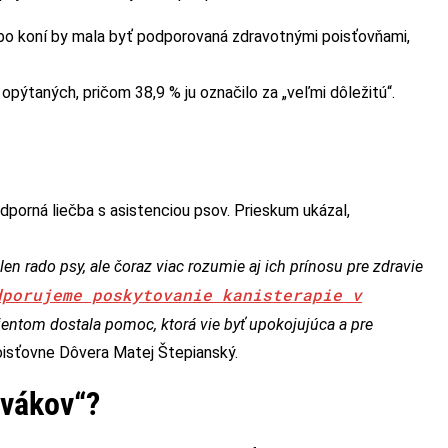
ebo koní by mala byť podporovaná zdravotnými poisťovňami,
opýtaných, pričom 38,9 % ju označilo za „veľmi dôležitú“.
odporná liečba s asistenciou psov. Prieskum ukázal,
en rado psy, ale čoraz viac rozumie aj ich prínosu pre zdravie
dporujeme poskytovanie kanisterapie v
ientom dostala pomoc, ktorá vie byť upokojujúca a pre
oisťovne Dôvera Matej Štepianský.
ovákov“?