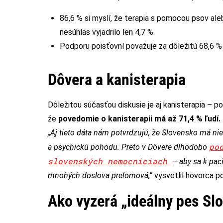
86,6 % si myslí, že terapia s pomocou psov al
nesúhlas vyjadrilo len 4,7 %.
Podporu poisťovní považuje za dôležitú 68,6 % 
Dôvera a kanisterapia
Dôležitou súčasťou diskusie je aj kanisterapia – p
že
povedomie o kanisterapii má až 71,4 % ľudí.
„Aj tieto dáta nám potvrdzujú, že Slovensko má niel
po
a psychickú pohodu. Preto v Dôvere dlhodobo
slovenských nemocniciach
– aby sa k pac
mnohých doslova prelomová,“
vysvetlil hovorca p
Ako vyzerá „ideálny pes Sl