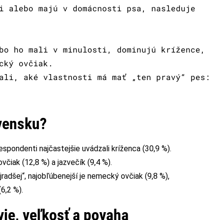
i alebo majú v domácnosti psa, nasleduje
bo ho mali v minulosti, dominujú krížence,
cký ovčiak.
ali, aké vlastnosti má mať „ten pravý“ pes:
ovensku?
espondenti najčastejšie uvádzali kríženca (30,9 %).
čiak (12,8 %) a jazvečík (9,4 %).
radšej“, najobľúbenejší je nemecký ovčiak (9,8 %),
6,2 %).
vie, veľkosť a povaha