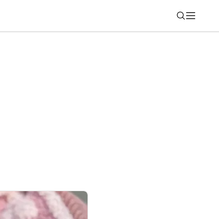
Nájsť
 úvere sa viac ako tri štvrtiny Slovákov
ujú najmä podľa mesačnej splátky