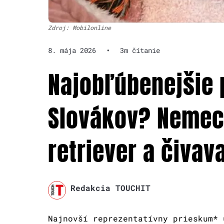
Zdroj: Mobilonline
8. mája 2026
•
3m čítanie
Najobľúbenejšie
Slovákov? Nemeck
retriever a čivav
Redakcia TOUCHIT
Najnovší reprezentatívny prieskum* 