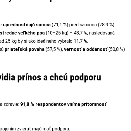
ie
uprednostňujú samca
(71,1 %) pred samicou (28,9 %).
stredne veľkého psa
(10–25 kg) – 48,7 %, nasledovaná
 25 kg by si ako ideálneho vybralo 11,7 %.
sú
priateľská povaha
(57,5 %),
vernosť a oddanosť
(50,8 %)
 vidia prínos a chcú podporu
na zdravie:
91,8 % respondentov vníma prítomnosť
apojením zvierat majú mať podporu: