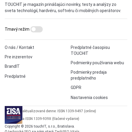
TOUCHIT je magazín prinášajúci novinky, testy a analýzy zo
sveta technológií, hardvéru, softvéru či mobilných operátorov.
Tmavý režim
O nás / Kontakt
Predplatné časopisu
TOUCHIT
Pre inzerentov
Podmienky používania webu
BrandIT
Podmienky predaja
Predplatné
predplatného
GDPR
Nastavenia cookies
aktualizované denne: ISSN 1339-9497 (online)
a ISSN 1339-939X (tlačené vydanie)
Copyright © 2026 touchIT, s.r.o., Bratislava.
O
technické SEO
sa nám stará
TechSEO Vitals
.