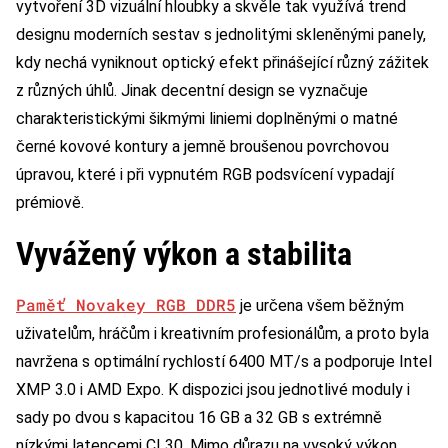
vytvoření 3D vizuální hloubky a skvěle tak využívá trend
designu moderních sestav s jednolitými skleněnými panely,
kdy nechá vyniknout optický efekt přinášející různý zážitek
z různých úhlů. Jinak decentní design se vyznačuje
charakteristickými šikmými liniemi doplněnými o matné
černé kovové kontury a jemně broušenou povrchovou
úpravou, které i při vypnutém RGB podsvícení vypadají
prémiově.
Vyvážený výkon a stabilita
Paměť Novakey RGB DDR5
je určena všem běžným
uživatelům, hráčům i kreativním profesionálům, a proto byla
navržena s optimální rychlostí 6400 MT/s a podporuje Intel
XMP 3.0 i AMD Expo. K dispozici jsou jednotlivé moduly i
sady po dvou s kapacitou 16 GB a 32 GB s extrémně
nízkými latencemi CL30. Mimo důrazu na vysoký výkon