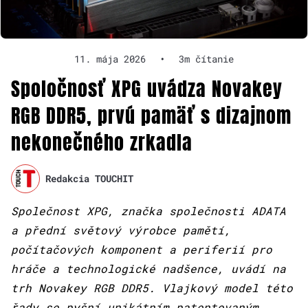
11. mája 2026
•
3m čítanie
Spoločnosť XPG uvádza Novakey
RGB DDR5, prvú pamäť s dizajnom
nekonečného zrkadla
Redakcia TOUCHIT
Společnost XPG, značka společnosti ADATA
a přední světový výrobce pamětí,
počítačových komponent a periferií pro
hráče a technologické nadšence, uvádí na
trh Novakey RGB DDR5. Vlajkový model této
řady se pyšní unikátním patentovaným