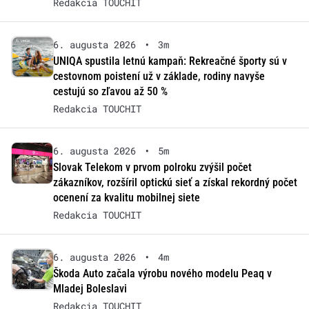
Redakcia TOUCHIT
6. augusta 2026
•
3m
UNIQA spustila letnú kampaň: Rekreačné športy sú v
cestovnom poistení už v základe, rodiny navyše
cestujú so zľavou až 50 %
Redakcia TOUCHIT
6. augusta 2026
•
5m
Slovak Telekom v prvom polroku zvýšil počet
zákazníkov, rozšíril optickú sieť a získal rekordný počet
ocenení za kvalitu mobilnej siete
Redakcia TOUCHIT
6. augusta 2026
•
4m
Škoda Auto začala výrobu nového modelu Peaq v
Mladej Boleslavi
Redakcia TOUCHIT