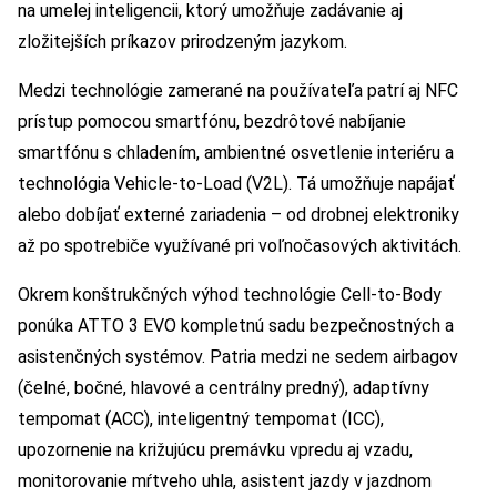
na umelej inteligencii, ktorý umožňuje zadávanie aj
zložitejších príkazov prirodzeným jazykom.
Medzi technológie zamerané na používateľa patrí aj NFC
prístup pomocou smartfónu, bezdrôtové nabíjanie
smartfónu s chladením, ambientné osvetlenie interiéru a
technológia Vehicle-to-Load (V2L). Tá umožňuje napájať
alebo dobíjať externé zariadenia – od drobnej elektroniky
až po spotrebiče využívané pri voľnočasových aktivitách.
Okrem konštrukčných výhod technológie Cell-to-Body
ponúka ATTO 3 EVO kompletnú sadu bezpečnostných a
asistenčných systémov. Patria medzi ne sedem airbagov
(čelné, bočné, hlavové a centrálny predný), adaptívny
tempomat (ACC), inteligentný tempomat (ICC),
upozornenie na križujúcu premávku vpredu aj vzadu,
monitorovanie mŕtveho uhla, asistent jazdy v jazdnom