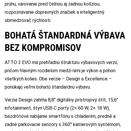
pruhu, varovanie pred čelnou aj zadnou kolíziou,
rozpoznávanie dopravných značiek a inteligentný
obmedzovač rýchlosti.
BOHATÁ ŠTANDARDNÁ VÝBAVA
BEZ KOMPROMISOV
ATTO 3 EVO má prehľadnú štruktúru výbavových verzií,
pričom hlavným rozdielom medzi nimi je výkon a pohon
všetkých kolies. Obe verzie – Design a Excellence –
ponúkajú veľmi bohatú štandardnú výbavu.
Verzia Design zahŕňa 8,8″ digitálny prístrojový štít, 15,6″
infotainment, štyri USB-C porty (2× 60 W, 2× 18 W),
bezdrôtové nabíjanie smartfónu s chladením, predné a
zadné parkovacie senzory s 360° kamerovým systémom,