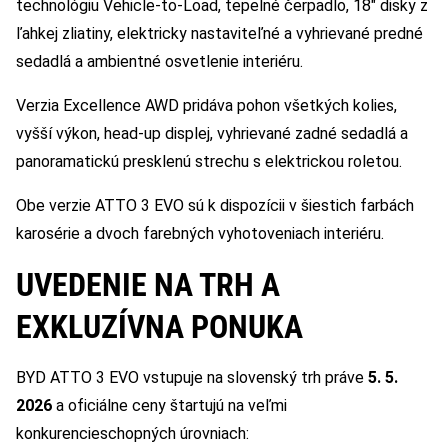
technológiu Vehicle-to-Load, tepelné čerpadlo, 18″ disky z
ľahkej zliatiny, elektricky nastaviteľné a vyhrievané predné
sedadlá a ambientné osvetlenie interiéru.
Verzia Excellence AWD pridáva pohon všetkých kolies,
vyšší výkon, head-up displej, vyhrievané zadné sedadlá a
panoramatickú presklenú strechu s elektrickou roletou.
Obe verzie ATTO 3 EVO sú k dispozícii v šiestich farbách
karosérie a dvoch farebných vyhotoveniach interiéru.
UVEDENIE NA TRH A
EXKLUZÍVNA PONUKA
BYD ATTO 3 EVO vstupuje na slovenský trh práve
5. 5.
2026
a oficiálne ceny štartujú na veľmi
konkurencieschopných úrovniach: