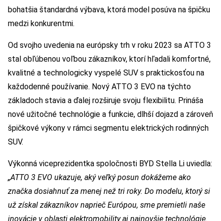
bohatšia štandardná výbava, ktorá model posúva na špičku
medzi konkurentmi.
Od svojho uvedenia na európsky trh v roku 2023 sa ATTO 3
stal obľúbenou voľbou zákazníkov, ktorí hľadali komfortné,
kvalitné a technologicky vyspelé SUV s praktickosťou na
každodenné používanie. Nový ATTO 3 EVO na týchto
základoch stavia a ďalej rozširuje svoju flexibilitu. Prináša
nové užitočné technológie a funkcie, dlhší dojazd a zároveň
špičkové výkony v rámci segmentu elektrických rodinných
SUV.
Výkonná viceprezidentka spoločnosti BYD Stella Li uviedla:
„ATTO 3 EVO ukazuje, aký veľký posun dokážeme ako
značka dosiahnuť za menej než tri roky. Do modelu, ktorý si
už získal zákazníkov naprieč Európou, sme premietli naše
inovácie v oblasti elektromobility aj najnovšie technológie.