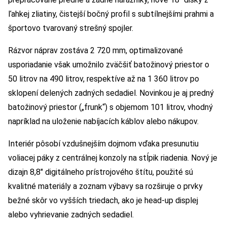
ľahkej zliatiny, čistejší bočný profil s subtílnejšími prahmi a
športovo tvarovaný strešný spojler.
Rázvor náprav zostáva 2 720 mm, optimalizované
usporiadanie však umožnilo zväčšiť batožinový priestor o
50 litrov na 490 litrov, respektíve až na 1 360 litrov po
sklopení delených zadných sedadiel. Novinkou je aj predný
batožinový priestor („frunk“) s objemom 101 litrov, vhodný
napríklad na uloženie nabíjacích káblov alebo nákupov.
Interiér pôsobí vzdušnejším dojmom vďaka presunutiu
voliacej páky z centrálnej konzoly na stĺpik riadenia. Nový je
dizajn 8,8″ digitálneho prístrojového štítu, použité sú
kvalitné materiály a zoznam výbavy sa rozširuje o prvky
bežné skôr vo vyšších triedach, ako je head-up displej
alebo vyhrievanie zadných sedadiel.