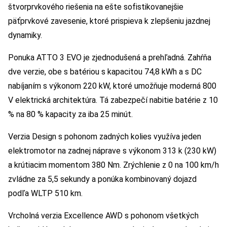
štvorprvkového riešenia na ešte sofistikovanejšie
päťprvkové zavesenie, ktoré prispieva k zlepšeniu jazdnej
dynamiky.
Ponuka ATTO 3 EVO je zjednodušená a prehľadná. Zahŕňa
dve verzie, obe s batériou s kapacitou 74,8 kWh a s DC
nabíjaním s výkonom 220 kW, ktoré umožňuje moderná 800
V elektrická architektúra. Tá zabezpečí nabitie batérie z 10
% na 80 % kapacity za iba 25 minút.
Verzia Design s pohonom zadných kolies využíva jeden
elektromotor na zadnej náprave s výkonom 313 k (230 kW)
a krútiacim momentom 380 Nm. Zrýchlenie z 0 na 100 km/h
zvládne za 5,5 sekundy a ponúka kombinovaný dojazd
podľa WLTP 510 km.
Vrcholná verzia Excellence AWD s pohonom všetkých