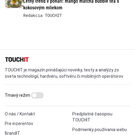
Letný trend v pohári: mango matcha bubble tea s
kokosovým mliekom
Redakcia TOUCHIT
TOUCHIT je magazín prinášajúci novinky, testy a analýzy zo
sveta technológií, hardvéru, softvéru či mobilných operátorov.
Tmavý režim
O nás / Kontakt
Predplatné časopisu
TOUCHIT
Pre inzerentov
Podmienky používania webu
BrandIT