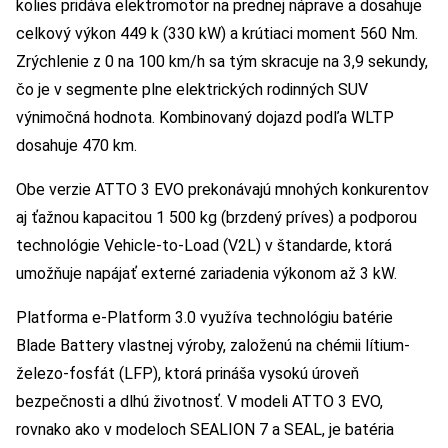
kolies pridáva elektromotor na prednej náprave a dosahuje
celkový výkon 449 k (330 kW) a krútiaci moment 560 Nm.
Zrýchlenie z 0 na 100 km/h sa tým skracuje na 3,9 sekundy,
čo je v segmente plne elektrických rodinných SUV
výnimočná hodnota. Kombinovaný dojazd podľa WLTP
dosahuje 470 km.
Obe verzie ATTO 3 EVO prekonávajú mnohých konkurentov
aj ťažnou kapacitou 1 500 kg (brzdený príves) a podporou
technológie Vehicle-to-Load (V2L) v štandarde, ktorá
umožňuje napájať externé zariadenia výkonom až 3 kW.
Platforma e-Platform 3.0 využíva technológiu batérie
Blade Battery vlastnej výroby, založenú na chémii lítium-
železo-fosfát (LFP), ktorá prináša vysokú úroveň
bezpečnosti a dlhú životnosť. V modeli ATTO 3 EVO,
rovnako ako v modeloch SEALION 7 a SEAL, je batéria