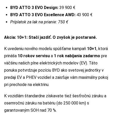
BYD ATTO 3 EVO Design:
39 900 €
BYD ATTO 3 EVO Excellence AWD:
43 900 €
Príplatok za lak na prianie: 750 €
Akcia:
10+1: Stačí jazdiť. O zvyšok je postarané.
K uvedeniu nového modelu spúšťame kampaň
10+1
, ktorá
prináša
10 rokov servisu
a
1 rok nabíjania zadarmo
pre
väčšinu našich plne elektrických modelov (EV). Táto
ponuka potvrdzuje pozíciu BYD ako svetovej jednotky v
predaji EV a PHEV vozidiel a zaisťuje vám maximálny pokoj
pri prechode na elektrinu.
K vozidlám štandardne získavate tiež šesťročnú záruku a
osemročnú záruku na batériu (do 250 000 km) s
garantovaným SOH nad 70 %.