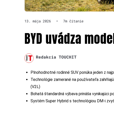
13. mája 2026
•
7m čítanie
BYD uvádza model
Redakcia TOUCHIT
Plnohodnotné rodinné SUV ponúka jeden z najpri
Technológie zamerané na používateľa zahŕňajú 
(V2L)
Bohatá štandardná výbava prináša vynikajúci 
Systém Super Hybrid s technológiou DM-i zvyšu