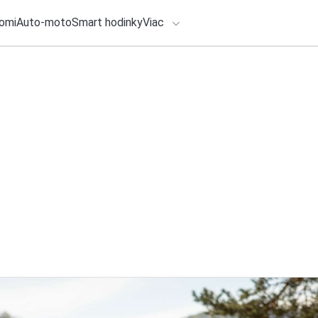
omi
Auto-moto
Smart hodinky
Viac
HLO BY VÁS ZAUJÍMAŤ
lačové správy
28. júla 2026
•
4m
ADÁVANIA
BMW prináša moder
Pictures „Spider-
Zadajte frázu pre vyhľadanie
Redakcia TOUCHIT