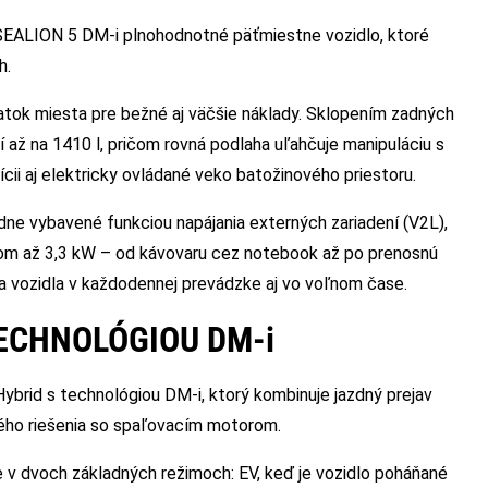
 SEALION 5 DM-i plnohodnotné päťmiestne vozidlo, ktoré
h.
tok miesta pre bežné aj väčšie náklady. Sklopením zadných
až na 1410 l, pričom rovná podlaha uľahčuje manipuláciu s
cii aj elektricky ovládané veko batožinového priestoru.
ne vybavené funkciou napájania externých zariadení (V2L),
om až 3,3 kW – od kávovaru cez notebook až po prenosnú
tia vozidla v každodennej prevádzke aj vo voľnom čase.
ECHNOLÓGIOU DM-i
brid s technológiou DM-i, ktorý kombinuje jazdný prejav
ného riešenia so spaľovacím motorom.
 dvoch základných režimoch: EV, keď je vozidlo poháňané