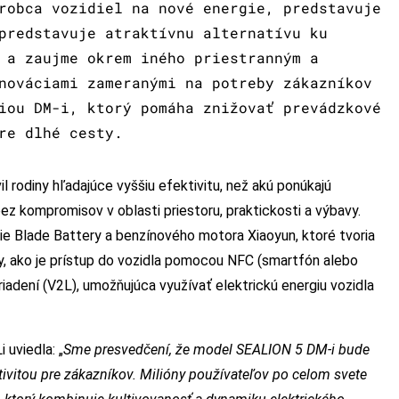
robca vozidiel na nové energie, predstavuje
predstavuje atraktívnu alternatívu ku
 a zaujme okrem iného priestranným a
nováciami zameranými na potreby zákazníkov
iou DM-i, ktorý pomáha znižovať prevádzkové
re dlhé cesty.
 rodiny hľadajúce vyššiu efektivitu, než akú ponúkajú
z kompromisov v oblasti priestoru, praktickosti a výbavy.
ie Blade Battery a benzínového motora Xiaoyun, ktoré tvoria
, ako je prístup do vozidla pomocou NFC (smartfón alebo
iadení (V2L), umožňujúca využívať elektrickú energiu vozidla
 uviedla: „
Sme presvedčení, že model SEALION 5 DM-i bude
vitou pre zákazníkov. Milióny používateľov po celom svete