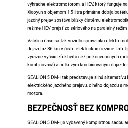
výhradne elektromotorom, a HEV, ktorý funguje n
Xiaoyun s objemom 1,5 litra primárne dobíja batér
jazdný prejav zostáva blízky čistému elektromobil
režime HEV prejsť zo sériového na paralelný reži
Väčšinu času sa tak vozidlo správa ako elektromob
dojazd až 86 km v čisto elektrickom režime. Inteli
výrazne vyššiu efektivitu než pri konvenčných ro
kombinovaná) a celkovým kombinovaným dojazdom a
SEALION 5 DM-i tak predstavuje silnú alternatívu
elektrického jazdného prejavu, dlhého dojazdu a 
motora.
BEZPEČNOSŤ BEZ KOMPR
SEALION 5 DM-i je vybavený kompletnou sadou as