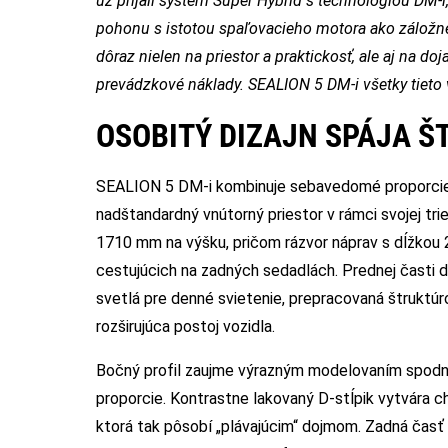
už prijali systém Super Hybrid s technológiou DM-i
pohonu s istotou spaľovacieho motora ako záložné
dôraz nielen na priestor a praktickosť, ale aj na d
prevádzkové náklady. SEALION 5 DM-i všetky tieto v
OSOBITÝ DIZAJN SPÁJA Š
SEALION 5 DM-i kombinuje sebavedomé proporcie 
nadštandardný vnútorný priestor v rámci svojej tr
1710 mm na výšku, pričom rázvor náprav s dĺžkou 
cestujúcich na zadných sedadlách. Prednej časti d
svetlá pre denné svietenie, prepracovaná štruktú
rozširujúca postoj vozidla.
Bočný profil zaujme výrazným modelovaním spodnýc
proporcie. Kontrastne lakovaný D-stĺpik vytvára ch
ktorá tak pôsobí „plávajúcim“ dojmom. Zadná časť v