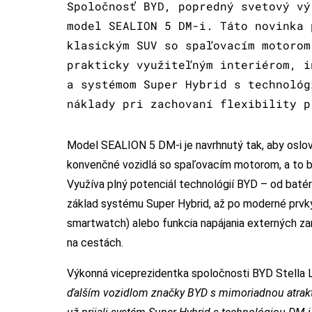
Spoločnosť BYD, popredný svetový vý
model SEALION 5 DM-i. Táto novinka 
klasickým SUV so spaľovacím motorom
prakticky využiteľným interiérom, i
a systémom Super Hybrid s technológ
náklady pri zachovaní flexibility p
Model SEALION 5 DM-i je navrhnutý tak, aby oslovil
konvenčné vozidlá so spaľovacím motorom, a to be
Využíva plný potenciál technológií BYD – od batér
základ systému Super Hybrid, až po moderné prvky
smartwatch) alebo funkcia napájania externých zar
na cestách.
Výkonná viceprezidentka spoločnosti BYD Stella Li
ďalším vozidlom značky BYD s mimoriadnou atrakti