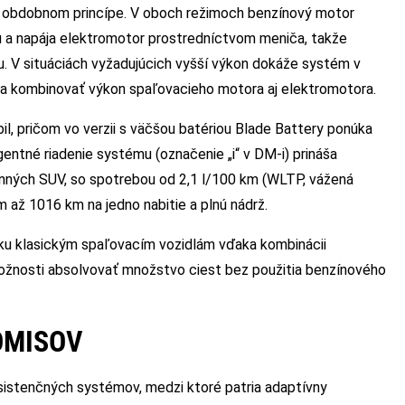
a obdobnom princípe. V oboch režimoch benzínový motor
iu a napája elektromotor prostredníctvom meniča, takže
u. V situáciách vyžadujúcich vyšší výkon dokáže systém v
m a kombinovať výkon spaľovacieho motora aj elektromotora.
il, pričom vo verzii s väčšou batériou Blade Battery ponúka
gentné riadenie systému (označenie „i“ v DM-i) prináša
dinných SUV, so spotrebou od 2,1 l/100 km (WLTP, vážená
ž 1016 km na jedno nabitie a plnú nádrž.
 ku klasickým spaľovacím vozidlám vďaka kombinácii
možnosti absolvovať množstvo ciest bez použitia benzínového
OMISOV
istenčných systémov, medzi ktoré patria adaptívny