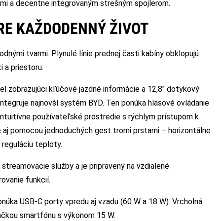
ami a decentne integrovaným strešným spojlerom.
RE KAŽDODENNÝ ŽIVOT
odnými tvarmi. Plynulé línie prednej časti kabíny obklopujú
 a priestoru.
nel zobrazujúci kľúčové jazdné informácie a 12,8″ dotykový
 integruje najnovší systém BYD. Ten ponúka hlasové ovládanie
intuitívne používateľské prostredie s rýchlym prístupom k
é aj pomocou jednoduchých gest tromi prstami – horizontálne
 reguláciu teploty.
streamovacie služby a je pripravený na vzdialené
ovanie funkcií.
ponúka USB-C porty vpredu aj vzadu (60 W a 18 W). Vrcholná
jačkou smartfónu s výkonom 15 W.