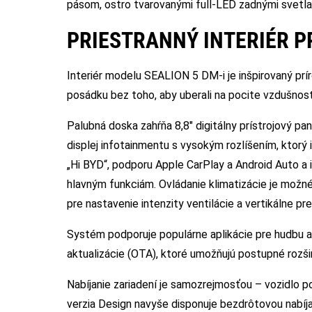
pásom, ostro tvarovanými full-LED zadnými svetl
PRIESTRANNÝ INTERIÉR P
Interiér modelu SEALION 5 DM-i je inšpirovaný prír
posádku bez toho, aby uberali na pocite vzdušnosti
Palubná doska zahŕňa 8,8″ digitálny prístrojový pa
displej infotainmentu s vysokým rozlíšením, ktorý
„Hi BYD“, podporu Apple CarPlay a Android Auto a 
hlavným funkciám. Ovládanie klimatizácie je možn
pre nastavenie intenzity ventilácie a vertikálne pre
Systém podporuje populárne aplikácie pre hudbu a 
aktualizácie (OTA), ktoré umožňujú postupné rozšir
Nabíjanie zariadení je samozrejmosťou – vozidlo 
verzia Design navyše disponuje bezdrôtovou nabí