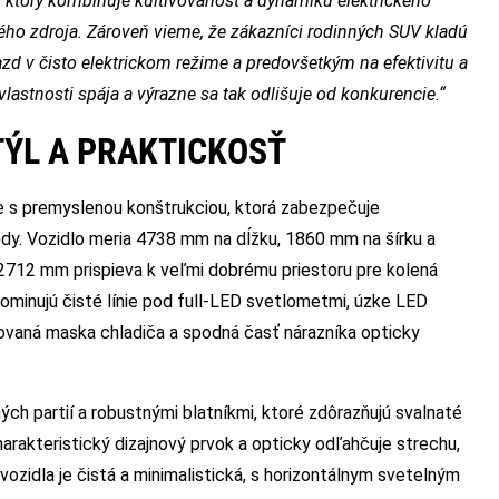
, ktorý kombinuje kultivovanosť a dynamiku elektrického
ho zdroja. Zároveň vieme, že zákazníci rodinných SUV kladú
ojazd v čisto elektrickom režime a predovšetkým na efektivitu a
lastnosti spája a výrazne sa tak odlišuje od konkurencie.“
TÝL A PRAKTICKOSŤ
s premyslenou konštrukciou, ktorá zabezpečuje
iedy. Vozidlo meria 4738 mm na dĺžku, 1860 mm na šírku a
2712 mm prispieva k veľmi dobrému priestoru pre kolená
ominujú čisté línie pod full-LED svetlometmi, úzke LED
rovaná maska chladiča a spodná časť nárazníka opticky
h partií a robustnými blatníkmi, ktoré zdôrazňujú svalnaté
arakteristický dizajnový prvok a opticky odľahčuje strechu,
ozidla je čistá a minimalistická, s horizontálnym svetelným