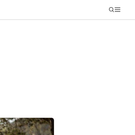
Nájsť
nú mobilitu do filmu spoločnosti Sony
Man™: Brand New Day“