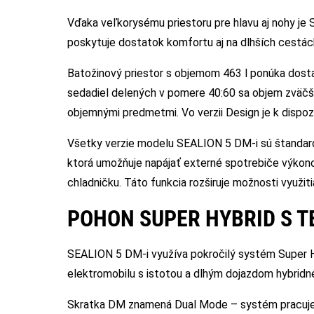
Vďaka veľkorysému priestoru pre hlavu aj nohy je
poskytuje dostatok komfortu aj na dlhších cestác
Batožinový priestor s objemom 463 l ponúka dosta
sedadiel delených v pomere 40:60 sa objem zväčší 
objemnými predmetmi. Vo verzii Design je k dispozí
Všetky verzie modelu SEALION 5 DM-i sú štandard
ktorá umožňuje napájať externé spotrebiče výkon
chladničku. Táto funkcia rozširuje možnosti využi
POHON SUPER HYBRID S T
SEALION 5 DM-i využíva pokročilý systém Super Hy
elektromobilu s istotou a dlhým dojazdom hybrid
Skratka DM znamená Dual Mode – systém pracuje v