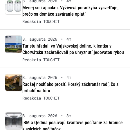
8. augusta 2026
•
4m
Menej soli aj cukru. Výživová poradkyňa vysvetľuje,
prečo sa domáce zaváranie oplatí
Redakcia TOUCHIT
8. augusta 2026
•
4m
Turistu hľadali vo Vajskovskej doline, klientku v
Chorvátsku zachraňovali po uhryznutí jedovatou rybou
Redakcia TOUCHIT
8. augusta 2026
•
4m
Radšej nosiť ako prosiť. Horský záchranár radí, čo si
pribaliť na túru
Redakcia TOUCHIT
8. augusta 2026
•
3m
IBM a Qedma posúvajú kvantové počítanie za hranice
klasických počítačov