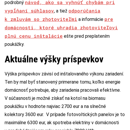
návod, ako sa vyhnúť chybám pri
podrobný
vypĺňaní súhlasov
odporúčania
, a tiež
k zmluvám so zhotoviteľmi
pre
a informácie
domácnosti, ktoré uhradia zhotoviteľovi
plnú cenu inštalácie
ešte pred preplatením
poukážky.
Aktuálne výšky príspevkov
Výška príspevkov závisí od inštalovaného výkonu zariadení.
Ten by mal byť stanovený primerane tomu, koľko energie
domácnosť potrebuje, aby zariadenia pracovali efektívne.
V súčasnosti je možné získať na kotol na biomasu
poukážku v hodnote najviac 2700 eur a na slnečné
kolektory 3600 eur. V prípade fotovoltických panelov je to
maximálne 6300 eur, ak spotreba elektriny v domácnosti