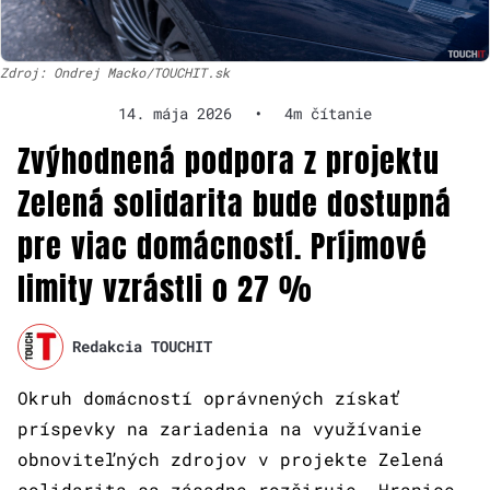
Zdroj: Ondrej Macko/TOUCHIT.sk
14. mája 2026
•
4m čítanie
Zvýhodnená podpora z projektu
Zelená solidarita bude dostupná
pre viac domácností. Príjmové
limity vzrástli o 27 %
Redakcia TOUCHIT
Okruh domácností oprávnených získať
príspevky na zariadenia na využívanie
obnoviteľných zdrojov v projekte Zelená
solidarita sa zásadne rozširuje. Hranice,