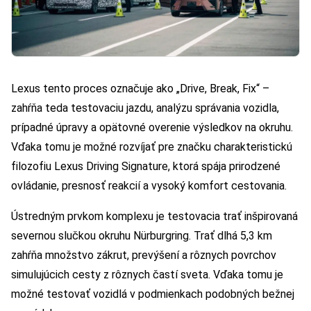
Lexus tento proces označuje ako „Drive, Break, Fix“ –
zahŕňa teda testovaciu jazdu, analýzu správania vozidla,
prípadné úpravy a opätovné overenie výsledkov na okruhu.
Vďaka tomu je možné rozvíjať pre značku charakteristickú
filozofiu Lexus Driving Signature, ktorá spája prirodzené
ovládanie, presnosť reakcií a vysoký komfort cestovania.
Ústredným prvkom komplexu je testovacia trať inšpirovaná
severnou slučkou okruhu Nürburgring. Trať dlhá 5,3 km
zahŕňa množstvo zákrut, prevýšení a rôznych povrchov
simulujúcich cesty z rôznych častí sveta. Vďaka tomu je
možné testovať vozidlá v podmienkach podobných bežnej