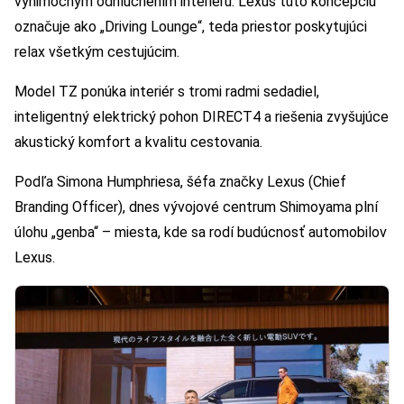
výnimočným odhlučnením interiéru. Lexus túto koncepciu
označuje ako „Driving Lounge“, teda priestor poskytujúci
relax všetkým cestujúcim.
Model TZ ponúka interiér s tromi radmi sedadiel,
inteligentný elektrický pohon DIRECT4 a riešenia zvyšujúce
akustický komfort a kvalitu cestovania.
Podľa Simona Humphriesa, šéfa značky Lexus (Chief
Branding Officer), dnes vývojové centrum Shimoyama plní
úlohu „genba“ – miesta, kde sa rodí budúcnosť automobilov
Lexus.