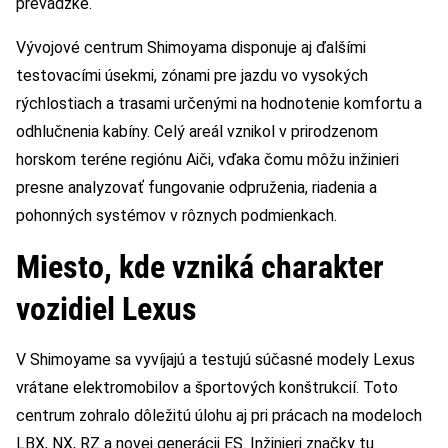
prevádzke.
Vývojové centrum Shimoyama disponuje aj ďalšími
testovacími úsekmi, zónami pre jazdu vo vysokých
rýchlostiach a trasami určenými na hodnotenie komfortu a
odhlučnenia kabíny. Celý areál vznikol v prirodzenom
horskom teréne regiónu Aiči, vďaka čomu môžu inžinieri
presne analyzovať fungovanie odpruženia, riadenia a
pohonných systémov v rôznych podmienkach.
Miesto, kde vzniká charakter
vozidiel Lexus
V Shimoyame sa vyvíjajú a testujú súčasné modely Lexus
vrátane elektromobilov a športových konštrukcií. Toto
centrum zohralo dôležitú úlohu aj pri prácach na modeloch
LBX, NX, RZ a novej generácii ES. Inžinieri značky tu