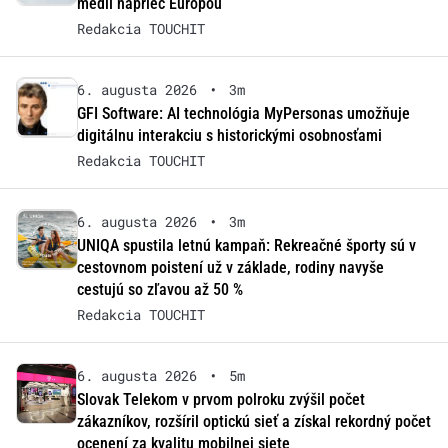
médií naprieč Európou
Redakcia TOUCHIT
6. augusta 2026
•
3m
GFI Software: AI technológia MyPersonas umožňuje
digitálnu interakciu s historickými osobnosťami
Redakcia TOUCHIT
6. augusta 2026
•
3m
UNIQA spustila letnú kampaň: Rekreačné športy sú v
cestovnom poistení už v základe, rodiny navyše
cestujú so zľavou až 50 %
Redakcia TOUCHIT
6. augusta 2026
•
5m
Slovak Telekom v prvom polroku zvýšil počet
zákazníkov, rozšíril optickú sieť a získal rekordný počet
ocenení za kvalitu mobilnej siete