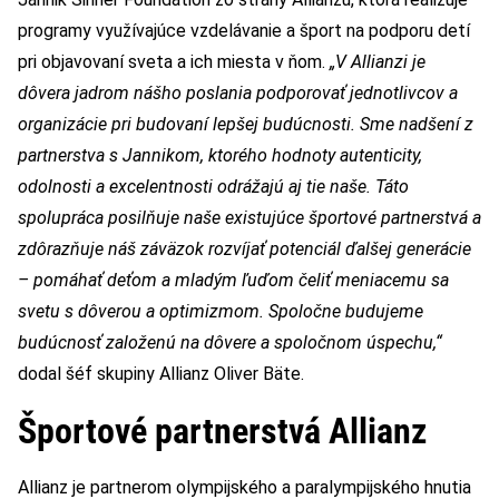
programy využívajúce vzdelávanie a šport na podporu detí
pri objavovaní sveta a ich miesta v ňom.
„V Allianzi je
dôvera jadrom nášho poslania podporovať jednotlivcov a
organizácie pri budovaní lepšej budúcnosti. Sme nadšení z
partnerstva s Jannikom, ktorého hodnoty autenticity,
odolnosti a excelentnosti odrážajú aj tie naše. Táto
spolupráca posilňuje naše existujúce športové partnerstvá a
zdôrazňuje náš záväzok rozvíjať potenciál ďalšej generácie
– pomáhať deťom a mladým ľuďom čeliť meniacemu sa
svetu s dôverou a optimizmom. Spoločne budujeme
budúcnosť založenú na dôvere a spoločnom úspechu,“
dodal šéf skupiny Allianz Oliver Bäte.
Športové partnerstvá Allianz
Allianz je partnerom olympijského a paralympijského hnutia