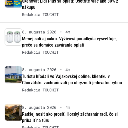
Skenovať Lidl Plus sa oplatí: Ušetrite viac ako 30% z
nákupu
Redakcia TOUCHIT
8. augusta 2026
•
4m
Menej soli aj cukru. Výživová poradkyňa vysvetľuje,
prečo sa domáce zaváranie oplatí
Redakcia TOUCHIT
8. augusta 2026
•
4m
Turistu hľadali vo Vajskovskej doline, klientku v
Chorvátsku zachraňovali po uhryznutí jedovatou rybou
Redakcia TOUCHIT
8. augusta 2026
•
4m
Radšej nosiť ako prosiť. Horský záchranár radí, čo si
pribaliť na túru
Redakcia TOUCHIT