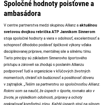
Spoločné hodnoty poisťovne a
ambasádora
V centre partnerstva medzi skupinou Allianz a
aktuálnou
svetovou dvojkou rebríčka ATP Jannikom Sinnerom
stoja spoločné hodnoty a viera v odolnosť, excelentnosť a
schopnosť dlhodobo podávať špičkové výkony vďaka
disciplinovanej príprave, mentálnej sile a silnému tímu.
Tieto princípy sú základom Sinnerovho športového
prístupu a zároveň sa zhodujú s poslaním Allianzu
podporovať ľudí a organizácie v kľúčových životných
momentoch, chrániť ich budúcnosť a posilňovať dôveru
v zajtrajšok.
„Teším sa partnerstvu so spoločnosťou Allianz.
Rokmi som sa naučil, že úspech v športe, rovnako ako v
živote, je výsledkom odolnosti, prípravy a ochoty
prekračovať komfortnú zónu. Každý úspech stojí na silnom