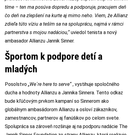
tíme – ten ma posúva dopredu a podporuje, pracujem deň
čo deň na zlepšení na kurte aj mimo neho. Viem, že Allianz
zdieľa túto víziu a teším sa na spoluprácu, najmä v rámci
partnerstva s mojou nadáciou,“
uviedol tenista a nový
ambasador Allianzu Jannik Sinner.
Športom k podpore detí a
mladých
Posolstvo
„We´re here to serve“
, vystihuje spoločného
ducha a hodnoty Allianzu a Jannika Sinnera. Tento odkaz
bude kľúčovým prvkom kampaní so Sinnerom ako
globálnym ambasádorom Allianzu a osloví zákazníkov,
zamestnancov, partnerov aj fanúšikov po celom svete.
Spolupráca sa zároveň rozširuje aj na podporu nadácie The
Jannik Sinner Foundation zo strany Allianzu, ktorá realizuje