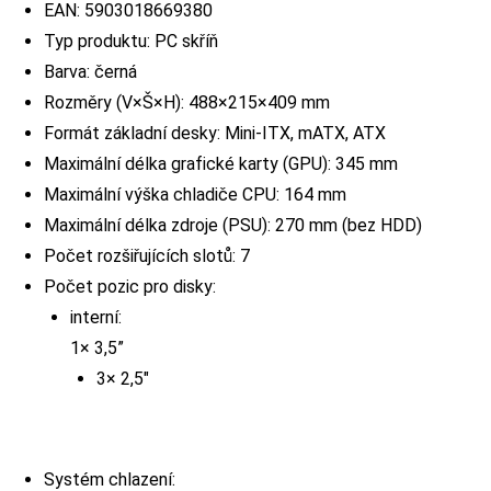
EAN: 5903018669380
Typ produktu: PC skříň
Barva: černá
Rozměry (V×Š×H): 488×215×409 mm
Formát základní desky: Mini-ITX, mATX, ATX
Maximální délka grafické karty (GPU): 345 mm
Maximální výška chladiče CPU: 164 mm
Maximální délka zdroje (PSU): 270 mm (bez HDD)
Počet rozšiřujících slotů: 7
Počet pozic pro disky:
interní:
1× 3,5”
3× 2,5″
Systém chlazení: