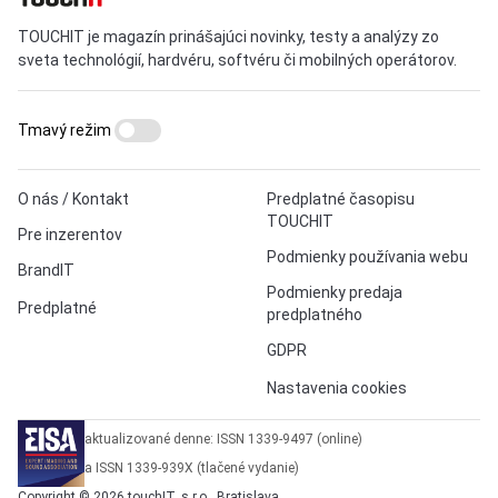
TOUCHIT je magazín prinášajúci novinky, testy a analýzy zo
sveta technológií, hardvéru, softvéru či mobilných operátorov.
Tmavý režim
O nás / Kontakt
Predplatné časopisu
TOUCHIT
Pre inzerentov
Podmienky používania webu
BrandIT
Podmienky predaja
Predplatné
predplatného
GDPR
Nastavenia cookies
aktualizované denne: ISSN 1339-9497 (online)
a ISSN 1339-939X (tlačené vydanie)
Copyright © 2026 touchIT, s.r.o., Bratislava.