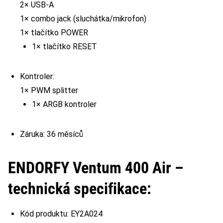
2× USB-A
1× combo jack (sluchátka/mikrofon)
1× tlačítko POWER
1× tlačítko RESET
Kontroler:
1× PWM splitter
1× ARGB kontroler
Záruka: 36 měsíců
ENDORFY Ventum 400 Air –
technická specifikace:
Kód produktu: EY2A024