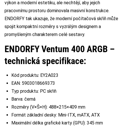
výkon a moderní estetiku, ale nechtějí, aby jejich
pracovnímu prostoru dominovala masivní konstrukce.
ENDORFY tak ukazuje, že moderní počítačová skříň může
spojit kompaktní rozměry s vyzrálým designem a
promyšleným charakterem celé sestavy.
ENDORFY Ventum 400 ARGB –
technická specifikace:
Kód produktu: EY2A023
EAN: 5903018669373
Typ produktu: PC skříň
Barva: černá
Rozměry (V×Š×H): 488×215×409 mm
Formát základní desky: Mini-ITX, mATX, ATX
Maximální délka grafické karty (GPU): 345 mm