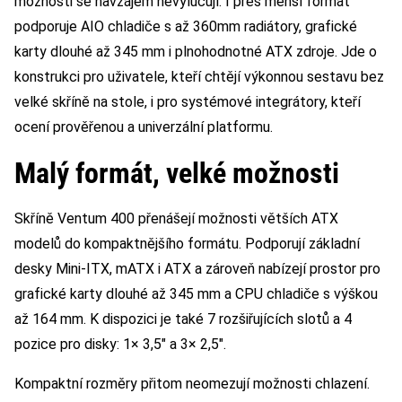
možnosti se navzájem nevylučují. I přes menší formát
podporuje AIO chladiče s až 360mm radiátory, grafické
karty dlouhé až 345 mm i plnohodnotné ATX zdroje. Jde o
konstrukci pro uživatele, kteří chtějí výkonnou sestavu bez
velké skříně na stole, i pro systémové integrátory, kteří
ocení prověřenou a univerzální platformu.
Malý formát, velké možnosti
Skříně Ventum 400 přenášejí možnosti větších ATX
modelů do kompaktnějšího formátu. Podporují základní
desky Mini-ITX, mATX i ATX a zároveň nabízejí prostor pro
grafické karty dlouhé až 345 mm a CPU chladiče s výškou
až 164 mm. K dispozici je také 7 rozšiřujících slotů a 4
pozice pro disky: 1× 3,5″ a 3× 2,5″.
Kompaktní rozměry přitom neomezují možnosti chlazení.