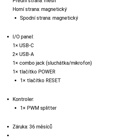
Přední strana: mesh
Horní strana: magnetický
Spodní strana: magnetický
I/O panel:
1× USB-C
2× USB-A
1× combo jack (sluchátka/mikrofon)
1× tlačítko POWER
1× tlačítko RESET
Kontroler:
1× PWM splitter
Záruka: 36 měsíců