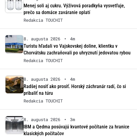
Menej soli aj cukru. Výživová poradkyňa vysvetľuje,
prečo sa domáce zaváranie oplatí
Redakcia TOUCHIT
8. augusta 2026
•
4m
Turistu hľadali vo Vajskovskej doline, klientku v
Chorvátsku zachraňovali po uhryznutí jedovatou rybou
Redakcia TOUCHIT
8. augusta 2026
•
4m
Radšej nosiť ako prosiť. Horský záchranár radí, čo si
pribaliť na túru
Redakcia TOUCHIT
8. augusta 2026
•
3m
IBM a Qedma posúvajú kvantové počítanie za hranice
klasických počítačov