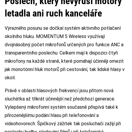
Poslech, který nevyruší motory
letadla ani ruch kanceláře
Výrazného posunu se dočkal systém aktivního potlačení
okolního hluku. MOMENTUM 5 Wireless využívají
dvojnásobný počet mikrofonů určených pro funkce ANC a
transparentního poslechu. Celkem mají k dispozici čtyři
mikrofony na každé straně, které pomáhají účinněji omezit
jak monotónní hluk motorů při cestování, tak lidské hlasy v
okolí.
Právě v oblasti hlasových frekvencí jsou přitom nová
sluchátka až třikrát účinnější než předchozí generace.
Vylepšený mikrofonní systém současně přispívá také k
přirozenějšímu podání hlasu při telefonování a
videohovorech. Špičkový zážitek tak posluchači zažijí při
poslechu hudby, sledování filmů i při telefonické