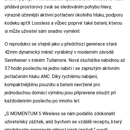
přidává prostorový zvuk se sledováním pohybu hlavy,
výrazně účinnější aktivní potlačení okolního hluku, podporu
kodeku aptX Lossless a vůbec poprvé také baterii, kterou
si může uživatel sám snadno vyměnit.
O reprodukci se stejně jako u předchozí generace stará
42mm dynamický měnič vyráběný v moderním závodě
Sennheiser v irském Tullamore. Nová sluchátka nabídnou až
57 hodin poslechu na jedno nabití i se zapnutým aktivním
potlačením hluku ANC. Díky rychlému nabíjení,
kompaktnějšímu pouzdru a baterii navržené pro
jednoduchou domácí výměnu jsou připravena sloužit při
každodenním poslechu po mnoho let.
„S MOMENTUM 5 Wireless se nám podařilo zdokonalit
uživatelský zážitek, aniž bychom se vzdálili receptu, který
předchozím generacím přinesl jejich úspěch,“ uvedl