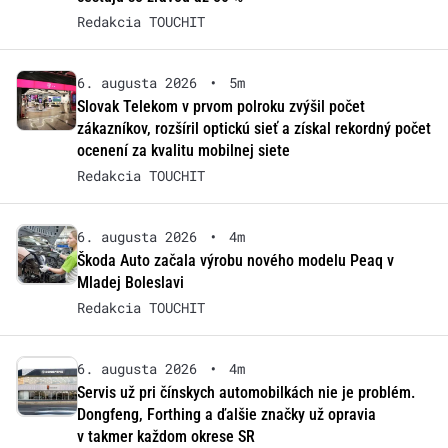
Redakcia TOUCHIT
6. augusta 2026
•
5m
Slovak Telekom v prvom polroku zvýšil počet
zákazníkov, rozšíril optickú sieť a získal rekordný počet
ocenení za kvalitu mobilnej siete
Redakcia TOUCHIT
6. augusta 2026
•
4m
Škoda Auto začala výrobu nového modelu Peaq v
Mladej Boleslavi
Redakcia TOUCHIT
6. augusta 2026
•
4m
Servis už pri čínskych automobilkách nie je problém.
Dongfeng, Forthing a ďalšie značky už opravia
v takmer každom okrese SR