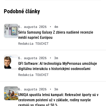
Podobné články
6. augusta 2026
•
4m
Séria Samsung Galaxy Z zbiera nadšené recenzie
médií naprieč Európou
Redakcia TOUCHIT
6. augusta 2026
•
3m
GFI Software: AI technológia MyPersonas umožňuje
digitálnu interakciu s historickými osobnosťami
Redakcia TOUCHIT
6. augusta 2026
•
3m
UNIQA spustila letnú kampaň: Rekreačné športy sú v
cestovnom poistení už v základe, rodiny navyše
cestujú so zľavou až 50 %