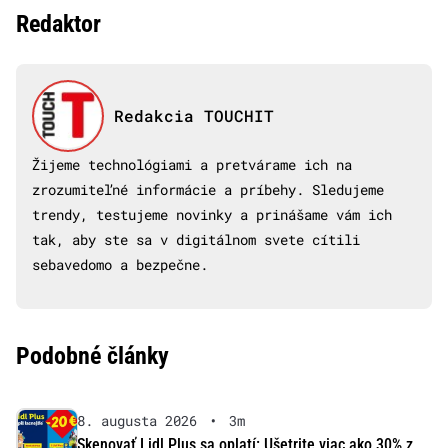
Redaktor
Redakcia TOUCHIT
Žijeme technológiami a pretvárame ich na
zrozumiteľné informácie a príbehy. Sledujeme
trendy, testujeme novinky a prinášame vám ich
tak, aby ste sa v digitálnom svete cítili
sebavedomo a bezpečne.
Podobné články
8. augusta 2026
•
3m
Skenovať Lidl Plus sa oplatí: Ušetrite viac ako 30% z