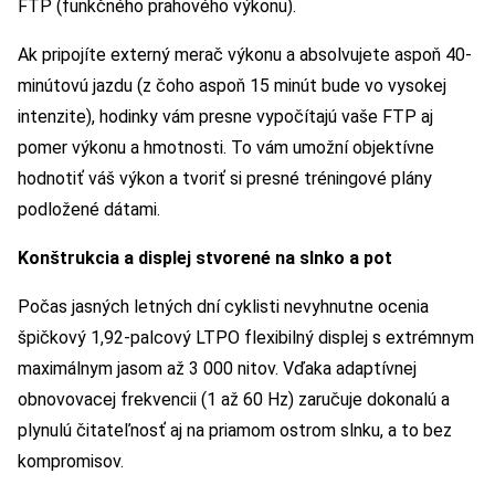
FTP (funkčného prahového výkonu).
Ak pripojíte externý merač výkonu a absolvujete aspoň 40-
minútovú jazdu (z čoho aspoň 15 minút bude vo vysokej
intenzite), hodinky vám presne vypočítajú vaše FTP aj
pomer výkonu a hmotnosti. To vám umožní objektívne
hodnotiť váš výkon a tvoriť si presné tréningové plány
podložené dátami.
Konštrukcia a displej stvorené na slnko a pot
Počas jasných letných dní cyklisti nevyhnutne ocenia
špičkový 1,92-palcový LTPO flexibilný displej s extrémnym
maximálnym jasom až 3 000 nitov. Vďaka adaptívnej
obnovovacej frekvencii (1 až 60 Hz) zaručuje dokonalú a
plynulú čitateľnosť aj na priamom ostrom slnku, a to bez
kompromisov.