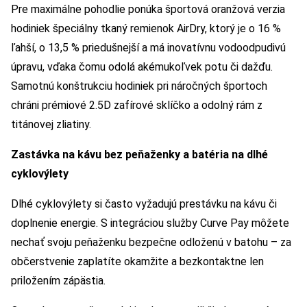
Pre maximálne pohodlie ponúka športová oranžová verzia
hodiniek špeciálny tkaný remienok AirDry, ktorý je o 16 %
ľahší, o 13,5 % priedušnejší a má inovatívnu vodoodpudivú
úpravu, vďaka čomu odolá akémukoľvek potu či dažďu.
Samotnú konštrukciu hodiniek pri náročných športoch
chráni prémiové 2.5D zafírové sklíčko a odolný rám z
titánovej zliatiny.
Zastávka na kávu bez peňaženky a batéria na dlhé
cyklovýlety
Dlhé cyklovýlety si často vyžadujú prestávku na kávu či
doplnenie energie. S integráciou služby Curve Pay môžete
nechať svoju peňaženku bezpečne odloženú v batohu – za
občerstvenie zaplatíte okamžite a bezkontaktne len
priložením zápästia.