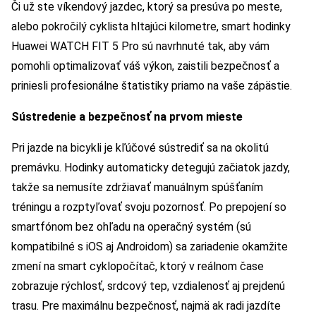
Či už ste víkendový jazdec, ktorý sa presúva po meste,
alebo pokročilý cyklista hltajúci kilometre, smart hodinky
Huawei WATCH FIT 5 Pro sú navrhnuté tak, aby vám
pomohli optimalizovať váš výkon, zaistili bezpečnosť a
priniesli profesionálne štatistiky priamo na vaše zápästie.
Sústredenie a bezpečnosť na prvom mieste
Pri jazde na bicykli je kľúčové sústrediť sa na okolitú
premávku. Hodinky automaticky detegujú začiatok jazdy,
takže sa nemusíte zdržiavať manuálnym spúšťaním
tréningu a rozptyľovať svoju pozornosť. Po prepojení so
smartfónom bez ohľadu na operačný systém (sú
kompatibilné s iOS aj Androidom) sa zariadenie okamžite
zmení na smart cyklopočítač, ktorý v reálnom čase
zobrazuje rýchlosť, srdcový tep, vzdialenosť aj prejdenú
trasu. Pre maximálnu bezpečnosť, najmä ak radi jazdíte