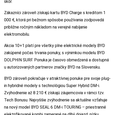
skôr.
Zákazníci zároveň získajú kartu BYD Charge s kreditom 1
000 €, ktorá pri bežnom spôsobe používania zodpovedá
približne ročným nákladom na verejné nabíjanie
elektromobilu.
Akcia 10+1 platí pre všetky plne elektrické modely BYD
zakúpené počas trvania ponuky, s výnimkou modelu BYD
DOLPHIN SURF. Ponuka je časovo obmedzená a dostupná
u autorizovaných partnerov značky BYD na Slovensku.
BYD zároveň pokračuje v atraktívnej ponuke pre svoje plug-
in hybridné modely s technológiou Super Hybrid DM-i.
Zvýhodnenie až 8 210 € získajú záujemcovia v rámci tzv.
Tech Bonusu. Najvyššie zvýhodnenie sa aktuálne vzťahuje
na nový model BYD SEAL 6 DM-i TOURING – priestranné
elektrifikované kombi zamerané na dlhý dojazd, nízku