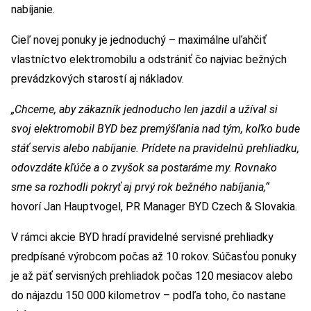
nabíjanie.
Cieľ novej ponuky je jednoduchý – maximálne uľahčiť
vlastníctvo elektromobilu a odstrániť čo najviac bežných
prevádzkových starostí aj nákladov.
„Chceme, aby zákazník jednoducho len jazdil a užíval si
svoj elektromobil BYD bez premýšľania nad tým, koľko bude
stáť servis alebo nabíjanie. Prídete na pravidelnú prehliadku,
odovzdáte kľúče a o zvyšok sa postaráme my. Rovnako
sme sa rozhodli pokryť aj prvý rok bežného nabíjania,“
hovorí Jan Hauptvogel, PR Manager BYD Czech & Slovakia.
V rámci akcie BYD hradí pravidelné servisné prehliadky
predpísané výrobcom počas až 10 rokov. Súčasťou ponuky
je až päť servisných prehliadok počas 120 mesiacov alebo
do nájazdu 150 000 kilometrov – podľa toho, čo nastane