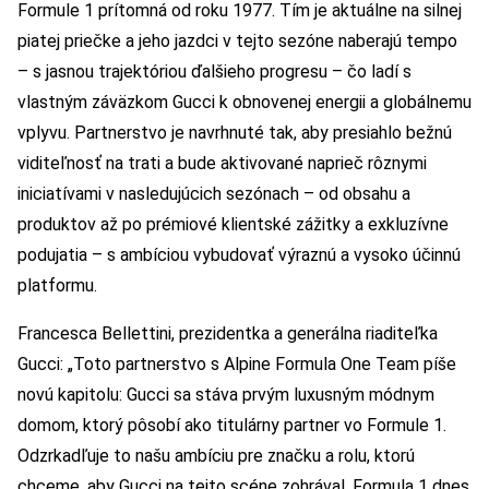
Formule 1 prítomná od roku 1977. Tím je aktuálne na silnej
piatej priečke a jeho jazdci v tejto sezóne naberajú tempo
– s jasnou trajektóriou ďalšieho progresu – čo ladí s
vlastným záväzkom Gucci k obnovenej energii a globálnemu
vplyvu. Partnerstvo je navrhnuté tak, aby presiahlo bežnú
viditeľnosť na trati a bude aktivované naprieč rôznymi
iniciatívami v nasledujúcich sezónach – od obsahu a
produktov až po prémiové klientské zážitky a exkluzívne
podujatia – s ambíciou vybudovať výraznú a vysoko účinnú
platformu.
Francesca Bellettini, prezidentka a generálna riaditeľka
Gucci: „Toto partnerstvo s Alpine Formula One Team píše
novú kapitolu: Gucci sa stáva prvým luxusným módnym
domom, ktorý pôsobí ako titulárny partner vo Formule 1.
Odzrkadľuje to našu ambíciu pre značku a rolu, ktorú
chceme, aby Gucci na tejto scéne zohrával. Formula 1 dnes