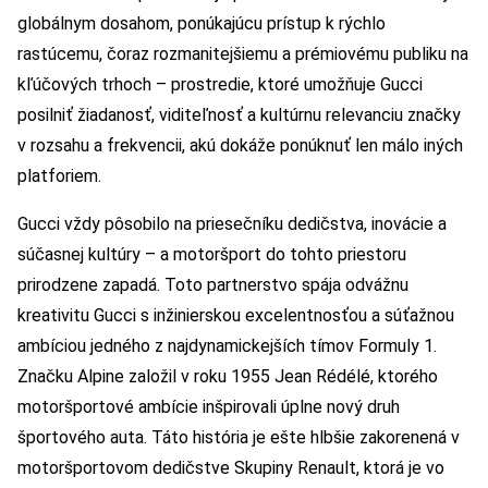
globálnym dosahom, ponúkajúcu prístup k rýchlo
rastúcemu, čoraz rozmanitejšiemu a prémiovému publiku na
kľúčových trhoch – prostredie, ktoré umožňuje Gucci
posilniť žiadanosť, viditeľnosť a kultúrnu relevanciu značky
v rozsahu a frekvencii, akú dokáže ponúknuť len málo iných
platforiem.
Gucci vždy pôsobilo na priesečníku dedičstva, inovácie a
súčasnej kultúry – a motoršport do tohto priestoru
prirodzene zapadá. Toto partnerstvo spája odvážnu
kreativitu Gucci s inžinierskou excelentnosťou a súťažnou
ambíciou jedného z najdynamickejších tímov Formuly 1.
Značku Alpine založil v roku 1955 Jean Rédélé, ktorého
motoršportové ambície inšpirovali úplne nový druh
športového auta. Táto história je ešte hlbšie zakorenená v
motoršportovom dedičstve Skupiny Renault, ktorá je vo