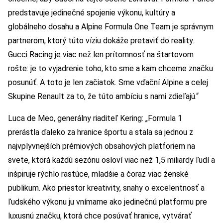
predstavuje jedinečné spojenie výkonu, kultúry a
globálneho dosahu a Alpine Formula One Team je správnym
partnerom, ktorý túto víziu dokáže pretaviť do reality.
Gucci Racing je viac než len prítomnosť na štartovom
rošte: je to vyjadrenie toho, kto sme a kam chceme značku
posunúť. A toto je len začiatok. Sme vďační Alpine a celej
Skupine Renault za to, že túto ambíciu s nami zdieľajú.“
Luca de Meo, generálny riaditeľ Kering: „Formula 1
prerástla ďaleko za hranice športu a stala sa jednou z
najvplyvnejších prémiových obsahových platforiem na
svete, ktorá každú sezónu osloví viac než 1,5 miliardy ľudí a
inšpiruje rýchlo rastúce, mladšie a čoraz viac ženské
publikum. Ako priestor kreativity, snahy o excelentnosť a
ľudského výkonu ju vnímame ako jedinečnú platformu pre
luxusnú značku, ktorá chce posúvať hranice, vytvárať