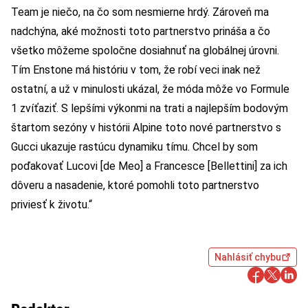
Team je niečo, na čo som nesmierne hrdý. Zároveň ma
nadchýna, aké možnosti toto partnerstvo prináša a čo
všetko môžeme spoločne dosiahnuť na globálnej úrovni.
Tím Enstone má históriu v tom, že robí veci inak než
ostatní, a už v minulosti ukázal, že móda môže vo Formule
1 zvíťaziť. S lepšími výkonmi na trati a najlepším bodovým
štartom sezóny v histórii Alpine toto nové partnerstvo s
Gucci ukazuje rastúcu dynamiku tímu. Chcel by som
poďakovať Lucovi [de Meo] a Francesce [Bellettini] za ich
dôveru a nasadenie, ktoré pomohli toto partnerstvo
priviesť k životu.“
Nahlásiť chybu