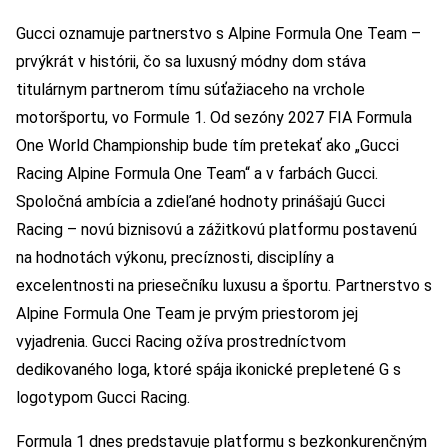
Gucci oznamuje partnerstvo s Alpine Formula One Team –
prvýkrát v histórii, čo sa luxusný módny dom stáva
titulárnym partnerom tímu súťažiaceho na vrchole
motoršportu, vo Formule 1. Od sezóny 2027 FIA Formula
One World Championship bude tím pretekať ako „Gucci
Racing Alpine Formula One Team“ a v farbách Gucci.
Spoločná ambícia a zdieľané hodnoty prinášajú Gucci
Racing – novú biznisovú a zážitkovú platformu postavenú
na hodnotách výkonu, precíznosti, disciplíny a
excelentnosti na priesečníku luxusu a športu. Partnerstvo s
Alpine Formula One Team je prvým priestorom jej
vyjadrenia. Gucci Racing ožíva prostredníctvom
dedikovaného loga, ktoré spája ikonické prepletené G s
logotypom Gucci Racing.
Formula 1 dnes predstavuje platformu s bezkonkurenčným