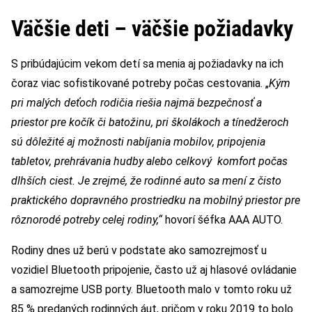
Väčšie deti – väčšie požiadavky
S pribúdajúcim vekom detí sa menia aj požiadavky na ich
čoraz viac sofistikované potreby počas cestovania. „
Kým
pri malých deťoch rodičia riešia najmä bezpečnosť a
priestor pre kočík či batožinu, pri školákoch a tínedžeroch
sú dôležité aj možnosti nabíjania mobilov, pripojenia
tabletov, prehrávania hudby alebo celkový komfort počas
dlhších ciest. Je zrejmé, že rodinné auto sa mení z čisto
praktického dopravného prostriedku na mobilný priestor pre
rôznorodé potreby celej rodiny,“
hovorí šéfka AAA AUTO.
Rodiny dnes už berú v podstate ako samozrejmosť u
vozidiel Bluetooth pripojenie, často už aj hlasové ovládanie
a samozrejme USB porty. Bluetooth malo v tomto roku už
85 % predaných rodinných áut, pričom v roku 2019 to bolo