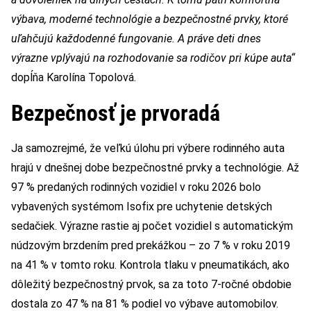
výbava, moderné technológie a bezpečnostné prvky, ktoré
uľahčujú každodenné fungovanie. A práve deti dnes
výrazne vplývajú na rozhodovanie sa rodičov pri kúpe auta“
dopĺňa Karolína Topolová.
Bezpečnosť je prvoradá
Ja samozrejmé, že veľkú úlohu pri výbere rodinného auta
hrajú v dnešnej dobe bezpečnostné prvky a technológie. Až
97 % predaných rodinných vozidiel v roku 2026 bolo
vybavených systémom Isofix pre uchytenie detských
sedačiek. Výrazne rastie aj počet vozidiel s automatickým
núdzovým brzdením pred prekážkou – zo 7 % v roku 2019
na 41 % v tomto roku. Kontrola tlaku v pneumatikách, ako
dôležitý bezpečnostný prvok, sa za toto 7-ročné obdobie
dostala zo 47 % na 81 % podiel vo výbave automobilov.