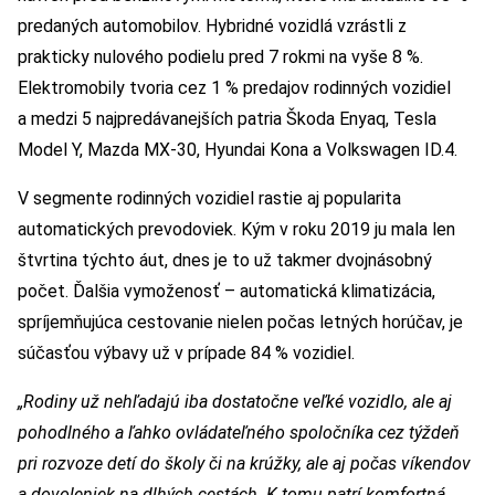
predaných automobilov. Hybridné vozidlá vzrástli z
prakticky nulového podielu pred 7 rokmi na vyše 8 %.
Elektromobily tvoria cez 1 % predajov rodinných vozidiel
a medzi 5 najpredávanejších patria Škoda Enyaq, Tesla
Model Y, Mazda MX-30, Hyundai Kona a Volkswagen ID.4.
V segmente rodinných vozidiel rastie aj popularita
automatických prevodoviek. Kým v roku 2019 ju mala len
štvrtina týchto áut, dnes je to už takmer dvojnásobný
počet. Ďalšia vymoženosť – automatická klimatizácia,
spríjemňujúca cestovanie nielen počas letných horúčav, je
súčasťou výbavy už v prípade 84 % vozidiel.
„Rodiny už nehľadajú iba dostatočne veľké vozidlo, ale aj
pohodlného a ľahko ovládateľného spoločníka cez týždeň
pri rozvoze detí do školy či na krúžky, ale aj počas víkendov
a dovoleniek na dlhých cestách. K tomu patrí komfortná