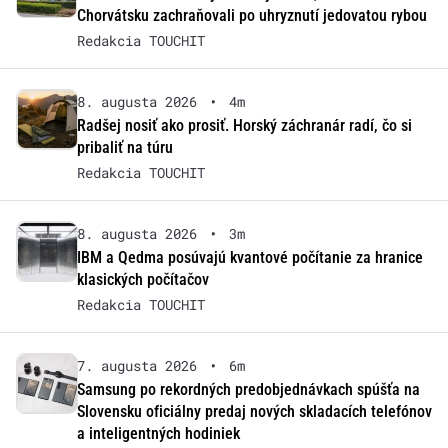
Chorvátsku zachraňovali po uhryznutí jedovatou rybou
Redakcia TOUCHIT
8. augusta 2026
•
4m
Radšej nosiť ako prosiť. Horský záchranár radí, čo si
pribaliť na túru
Redakcia TOUCHIT
8. augusta 2026
•
3m
IBM a Qedma posúvajú kvantové počítanie za hranice
klasických počítačov
Redakcia TOUCHIT
7. augusta 2026
•
6m
Samsung po rekordných predobjednávkach spúšťa na
Slovensku oficiálny predaj nových skladacích telefónov
a inteligentných hodiniek