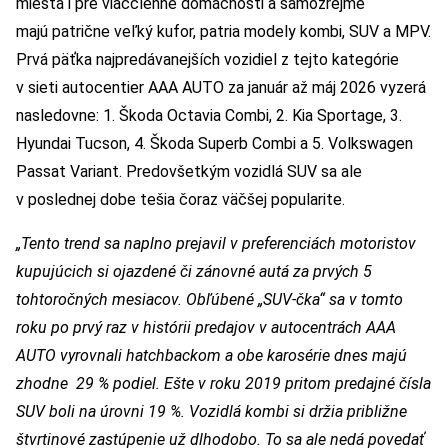
miesta i pre viacčlenné domácnosti a samozrejme
majú patrične veľký kufor, patria modely kombi, SUV a MPV.
Prvá päťka najpredávanejších vozidiel z tejto kategórie
v sieti autocentier AAA AUTO za január až máj 2026 vyzerá
nasledovne: 1. Škoda Octavia Combi, 2. Kia Sportage, 3.
Hyundai Tucson, 4. Škoda Superb Combi a 5. Volkswagen
Passat Variant. Predovšetkým vozidlá SUV sa ale
v poslednej dobe tešia čoraz väčšej popularite.
„Tento trend sa naplno prejavil v preferenciách motoristov
kupujúcich si ojazdené či zánovné autá za prvých 5
tohtoročných mesiacov. Obľúbené „SUV-čka“ sa v tomto
roku po prvý raz v histórii predajov v autocentrách AAA
AUTO vyrovnali hatchbackom a obe karosérie dnes majú
zhodne 29 % podiel. Ešte v roku 2019 pritom predajné čísla
SUV boli na úrovni 19 %. Vozidlá kombi si držia približne
štvrtinové zastúpenie už dlhodobo. To sa ale nedá povedať