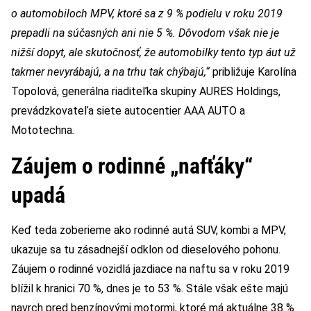
o automobiloch MPV, ktoré sa z 9 % podielu v roku 2019
prepadli na súčasných ani nie 5 %. Dôvodom však nie je
nižší dopyt, ale skutočnosť, že automobilky tento typ áut už
takmer nevyrábajú, a na trhu tak chýbajú,“
približuje Karolína
Topolová, generálna riaditeľka skupiny AURES Holdings,
prevádzkovateľa siete autocentier AAA AUTO a
Mototechna
.
Záujem o rodinné „nafťáky“
upadá
Keď teda zoberieme ako rodinné autá SUV, kombi a MPV,
ukazuje sa tu zásadnejší odklon od dieselového pohonu.
Záujem o rodinné vozidlá jazdiace na naftu sa v roku 2019
blížil k hranici 70 %, dnes je to 53 %. Stále však ešte majú
navrch pred benzínovými motormi, ktoré má aktuálne 38 %