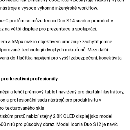
í nástroje a vysoce výkonné inženýrské workflow.
ype-C portům se může Iconia Duo S14 snadno proměnit v
z na větší displeje pro prezentace a spolupráci.
vem a 5Mpx makro objektivem umožňuje zachytit jemné
dporované technologií dvojitých mikrofonů. Mezi další
vaná do tlačítka napájení pro vyšší zabezpečení, konektivita
 pro kreativní profesionály
ší a lehčí prémiový tablet navržený pro digitální ilustrátory,
on a profesionální sadu nástrojů pro produktivitu v
nano texturovaného skla
tiskům prstů nabízí stejný 2.8K OLED displej jako model
 600 nitů pro působivý obraz. Model Iconia Duo S12 je navíc