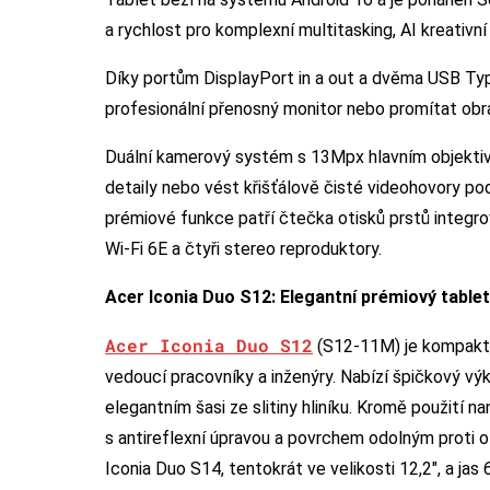
a rychlost pro komplexní multitasking, AI kreativn
Díky portům DisplayPort in a out a dvěma USB T
profesionální přenosný monitor nebo promítat obra
Duální kamerový systém s 13Mpx hlavním objekti
detaily nebo vést křišťálově čisté videohovory po
prémiové funkce patří čtečka otisků prstů integro
Wi-Fi 6E a čtyři stereo reproduktory.
Acer Iconia Duo S12: Elegantní prémiový tablet
Acer Iconia Duo S12
(S12-11M) je kompaktněj
vedoucí pracovníky a inženýry. Nabízí špičkový výk
elegantním šasi ze slitiny hliníku. Kromě použití 
s antireflexní úpravou a povrchem odolným proti o
Iconia Duo S14, tentokrát ve velikosti 12,2″, a jas