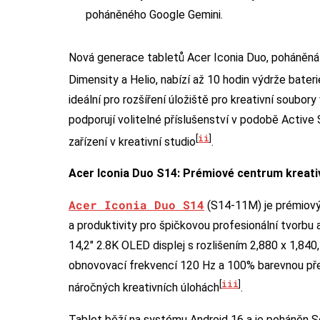
poháněného Google Gemini.
Nová generace tabletů Acer Iconia Duo, poháněn
Dimensity a Helio, nabízí až 10 hodin výdrže bateri
ideální pro rozšíření úložiště pro kreativní soubo
podporují volitelné příslušenství v podobě Active
ii
[
]
zařízení v kreativní studio
.
Acer Iconia Duo S14: Prémiové centrum kreativ
Acer Iconia Duo S14
(S14-11M) je prémiový 
a produktivity pro špičkovou profesionální tvorbu
14,2″ 2.8K OLED displej s rozlišením 2,880 x 1,84
obnovovací frekvencí 120 Hz a 100% barevnou přes
iii
[
]
náročných kreativních úlohách
.
Tablet běží na systému Android 16 a je poháněn 