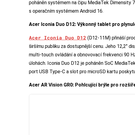
poháněn systémem na čipu MediaTek Dimensity 7
s operačním systémem Android 16.
Acer Iconia Duo D12: Výkonný tablet pro plynulo
Acer Iconia Duo D12
(D12-11M) přináší prod
širšímu publiku za dostupnější cenu. Jeho 12,2″ d
multi-touch ovládání a obnovovací frekvenci 90 Hz 
úlohách. Iconia Duo D12 je poháněn SoC MediaTek
port USB Type-C a slot pro microSD kartu poskytují 
Acer AR Vision GR0: Pohlcující brýle pro rozšíř