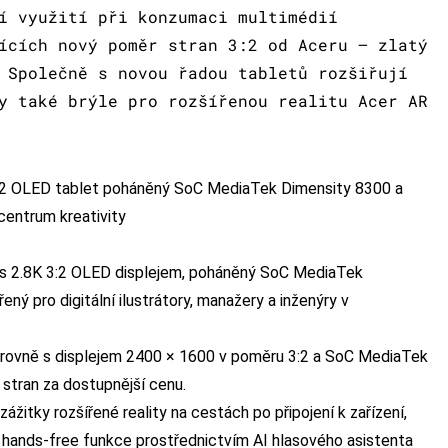
í využití při konzumaci multimédií
ících nový poměr stran 3:2 od Aceru — zlatý
 Společně s novou řadou tabletů rozšiřují
y také brýle pro rozšířenou realitu Acer AR
3:2 OLED tablet poháněný SoC MediaTek Dimensity 8300 a
centrum kreativity
t s 2.8K 3:2 OLED displejem, poháněný SoC MediaTek
ý pro digitální ilustrátory, manažery a inženýry v
 úrovně s displejem 2400 × 1600 v poměru 3:2 a SoC MediaTek
 stran za dostupnější cenu.
zážitky rozšířené reality na cestách po připojení k zařízení,
 hands-free funkce prostřednictvím AI hlasového asistenta