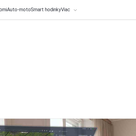
omi
Auto-moto
Smart hodinky
Viac
HLO BY VÁS ZAUJÍMAŤ
lačové správy
1. augusta 2026
•
4m
Lidl a Labková patr
ADÁVANIA
zdravšiemu stravo
Zadajte frázu pre vyhľadanie
Redakcia TOUCHIT