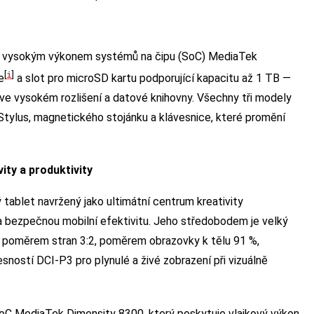
á vysokým výkonem systémů na čipu (SoC) MediaTek
i
[
]
e
a slot pro microSD kartu podporující kapacitu až 1 TB —
ry ve vysokém rozlišení a datové knihovny. Všechny tři modely
 Stylus, magnetického stojánku a klávesnice, které promění
ity a produktivity
tablet navržený jako ultimátní centrum kreativity
 a bezpečnou mobilní efektivitu. Jeho středobodem je velký
0, poměrem stran 3:2, poměrem obrazovky k tělu 91 %,
ností DCI-P3 pro plynulé a živé zobrazení při vizuálně
SoC MediaTek Dimensity 8300, který poskytuje vlajkový výkon