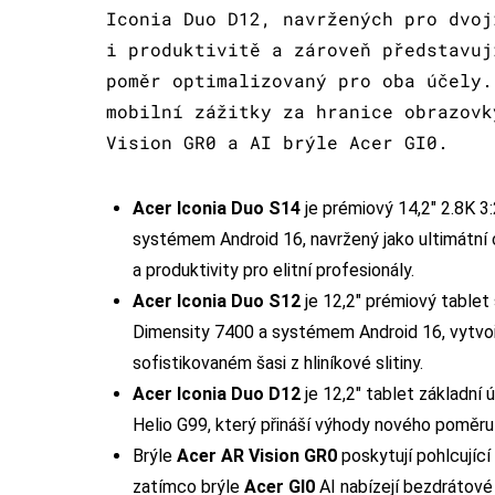
Iconia Duo D12, navržených pro dvoj
i produktivitě a zároveň představuj
poměr optimalizovaný pro oba účely.
mobilní zážitky za hranice obrazovk
Vision GR0 a AI brýle Acer GI0.
Acer
Iconia Duo S14
je prémiový 14,2″ 2.8K 
systémem Android 16, navržený jako ultimátní 
a produktivity pro elitní profesionály.
Acer Iconia Duo S12
je 12,2″ prémiový table
Dimensity 7400 a systémem Android 16, vytvořen
sofistikovaném šasi z hliníkové slitiny.
Acer Iconia Duo D12
je 12,2″ tablet základní
Helio G99, který přináší výhody nového poměru
Brýle
Acer AR Vision GR0
poskytují pohlcující 
zatímco brýle
Acer GI0
AI nabízejí bezdrátové