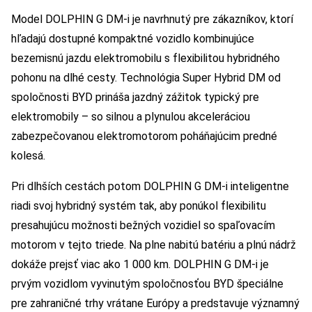
Model DOLPHIN G DM-i je navrhnutý pre zákazníkov, ktorí
hľadajú dostupné kompaktné vozidlo kombinujúce
bezemisnú jazdu elektromobilu s flexibilitou hybridného
pohonu na dlhé cesty. Technológia Super Hybrid DM od
spoločnosti BYD prináša jazdný zážitok typický pre
elektromobily – so silnou a plynulou akceleráciou
zabezpečovanou elektromotorom poháňajúcim predné
kolesá.
Pri dlhších cestách potom DOLPHIN G DM-i inteligentne
riadi svoj hybridný systém tak, aby ponúkol flexibilitu
presahujúcu možnosti bežných vozidiel so spaľovacím
motorom v tejto triede. Na plne nabitú batériu a plnú nádrž
dokáže prejsť viac ako 1 000 km. DOLPHIN G DM-i je
prvým vozidlom vyvinutým spoločnosťou BYD špeciálne
pre zahraničné trhy vrátane Európy a predstavuje významný