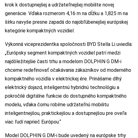
krok k dostupnejšej a udržateľnejšej mobilite novej
generácie. Vďaka rozmerom 4,16 m na dĺžku a 1,825 m na
šírku navyše presne zapadá do najobľúbenejšej európskej
kategórie kompaktných vozidiel.
Výkonná viceprezidentka spoločnosti BYD Stella Li uviedla:
„Európsky segment kompaktných vozidiel patrí medzi
najdôležitejšie časti trhu a modelom DOLPHIN G DM-i
chceme redefinovať očakávania zákazníkov od moderného
kompaktného vozidla v elektrickej ére. Prinášame dlhý
elektrický dojazd, inteligentnú hybridnú technológiu a
pokročilé digitálne funkcie do dostupného kompaktného
modelu, vďaka čomu robíme udržateľnú mobilitu
inteligentnejšou, praktickejšou a dostupnejšou pre oveľa
viac ľudí naprieč Európou.“
Model DOLPHIN G DM-i bude uvedený na európske trhy