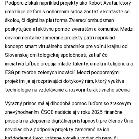
Podporu získali napríklad projekty ako Robot Avatar, ktorý
umožňuje deťom s ochorením srdca zostať v kontakte so
školou, či digitálna platforma Zvierací ombudsman
poskytujúca efektívnu pomoc zvieratám a komunite. Medzi
environmentálne zamerané projekty patrí napríklad
koncept smart virtuálneho ohradníka pre voľnú krajinu od
Slovenskej ornitologickej spoločnosti, zatiaľ čo
iniciatíva Lifbee prepája mladé talenty, umelú inteligenciu a
ESG pri tvorbe zelených inovácií. Medzi podporenými
projektmi je aj rozprávajúci dotykový rám, ktorý využíva
technológie na vzdelávanie a rozvoj interaktívneho učenia.
Výrazný prínos má aj dlhodobá pomoc ľuďom so zrakovým
znevýhodnením. ČSOB nadácia aj v roku 2025 finančne
prispela na zlepšenie digitálnej prístupnosti pre členov Únie
nevidiacich a podporila projekty zamerané na ich
každodenný život, vrátane výcviku vodiacich psov či