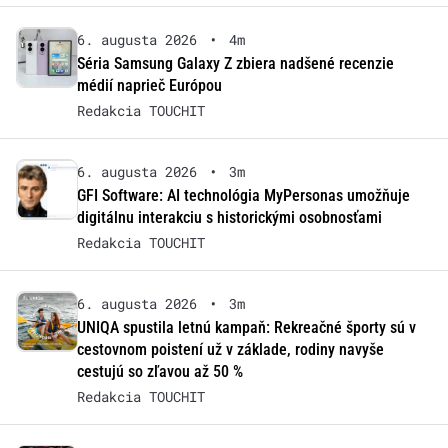
6. augusta 2026
•
4m
Séria Samsung Galaxy Z zbiera nadšené recenzie
médií naprieč Európou
Redakcia TOUCHIT
6. augusta 2026
•
3m
GFI Software: AI technológia MyPersonas umožňuje
digitálnu interakciu s historickými osobnosťami
Redakcia TOUCHIT
6. augusta 2026
•
3m
UNIQA spustila letnú kampaň: Rekreačné športy sú v
cestovnom poistení už v základe, rodiny navyše
cestujú so zľavou až 50 %
Redakcia TOUCHIT