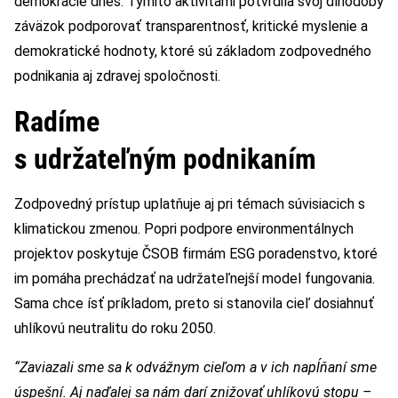
demokracie dnes. Týmito aktivitami potvrdila svoj dlhodobý
záväzok podporovať transparentnosť, kritické myslenie a
demokratické hodnoty, ktoré sú základom zodpovedného
podnikania aj zdravej spoločnosti.
Radíme
s udržateľným podnikaním
Zodpovedný prístup uplatňuje aj pri témach súvisiacich s
klimatickou zmenou. Popri podpore environmentálnych
projektov poskytuje ČSOB firmám ESG poradenstvo, ktoré
im pomáha prechádzať na udržateľnejší model fungovania.
Sama chce ísť príkladom, preto si stanovila cieľ dosiahnuť
uhlíkovú neutralitu do roku 2050.
“Zaviazali sme sa k odvážnym cieľom a v ich napĺňaní sme
úspešní. Aj naďalej sa nám darí znižovať uhlíkovú stopu –