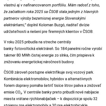
vlastnú aj v nafinancovanom portfóliu. Mám radosť z toho,
že začiatkom roka 2025 sa ČSOB stala jedným z hlavných
partnerov výroby bezemisnej energie Slovenskými
elektrárňami,”
doplnil Koloman Buzgó, riaditeľ divízie
udržateľnosti a riešení pre firemných klientov v ČSOB.
V roku 2025 pribudla na streche centrály
banky fotovoltická elektráreň. So 184 panelmi ročne vyrobí
takmer 80 MWh čistej energie zo slnka, čím prispieva k
znižovaniu energetickej náročnosti budovy.
ČSOB zároveň postupne elektrifikuje svoj vozový park.
Kombinácia elektromobilov, hybridov a alternatívnych
foriem dopravy pomáha šetriť tisíce litrov paliva a znižovať
emisie CO₂. V centrále banky preto pribudli nové nabíjacie
miesta vrátane rýchlonabíjačiek – k dispozícii je spolu 32
stojanov pre elektromobily a 30 pre elektrobicykle.