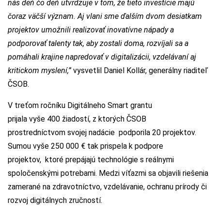
nás deň čo deň utvrdzuje v tom, že tieto investície majú
čoraz väčší význam. Aj vlani sme ďalším dvom desiatkam
projektov umožnili realizovať inovatívne nápady a
podporovať talenty tak, aby zostali doma, rozvíjali sa a
pomáhali krajine napredovať v digitalizácii, vzdelávaní aj
kritickom myslení,”
vysvetlil Daniel Kollár, generálny riaditeľ
ČSOB.
V treťom ročníku Digitálneho Smart grantu
prijala vyše 400 žiadostí, z ktorých ČSOB
prostredníctvom svojej nadácie podporila 20 projektov.
Sumou vyše 250 000 € tak prispela k podpore
projektov, ktoré prepájajú technológie s reálnymi
spoločenskými potrebami. Medzi víťazmi sa objavili riešenia
zamerané na zdravotníctvo, vzdelávanie, ochranu prírody či
rozvoj digitálnych zručností.