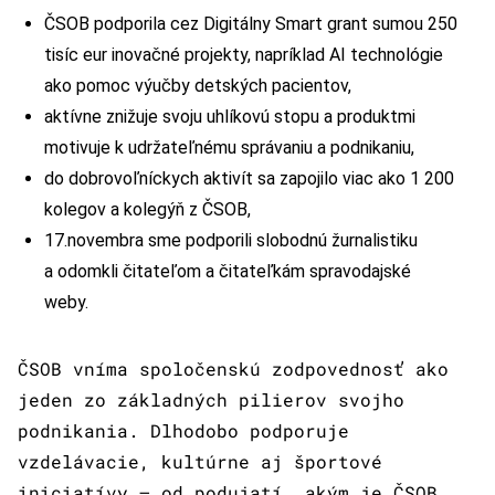
ČSOB podporila cez Digitálny Smart grant sumou 250
tisíc eur inovačné projekty, napríklad AI technológie
ako pomoc výučby detských pacientov,
aktívne znižuje svoju uhlíkovú stopu a produktmi
motivuje k udržateľnému správaniu a podnikaniu,
do dobrovoľníckych aktivít sa zapojilo viac ako 1 200
kolegov a kolegýň z ČSOB,
17.novembra sme podporili slobodnú žurnalistiku
a odomkli čitateľom a čitateľkám spravodajské
weby.
ČSOB vníma spoločenskú zodpovednosť ako
jeden zo základných pilierov svojho
podnikania. Dlhodobo podporuje
vzdelávacie, kultúrne aj športové
iniciatívy – od podujatí, akým je ČSOB