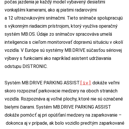
počas jazdenia je každý model vybavený desiatimi
vonkajšími kamerami, ako aj piatimi radarovými
a 12 ultrazvukovými snímačmi. Tieto snímače spolupracujú
s výkonným riadiacim prístrojom, ktorý využíva operačný
systém MB.OS. Údaje zo snímačov spracováva umelá
inteligencia s cieľom monitorovať dopravnú situáciu v okolí
vozidla. V Európe sú systémy MB.DRIVE súčasťou sériovej
výbavy s funkciami ako napríklad asistent udržiavania
odstupu DISTRONIC.
[iv]
Systém MB.DRIVE PARKING ASSIST
dokáže veľmi
skoro rozpoznať parkovacie medzery na oboch stranách
vozidla. Rozpoznáva aj voľné plochy, ktoré nie sú označené
bielymi čiarami. Systém MB.DRIVE PARKING ASSIST
dokáže pomôcť aj pri opúšťaní medzery na zaparkovanie –
dokonca aj v prípade, ak bolo vozidlo predtým zaparkované