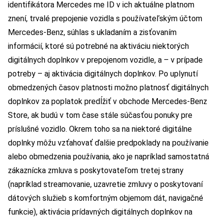
identifikátora Mercedes me ID v ich aktuálne platnom
znení, trvalé prepojenie vozidla s používateľským účtom
Mercedes-Benz, súhlas s ukladaním a zisťovaním
informácií, ktoré sú potrebné na aktiváciu niektorých
digitálnych doplnkov v prepojenom vozidle, a – v prípade
potreby – aj aktivácia digitálnych doplnkov. Po uplynutí
obmedzených časov platnosti možno platnosť digitálnych
doplnkov za poplatok predĺžiť v obchode Mercedes-Benz
Store, ak budú v tom čase stále súčasťou ponuky pre
príslušné vozidlo. Okrem toho sa na niektoré digitálne
doplnky môžu vzťahovať ďalšie predpoklady na používanie
alebo obmedzenia používania, ako je napríklad samostatná
zákaznícka zmluva s poskytovateľom tretej strany
(napríklad streamovanie, uzavretie zmluvy o poskytovaní
dátových služieb s komfortným objemom dát, navigačné
funkcie), aktivácia prídavných digitálnych doplnkov na