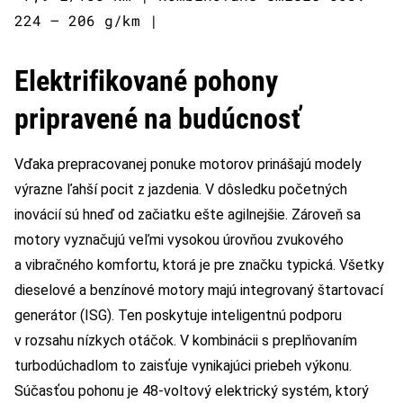
224 – 206 g/km |
Elektrifikované pohony
pripravené na budúcnosť
Vďaka prepracovanej ponuke motorov prinášajú modely
výrazne ľahší pocit z jazdenia. V dôsledku početných
inovácií sú hneď od začiatku ešte agilnejšie. Zároveň sa
motory vyznačujú veľmi vysokou úrovňou zvukového
a vibračného komfortu, ktorá je pre značku typická. Všetky
dieselové a benzínové motory majú integrovaný štartovací
generátor (ISG). Ten poskytuje inteligentnú podporu
v rozsahu nízkych otáčok. V kombinácii s preplňovaním
turbodúchadlom to zaisťuje vynikajúci priebeh výkonu.
Súčasťou pohonu je 48-voltový elektrický systém, ktorý