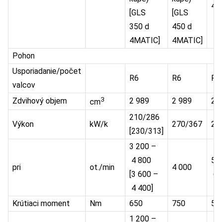
4M
[GLS
[GLS
350 d
450 d
4MATIC]
4MATIC]
Pohon
Usporiadanie/počet
R6
R6
R6
valcov
3
Zdvihový objem
2 989
2 989
2 
cm
210/286
Výkon
kW/k
270/367
28
[230/313]
3 200 –
4 800
5 
pri
ot./min
4 000
[3 600 –
6 
4 400]
Krútiaci moment
Nm
650
750
56
1 200 –