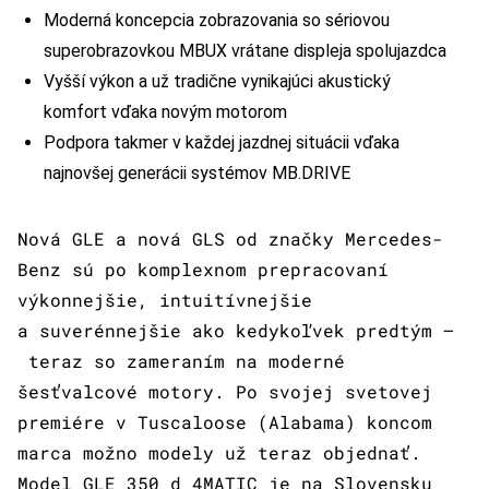
Moderná koncepcia zobrazovania so sériovou
superobrazovkou MBUX vrátane displeja spolujazdca
Vyšší výkon a už tradične vynikajúci akustický
komfort vďaka novým motorom
Podpora takmer v každej jazdnej situácii vďaka
najnovšej generácii systémov MB.DRIVE
Nová GLE a nová GLS od značky Mercedes-
Benz sú po komplexnom prepracovaní
výkonnejšie, intuitívnejšie
a suverénnejšie ako kedykoľvek predtým –
teraz so zameraním na moderné
šesťvalcové motory. Po svojej svetovej
premiére v Tuscaloose (Alabama) koncom
marca možno modely už teraz objednať.
Model GLE 350 d 4MATIC je na Slovensku