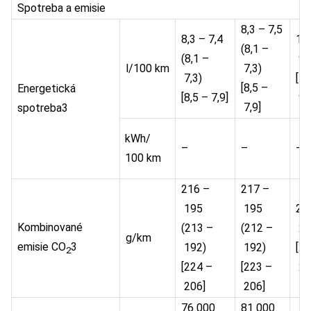
Spotreba a emisie
8,3 – 7,5
8,3 – 7,4
10,
(8,1 –
(8,1 –
9,
l/100 km
7,3)
7,3)
[10
[8,5 –
Energetická
[8,5 – 7,9]
9,9
7,9]
spotreba3
kWh/
–
–
–
100 km
216 –
217 –
195
195
24
Kombinované
(213 –
(212 –
21
g/km
emisie CO
3
192)
192)
[2
2
[224 –
[223 –
22
206]
206]
76 000
81 000