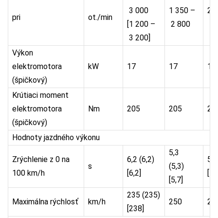
3 000
1 350 –
2 
pri
ot./min
[1 200 –
2 800
4 
3 200]
Výkon
elektromotora
kW
17
17
17
(špičkový)
Krútiaci moment
elektromotora
Nm
205
205
20
(špičkový)
Hodnoty jazdného výkonu
5,3
Zrýchlenie z 0 na
6,2 (6,2)
5,3
s
(5,3)
100 km/h
[6,2]
[5,
[5,7]
235 (235)
Maximálna rýchlosť
km/h
250
25
[238]