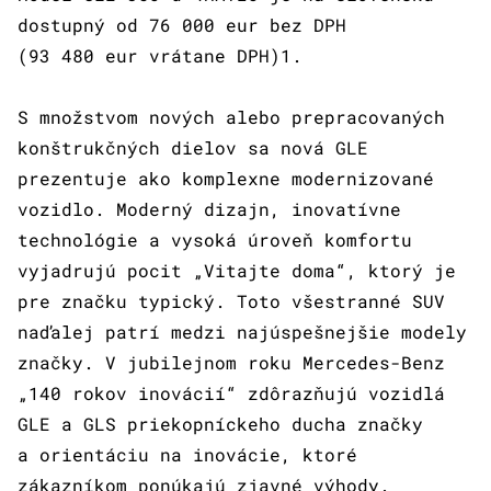
dostupný od 76 000 eur bez DPH
(93 480 eur vrátane DPH)1.
S množstvom nových alebo prepracovaných
konštrukčných dielov sa nová GLE
prezentuje ako komplexne modernizované
vozidlo. Moderný dizajn, inovatívne
technológie a vysoká úroveň komfortu
vyjadrujú pocit „Vitajte doma“, ktorý je
pre značku typický. Toto všestranné SUV
naďalej patrí medzi najúspešnejšie modely
značky. V jubilejnom roku Mercedes-Benz
„140 rokov inovácií“ zdôrazňujú vozidlá
GLE a GLS priekopníckeho ducha značky
a orientáciu na inovácie, ktoré
zákazníkom ponúkajú zjavné výhody.