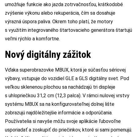
umožňuje funkcie ako jazda zotrvačnosťou, krátkodobé
zvýšenie výkonu alebo rekuperácia, čím sa dosahuje
výrazná úspora paliva. Okrem toho platí, že motory
s využitím integrovaného štartovacieho generátora štartujú
veľmi rýchlo a komfortne.
Nový digitálny zážitok
Vďaka superobrazovke MBUX, ktorá je súčasťou sériovej
výbavy, vstupuje do vozidiel GLE a GLS digitálny svet. Pod
veľkou sklenenou plochou sa nachádzajú tri displeje
s uhlopriečkou 31,2 cm (12,3 palca). V rámci nulovej vrstvy
systému MBUX sa na konfigurovateľnej dolnej lište
zobrazujú najdôležitejšie informácie a odporúčania.
Používatelia si navyše môžu svoje aplikácie ľubovoľne
usporiadať a zoskupiť do priečinkov, ktoré si sami pomenujú.