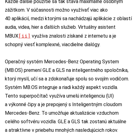
Každé ďalšie použitie sa tak stáva maximálne osobným
zážitkom. V súčasnosti možno využívať viac ako
40 aplikácií, medzi ktorými sa nachádzajú aplikácie z oblastí
audia, videa, hier a ďalších služieb. Virtuálny asistent
[ii]
MBUX
využíva znalosti získané z internetu a je
schopný viesť komplexné, viacdielne dialógy.
Operačný systém Mercedes-Benz Operating System
(MB.OS) premení GLE a GLS na inteligentného spoločníka,
ktorý myslí, učí sa a zdokonaľuje spolu so svojím vodičom.
Systém MB.OS integruje a riadi každý aspekt vozidla.
Tento superpočítač využíva umelú inteligenciu (UI)
a výkonné čipy a je prepojený s Inteligentným cloudom
Mercedes-Benz. To umožňuje aktualizácie vzduchom
celého softvéru vozidla. GLE a GLS tak zostanú aktuálne
a atraktívne v priebehu mnohých nasledujúcich rokov.