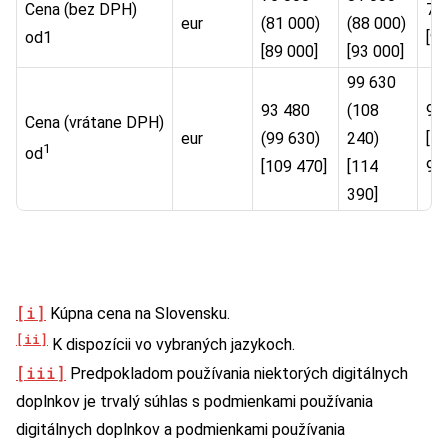
Cena (bez DPH)
79
eur
(81 000)
(88 000)
od1
[91
[89 000]
[93 000]
99 630
93 480
(108
97
Cena (vrátane DPH)
eur
(99 630)
240)
[1
1
od
[109 470]
[114
93
390]
[i]
Kúpna cena na Slovensku.
[ii]
K dispozícii vo vybraných jazykoch.
[iii]
Predpokladom používania niektorých digitálnych
doplnkov je trvalý súhlas s podmienkami používania
digitálnych doplnkov a podmienkami používania