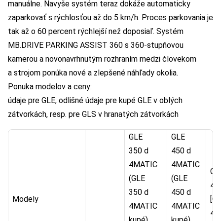
manuálne. Navyše systém teraz dokáže automaticky
zaparkovať s rýchlosťou až do 5 km/h. Proces parkovania je
tak až o 60 percent rýchlejší než doposiaľ. Systém
MB.DRIVE PARKING ASSIST 360 s 360-stupňovou
kamerou a novonavrhnutým rozhraním medzi človekom
a strojom ponúka nové a zlepšené náhľady okolia.
Ponuka modelov a ceny:
údaje pre GLE, odlišné údaje pre kupé GLE v oblých
zátvorkách, resp. pre GLS v hranatých zátvorkách
GLE
GLE
350 d
450 d
4MATIC
4MATIC
GL
(GLE
(GLE
4M
350 d
450 d
Modely
[G
4MATIC
4MATIC
45
kupé)
kupé)