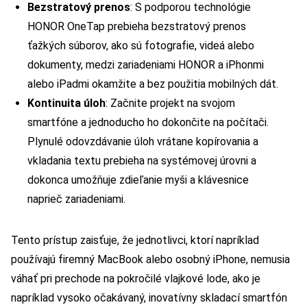
Bezstratový prenos
: S podporou technológie
HONOR OneTap prebieha bezstratový prenos
ťažkých súborov, ako sú fotografie, videá alebo
dokumenty, medzi zariadeniami HONOR a iPhonmi
alebo iPadmi okamžite a bez použitia mobilných dát.
Kontinuita úloh
: Začnite projekt na svojom
smartfóne a jednoducho ho dokončite na počítači.
Plynulé odovzdávanie úloh vrátane kopírovania a
vkladania textu prebieha na systémovej úrovni a
dokonca umožňuje zdieľanie myši a klávesnice
naprieč zariadeniami.
Tento prístup zaisťuje, že jednotlivci, ktorí napríklad
používajú firemný MacBook alebo osobný iPhone, nemusia
váhať pri prechode na pokročilé vlajkové lode, ako je
napríklad vysoko očakávaný, inovatívny skladací smartfón