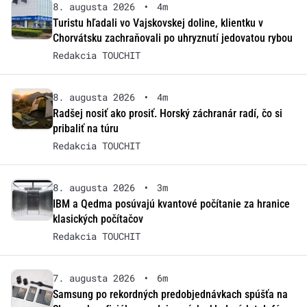
8. augusta 2026
•
4m
Turistu hľadali vo Vajskovskej doline, klientku v
Chorvátsku zachraňovali po uhryznutí jedovatou rybou
Redakcia TOUCHIT
8. augusta 2026
•
4m
Radšej nosiť ako prosiť. Horský záchranár radí, čo si
pribaliť na túru
Redakcia TOUCHIT
8. augusta 2026
•
3m
IBM a Qedma posúvajú kvantové počítanie za hranice
klasických počítačov
Redakcia TOUCHIT
7. augusta 2026
•
6m
Samsung po rekordných predobjednávkach spúšťa na