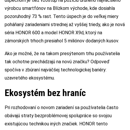
úspechom je tiež vzostup na pozíciu druhého najväčšieho
výrobcu smartfónov na Blízkom východe, kde dosiahla
pozoruhodný 73 % rast. Tento úspech je do veľkej miery
poháňaný zariadeniami strednej až vyššej triedy, ako je nová
séria HONOR 600 a model HONOR X9d, ktorý na
zámorských trhoch presiahol 5 miliónov dodaných kusov.
Ako je možné, že na takom presýtenom trhu používatelia
tak ochotne prechádzajú na novú značku? Odpoveď
spočíva v zbúraní najväčšej technologickej bariéry:
uzavretého ekosystému.
Ekosystém bez hraníc
Pri rozhodovaní o novom zariadení sa používatelia často
obávajú straty bezproblémovej spolupráce so svojou
existujúcou technikou iných značiek. HONOR tento