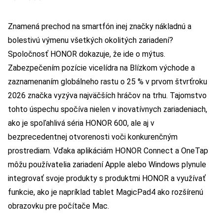
Znamená prechod na smartfón inej značky nákladnú a
bolestivú výmenu všetkých okolitých zariadení?
Spoločnosť HONOR dokazuje, že ide o mýtus.
Zabezpečením pozície vicelídra na Blízkom východe a
zaznamenaním globálneho rastu o 25 % v prvom štvrťroku
2026 značka vyzýva najväčších hráčov na trhu. Tajomstvo
tohto úspechu spočíva nielen v inovatívnych zariadeniach,
ako je spoľahlivá séria HONOR 600, ale aj v
bezprecedentnej otvorenosti voči konkurenčným
prostrediam. Vďaka aplikáciám HONOR Connect a OneTap
môžu používatelia zariadení Apple alebo Windows plynule
integrovať svoje produkty s produktmi HONOR a využívať
funkcie, ako je napríklad tablet MagicPad4 ako rozšírenú
obrazovku pre počítače Mac.