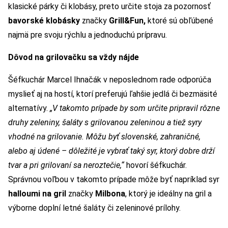
klasické párky či klobásy, preto určite stoja za pozornosť
bavorské klobásky
značky
Grill&Fun,
ktoré sú obľúbené
najmä pre svoju rýchlu a jednoduchú prípravu.
Dôvod na grilovačku sa vždy nájde
Šéfkuchár Marcel Ihnačák v neposlednom rade odporúča
myslieť aj na hostí, ktorí preferujú ľahšie jedlá či bezmäsité
alternatívy.
„V takomto prípade by som určite pripravil rôzne
druhy zeleniny, šaláty s grilovanou zeleninou a tiež syry
vhodné na grilovanie. Môžu byť slovenské, zahraničné,
alebo aj údené – dôležité je vybrať taký syr, ktorý dobre drží
tvar a pri grilovaní sa neroztečie,“
hovorí šéfkuchár.
Správnou voľbou v takomto prípade môže byť napríklad syr
halloumi na gril
značky
Milbona
, ktorý je ideálny na gril a
výborne doplní letné šaláty či zeleninové prílohy.