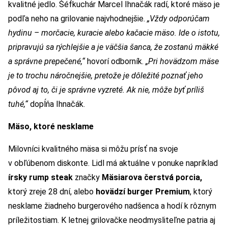
kvalitné jedlo. Šéfkuchár Marcel Ihnačák radí, ktoré mäso je
podľa neho na grilovanie najvhodnejšie.
„Vždy odporúčam
hydinu – morčacie, kuracie alebo kačacie mäso. Ide o istotu,
pripravujú sa rýchlejšie a je väčšia šanca, že zostanú mäkké
a správne prepečené,“
hovorí odborník.
„Pri hovädzom mäse
je to trochu náročnejšie, pretože je dôležité poznať jeho
pôvod aj to, či je správne vyzreté. Ak nie, môže byť príliš
tuhé,“
dopĺňa Ihnačák.
Mäso, ktoré nesklame
Milovníci kvalitného mäsa si môžu prísť na svoje
v obľúbenom diskonte. Lidl má aktuálne v ponuke napríklad
írsky rump steak
značky
Mäsiarova čerstvá porcia,
ktorý zreje 28 dní, alebo
hovädzí burger Premium
, ktorý
nesklame žiadneho burgerového nadšenca a hodí k rôznym
príležitostiam. K letnej grilovačke neodmysliteľne patria aj