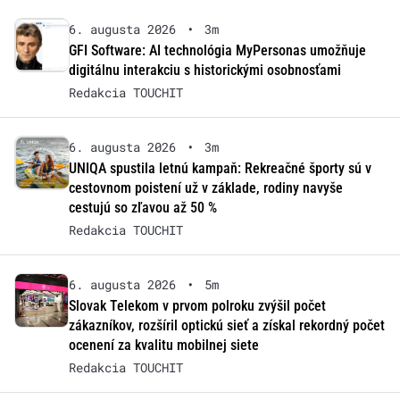
6. augusta 2026
•
3m
GFI Software: AI technológia MyPersonas umožňuje
digitálnu interakciu s historickými osobnosťami
Redakcia TOUCHIT
6. augusta 2026
•
3m
UNIQA spustila letnú kampaň: Rekreačné športy sú v
cestovnom poistení už v základe, rodiny navyše
cestujú so zľavou až 50 %
Redakcia TOUCHIT
6. augusta 2026
•
5m
Slovak Telekom v prvom polroku zvýšil počet
zákazníkov, rozšíril optickú sieť a získal rekordný počet
ocenení za kvalitu mobilnej siete
Redakcia TOUCHIT