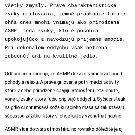
všetky zmysly. Práve charakteristické
zvuky grilovania, jemné praskanie tuku či
ohňa dnes mnohí vnímajú ako prirodzené
ASMR, teda zvuky, ktoré pôsobia
upokojujúco a navodzujú príjemné emócie.
Pri dokonalom oddychu však netreba
zabudnúť ani na kvalitné jedlo.
Odborníci sa zhodujú, že ASMR dokáže stimulovať pocit
pohody a relaxu. A práve grilovanie patrí medzi aktivity,
ktoré v sebe prirodzene spájajú atmosféru leta, chute,
vône aj zvuky, ktoré ľudia pripisujú oddychu. Syčiaci steak
na grile či chrumkavá koža kuracieho mäsa sa tak stávajú
súčasťou zážitku, ktorý si chce každý vychutnať naplno.
ASMR síce dotvára atmosféru, no rovnako dôležité je aj