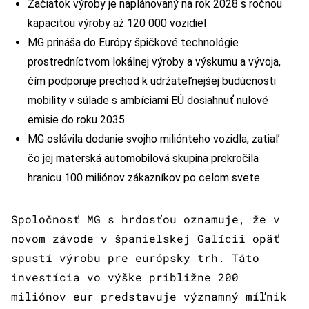
Začiatok výroby je naplánovaný na rok 2028 s ročnou
kapacitou výroby až 120 000 vozidiel
MG prináša do Európy špičkové technológie
prostredníctvom lokálnej výroby a výskumu a vývoja,
čím podporuje prechod k udržateľnejšej budúcnosti
mobility v súlade s ambíciami EÚ dosiahnuť nulové
emisie do roku 2035
MG oslávila dodanie svojho miliónteho vozidla, zatiaľ
čo jej materská automobilová skupina prekročila
hranicu 100 miliónov zákazníkov po celom svete
Spoločnosť MG s hrdosťou oznamuje, že v
novom závode v španielskej Galícii opäť
spustí výrobu pre európsky trh. Táto
investícia vo výške približne 200
miliónov eur predstavuje významný míľnik