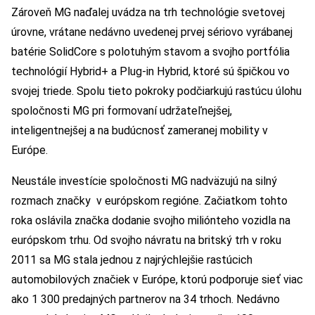
Zároveň MG naďalej uvádza na trh technológie svetovej
úrovne, vrátane nedávno uvedenej prvej sériovo vyrábanej
batérie SolidCore s polotuhým stavom a svojho portfólia
technológií Hybrid+ a Plug-in Hybrid, ktoré sú špičkou vo
svojej triede. Spolu tieto pokroky podčiarkujú rastúcu úlohu
spoločnosti MG pri formovaní udržateľnejšej,
inteligentnejšej a na budúcnosť zameranej mobility v
Európe.
Neustále investície spoločnosti MG nadväzujú na silný
rozmach značky v európskom regióne. Začiatkom tohto
roka oslávila značka dodanie svojho miliónteho vozidla na
európskom trhu. Od svojho návratu na britský trh v roku
2011 sa MG stala jednou z najrýchlejšie rastúcich
automobilových značiek v Európe, ktorú podporuje sieť viac
ako 1 300 predajných partnerov na 34 trhoch. Nedávno