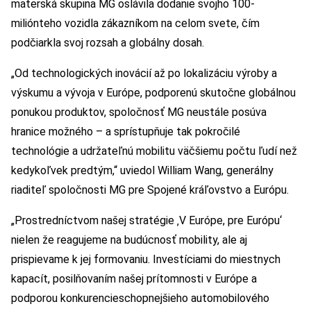
materská skupina MG oslávila dodanie svojho 100-
miliónteho vozidla zákazníkom na celom svete, čím
podčiarkla svoj rozsah a globálny dosah.
„Od technologických inovácií až po lokalizáciu výroby a
výskumu a vývoja v Európe, podporenú skutočne globálnou
ponukou produktov, spoločnosť MG neustále posúva
hranice možného – a sprístupňuje tak pokročilé
technológie a udržateľnú mobilitu väčšiemu počtu ľudí než
kedykoľvek predtým,“ uviedol William Wang, generálny
riaditeľ spoločnosti MG pre Spojené kráľovstvo a Európu.
„Prostredníctvom našej stratégie ‚V Európe, pre Európu‘
nielen že reagujeme na budúcnosť mobility, ale aj
prispievame k jej formovaniu. Investíciami do miestnych
kapacít, posilňovaním našej prítomnosti v Európe a
podporou konkurencieschopnejšieho automobilového