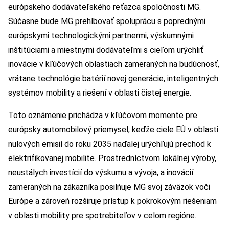
európskeho dodávateľského reťazca spoločnosti MG.
Súčasne bude MG prehlbovať spoluprácu s poprednými
európskymi technologickými partnermi, výskumnými
inštitúciami a miestnymi dodávateľmi s cieľom urýchliť
inovácie v kľúčových oblastiach zameraných na budúcnosť,
vrátane technológie batérií novej generácie, inteligentných
systémov mobility a riešení v oblasti čistej energie.
Toto oznámenie prichádza v kľúčovom momente pre
európsky automobilový priemysel, keďže ciele EÚ v oblasti
nulových emisií do roku 2035 naďalej urýchľujú prechod k
elektrifikovanej mobilite. Prostredníctvom lokálnej výroby,
neustálych investícií do výskumu a vývoja, a inovácií
zameraných na zákazníka posilňuje MG svoj záväzok voči
Európe a zároveň rozširuje prístup k pokrokovým riešeniam
v oblasti mobility pre spotrebiteľov v celom regióne.