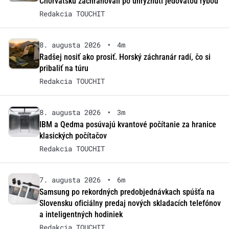
Chorvátsku zachraňovali po uhryznutí jedovatou rybou
Redakcia TOUCHIT
8. augusta 2026
•
4m
Radšej nosiť ako prosiť. Horský záchranár radí, čo si
pribaliť na túru
Redakcia TOUCHIT
8. augusta 2026
•
3m
IBM a Qedma posúvajú kvantové počítanie za hranice
klasických počítačov
Redakcia TOUCHIT
7. augusta 2026
•
6m
Samsung po rekordných predobjednávkach spúšťa na
Slovensku oficiálny predaj nových skladacích telefónov
a inteligentných hodiniek
Redakcia TOUCHIT