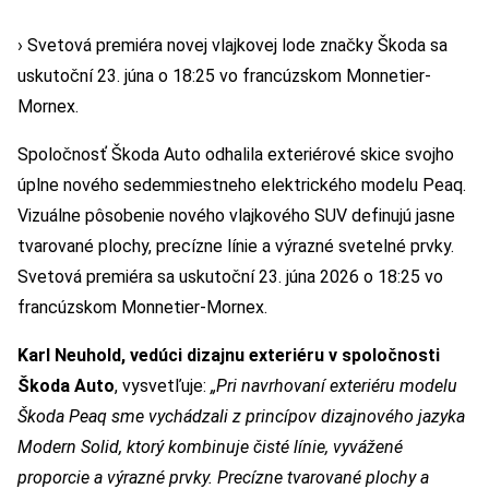
› Svetová premiéra novej vlajkovej lode značky Škoda sa
uskutoční 23. júna o 18:25 vo francúzskom Monnetier-
Mornex.
Spoločnosť Škoda Auto odhalila exteriérové skice svojho
úplne nového sedemmiestneho elektrického modelu Peaq.
Vizuálne pôsobenie nového vlajkového SUV definujú jasne
tvarované plochy, precízne línie a výrazné svetelné prvky.
Svetová premiéra sa uskutoční 23. júna 2026 o 18:25 vo
francúzskom Monnetier-Mornex.
Karl Neuhold, vedúci dizajnu exteriéru v spoločnosti
Škoda Auto
, vysvetľuje:
„Pri navrhovaní exteriéru modelu
Škoda Peaq sme vychádzali z princípov dizajnového jazyka
Modern Solid, ktorý kombinuje čisté línie, vyvážené
proporcie a výrazné prvky. Precízne tvarované plochy a