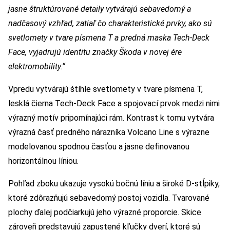
jasne štruktúrované detaily vytvárajú sebavedomý a
nadčasový vzhľad, zatiaľ čo charakteristické prvky, ako sú
svetlomety v tvare písmena T a predná maska Tech-Deck
Face, vyjadrujú identitu značky Škoda v novej ére
elektromobility.“
Vpredu vytvárajú štíhle svetlomety v tvare písmena T,
lesklá čierna Tech-Deck Face a spojovací prvok medzi nimi
výrazný motív pripomínajúci rám. Kontrast k tomu vytvára
výrazná časť predného nárazníka Volcano Line s výrazne
modelovanou spodnou časťou a jasne definovanou
horizontálnou líniou.
Pohľad zboku ukazuje vysokú bočnú líniu a široké D-stĺpiky,
ktoré zdôrazňujú sebavedomý postoj vozidla. Tvarované
plochy ďalej podčiarkujú jeho výrazné proporcie. Skice
zároveň predstavujú zapustené kľučky dverí, ktoré sú