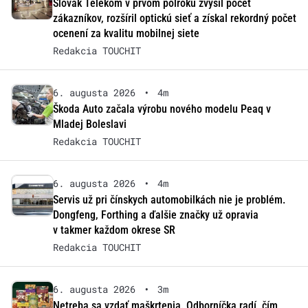
Slovak Telekom v prvom polroku zvýšil počet
zákazníkov, rozšíril optickú sieť a získal rekordný počet
ocenení za kvalitu mobilnej siete
Redakcia TOUCHIT
6. augusta 2026
•
4m
Škoda Auto začala výrobu nového modelu Peaq v
Mladej Boleslavi
Redakcia TOUCHIT
6. augusta 2026
•
4m
Servis už pri čínskych automobilkách nie je problém.
Dongfeng, Forthing a ďalšie značky už opravia
v takmer každom okrese SR
Redakcia TOUCHIT
6. augusta 2026
•
3m
Netreba sa vzdať maškrtenia. Odborníčka radí, čím