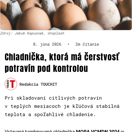
Zdroj: Jakub Kapusnak, Unsplash
8. júna 2026
•
2m čítanie
Chladnička, ktorá má čerstvosť
potravín pod kontrolou
Redakcia TOUCHIT
Pri skladovaní citlivých potravín
v teplých mesiacoch je kľúčová stabilná
teplota a spoľahlivé chladenie.
Vstavaná kombinovaná chladnička
MORA VCMDN 3024
je