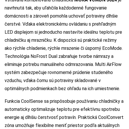
navrhnutá tak, aby uľahčila každodenné fungovanie
domácnosti a zároveň pomohla uchovať potraviny dlhšie
čerstvé. Vďaka elektronickému ovládaniu s prehľadným
LED displejom si jednoducho nastavíte ideálnu teplotu pre
chladničku aj mrazničku. K dispozícii sú praktické režimy
ako rýchle chladenie, rýchle mrazenie či úsporný EcoMode.
Technológia NoFrost Dual zabraňuje tvorbe námrazy a
eliminuje potrebu manuálneho odmrazovania. Multi AirFlow
systém zabezpečuje rovnomerné prúdenie studeného
vzduchu, vďaka čomu sú potraviny skladované v
optimálnych podmienkach bez ohľadu na ich umiestnenie.
Funkcia CoolSense sa prispôsobuje používaniu chladničky a
automaticky optimalizuje teplotu pre efektívnu spotrebu
energie aj dlhšiu čerstvosť potravín. Praktická CoolConvert
zóna umožňuje flexibilne meniť priestor podľa aktuálnych