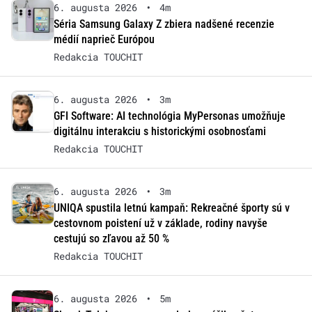
6. augusta 2026
•
4m
Séria Samsung Galaxy Z zbiera nadšené recenzie
médií naprieč Európou
Redakcia TOUCHIT
6. augusta 2026
•
3m
GFI Software: AI technológia MyPersonas umožňuje
digitálnu interakciu s historickými osobnosťami
Redakcia TOUCHIT
6. augusta 2026
•
3m
UNIQA spustila letnú kampaň: Rekreačné športy sú v
cestovnom poistení už v základe, rodiny navyše
cestujú so zľavou až 50 %
Redakcia TOUCHIT
6. augusta 2026
•
5m