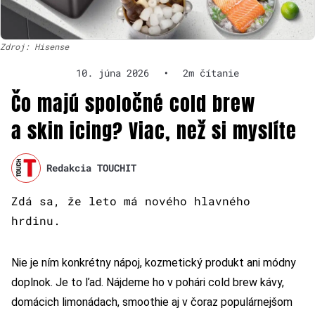
Zdroj: Hisense
10. júna 2026
•
2m čítanie
Čo majú spoločné cold brew
a skin icing? Viac, než si myslíte
Redakcia TOUCHIT
Zdá sa, že leto má nového hlavného
hrdinu.
Nie je ním konkrétny nápoj, kozmetický produkt ani módny
doplnok. Je to ľad. Nájdeme ho v pohári cold brew kávy,
domácich limonádach, smoothie aj v čoraz populárnejšom