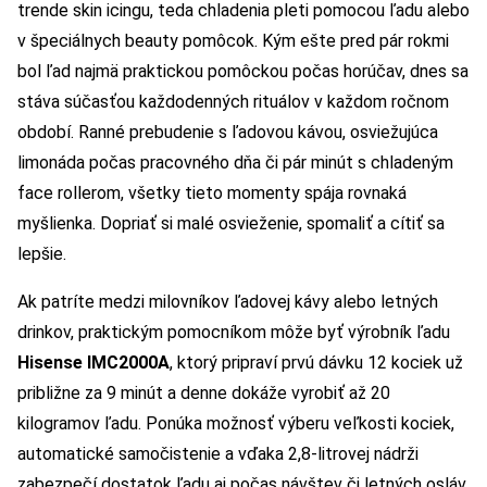
trende skin icingu, teda chladenia pleti pomocou ľadu alebo
v špeciálnych beauty pomôcok. Kým ešte pred pár rokmi
bol ľad najmä praktickou pomôckou počas horúčav, dnes sa
stáva súčasťou každodenných rituálov v každom ročnom
období. Ranné prebudenie s ľadovou kávou, osviežujúca
limonáda počas pracovného dňa či pár minút s chladeným
face rollerom, všetky tieto momenty spája rovnaká
myšlienka. Dopriať si malé osvieženie, spomaliť a cítiť sa
lepšie.
Ak patríte medzi milovníkov ľadovej kávy alebo letných
drinkov, praktickým pomocníkom môže byť výrobník ľadu
Hisense IMC2000A
, ktorý pripraví prvú dávku 12 kociek už
približne za 9 minút a denne dokáže vyrobiť až 20
kilogramov ľadu. Ponúka možnosť výberu veľkosti kociek,
automatické samočistenie a vďaka 2,8-litrovej nádrži
zabezpečí dostatok ľadu aj počas návštev či letných osláv.