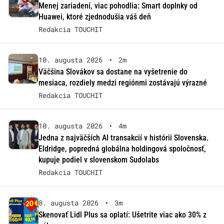
Menej zariadení, viac pohodlia: Smart doplnky od
Huawei, ktoré zjednodušia váš deň
Redakcia TOUCHIT
10. augusta 2026
•
2m
Väčšina Slovákov sa dostane na vyšetrenie do
mesiaca, rozdiely medzi regiónmi zostávajú výrazné
Redakcia TOUCHIT
10. augusta 2026
•
4m
Jedna z najväčších AI transakcií v histórii Slovenska.
Eldridge, popredná globálna holdingová spoločnosť,
kupuje podiel v slovenskom Sudolabs
Redakcia TOUCHIT
8. augusta 2026
•
3m
Skenovať Lidl Plus sa oplatí: Ušetrite viac ako 30% z