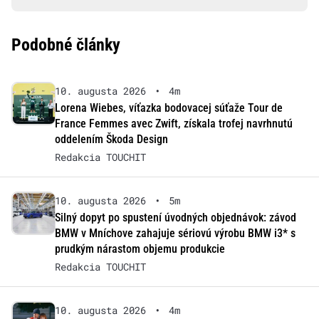
Podobné články
10. augusta 2026
•
4m
Lorena Wiebes, víťazka bodovacej súťaže Tour de
France Femmes avec Zwift, získala trofej navrhnutú
oddelením Škoda Design
Redakcia TOUCHIT
10. augusta 2026
•
5m
Silný dopyt po spustení úvodných objednávok: závod
BMW v Mníchove zahajuje sériovú výrobu BMW i3* s
prudkým nárastom objemu produkcie
Redakcia TOUCHIT
10. augusta 2026
•
4m