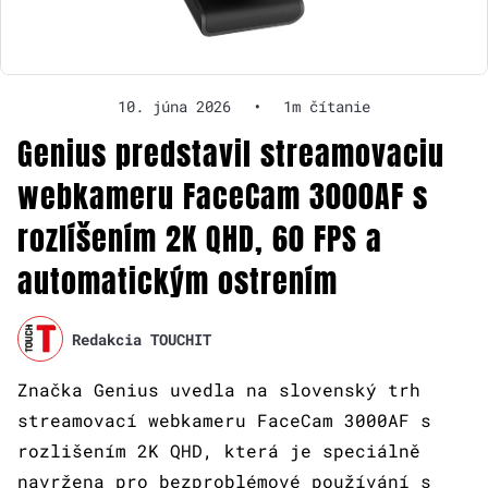
10. júna 2026
•
1m čítanie
Genius predstavil streamovaciu
webkameru FaceCam 3000AF s
rozlíšením 2K QHD, 60 FPS a
automatickým ostrením
Redakcia TOUCHIT
Značka Genius uvedla na slovenský trh
streamovací webkameru FaceCam 3000AF s
rozlišením 2K QHD, která je speciálně
navržena pro bezproblémové používání s