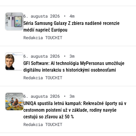
6. augusta 2026
•
4m
Séria Samsung Galaxy Z zbiera nadšené recenzie
médií naprieč Európou
Redakcia TOUCHIT
6. augusta 2026
•
3m
GFI Software: AI technológia MyPersonas umožňuje
digitálnu interakciu s historickými osobnosťami
Redakcia TOUCHIT
6. augusta 2026
•
3m
UNIQA spustila letnú kampaň: Rekreačné športy sú v
cestovnom poistení už v základe, rodiny navyše
cestujú so zľavou až 50 %
Redakcia TOUCHIT