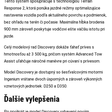
Tento systém spolupracuje s technológiou Terrain
Response 2, ktorá ponúka jazdné režimy optimalizujúce
nastavenia vozidla podľa aktuálneho povrchu a podmienok,
bez ohľadu na terén či počasie. Maximálna hĺbka brodenia
900 mm zároveň poskytuje vodičovi ešte väčšiu istotu pri
jazde.
Celý modelový rad Discovery dokáže ťahať príves s
hmotnosťou až 3 500 kg, pričom systém Advanced Tow
Assist uľahčuje náročné manévre pri cúvaní s prívesom.
Model Discovery je dostupný so šesťvalcovými motormi
Ingenium vrátane dvoch úsporných a zároveň výkonných
vznetových jednotiek: D250 a D350.
Ďalšie vylepšenia
Po prvýkrát je model Discovery vybavený novým