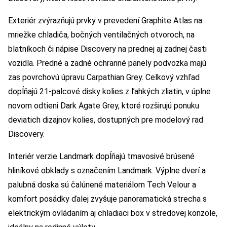
Exteriér zvýrazňujú prvky v prevedení Graphite Atlas na
mriežke chladiča, bočných ventilačných otvoroch, na
blatníkoch či nápise Discovery na prednej aj zadnej časti
vozidla. Predné a zadné ochranné panely podvozka majú
zas povrchovú úpravu Carpathian Grey. Celkový vzhľad
dopĺňajú 21-palcové disky kolies z ľahkých zliatin, v úplne
novom odtieni Dark Agate Grey, ktoré rozširujú ponuku
deviatich dizajnov kolies, dostupných pre modelový rad
Discovery.
Interiér verzie Landmark dopĺňajú tmavosivé brúsené
hliníkové obklady s označením Landmark. Výplne dverí a
palubná doska sú čalúnené materiálom Tech Velour a
komfort posádky ďalej zvyšuje panoramatická strecha s
elektrickým ovládaním aj chladiaci box v stredovej konzole,