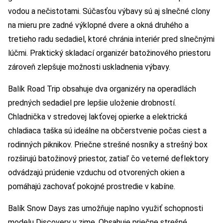
vodou a nečistotami. Súčasťou výbavy sú aj slnečné clony
na mieru pre zadné výklopné dvere a okná druhého a
tretieho radu sedadiel, ktoré chránia interiér pred slnečnými
lúčmi. Praktický skladací organizér batožinového priestoru
zároveň zlepšuje možnosti uskladnenia výbavy.
Balík Road Trip obsahuje dva organizéry na operadlách
predných sedadiel pre lepšie uloženie drobností.
Chladnička v stredovej lakťovej opierke a elektrická
chladiaca taška sú ideálne na občerstvenie počas ciest a
rodinných piknikov. Priečne strešné nosníky a strešný box
rozširujú batožinový priestor, zatiaľ čo veterné deflektory
odvádzajú prúdenie vzduchu od otvorených okien a
pomáhajú zachovať pokojné prostredie v kabíne.
Balík Snow Days zas umožňuje naplno využiť schopnosti
modelu Discovery v zime. Obsahuje priečne strešné