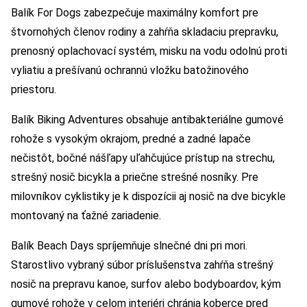
Balík For Dogs zabezpečuje maximálny komfort pre
štvornohých členov rodiny a zahŕňa skladaciu prepravku,
prenosný oplachovací systém, misku na vodu odolnú proti
vyliatiu a prešívanú ochrannú vložku batožinového
priestoru.
Balík Biking Adventures obsahuje antibakteriálne gumové
rohože s vysokým okrajom, predné a zadné lapače
nečistôt, bočné nášľapy uľahčujúce prístup na strechu,
strešný nosič bicykla a priečne strešné nosníky. Pre
milovníkov cyklistiky je k dispozícii aj nosič na dve bicykle
montovaný na ťažné zariadenie.
Balík Beach Days spríjemňuje slnečné dni pri mori.
Starostlivo vybraný súbor príslušenstva zahŕňa strešný
nosič na prepravu kanoe, surfov alebo bodyboardov, kým
gumové rohože v celom interiéri chránia koberce pred