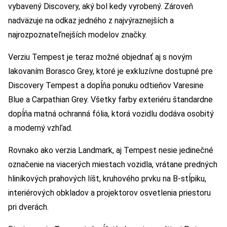
vybavený Discovery, aký bol kedy vyrobený. Zároveň
nadväzuje na odkaz jedného z najvýraznejších a
najrozpoznateľnejších modelov značky.
Verziu Tempest je teraz možné objednať aj s novým
lakovaním Borasco Grey, ktoré je exkluzívne dostupné pre
Discovery Tempest a dopĺňa ponuku odtieňov Varesine
Blue a Carpathian Grey. Všetky farby exteriéru štandardne
dopĺňa matná ochranná fólia, ktorá vozidlu dodáva osobitý
a moderný vzhľad.
Rovnako ako verzia Landmark, aj Tempest nesie jedinečné
označenie na viacerých miestach vozidla, vrátane predných
hliníkových prahových líšt, kruhového prvku na B-stĺpiku,
interiérových obkladov a projektorov osvetlenia priestoru
pri dverách.