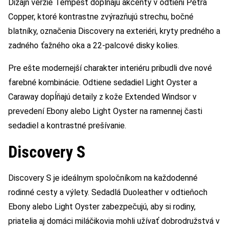
Dizajn verzie Tempest dopĺňajú akcenty v odtieni Petra
Copper, ktoré kontrastne zvýrazňujú strechu, bočné
blatníky, označenia Discovery na exteriéri, kryty predného a
zadného ťažného oka a 22-palcové disky kolies.
Pre ešte modernejší charakter interiéru pribudli dve nové
farebné kombinácie. Odtiene sedadiel Light Oyster a
Caraway dopĺňajú detaily z kože Extended Windsor v
prevedení Ebony alebo Light Oyster na ramennej časti
sedadiel a kontrastné prešívanie.
Discovery S
Discovery S je ideálnym spoločníkom na každodenné
rodinné cesty a výlety. Sedadlá Duoleather v odtieňoch
Ebony alebo Light Oyster zabezpečujú, aby si rodiny,
priatelia aj domáci miláčikovia mohli užívať dobrodružstvá v