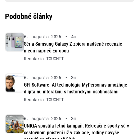
Podobné články
6. augusta 2026
•
4m
Séria Samsung Galaxy Z zbiera nadšené recenzie
médií naprieč Európou
Redakcia TOUCHIT
6. augusta 2026
•
3m
GFI Software: AI technológia MyPersonas umožňuje
digitálnu interakciu s historickými osobnosťami
Redakcia TOUCHIT
6. augusta 2026
•
3m
UNIQA spustila letnú kampaň: Rekreačné športy sú v
cestovnom poistení už v základe, rodiny navyše