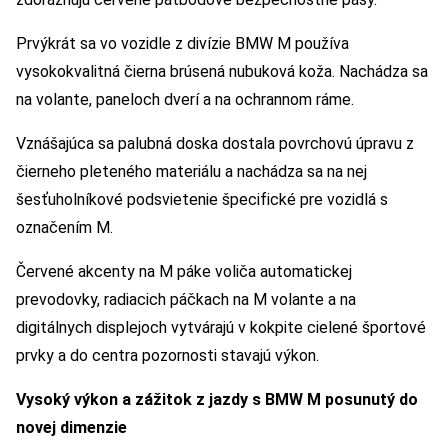
Prvýkrát sa vo vozidle z divízie BMW M používa
vysokokvalitná čierna brúsená nubuková koža. Nachádza sa
na volante, paneloch dverí a na ochrannom ráme.
Vznášajúca sa palubná doska dostala povrchovú úpravu z
čierneho pleteného materiálu a nachádza sa na nej
šesťuholníkové podsvietenie špecifické pre vozidlá s
označením M.
Červené akcenty na M páke voliča automatickej
prevodovky, radiacich páčkach na M volante a na
digitálnych displejoch vytvárajú v kokpite cielené športové
prvky a do centra pozornosti stavajú výkon.
Vysoký výkon a zážitok z jazdy s BMW M posunutý do
novej dimenzie