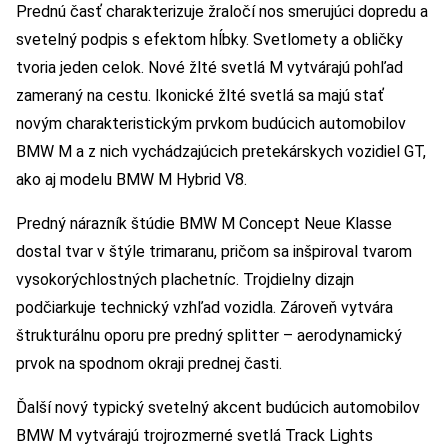
Prednú časť charakterizuje žraločí nos smerujúci dopredu a
svetelný podpis s efektom hĺbky. Svetlomety a obličky
tvoria jeden celok. Nové žlté svetlá M vytvárajú pohľad
zameraný na cestu. Ikonické žlté svetlá sa majú stať
novým charakteristickým prvkom budúcich automobilov
BMW M a z nich vychádzajúcich pretekárskych vozidiel GT,
ako aj modelu BMW M Hybrid V8.
Predný nárazník štúdie BMW M Concept Neue Klasse
dostal tvar v štýle trimaranu, pričom sa inšpiroval tvarom
vysokorýchlostných plachetníc. Trojdielny dizajn
podčiarkuje technický vzhľad vozidla. Zároveň vytvára
štrukturálnu oporu pre predný splitter – aerodynamický
prvok na spodnom okraji prednej časti.
Ďalší nový typický svetelný akcent budúcich automobilov
BMW M vytvárajú trojrozmerné svetlá Track Lights