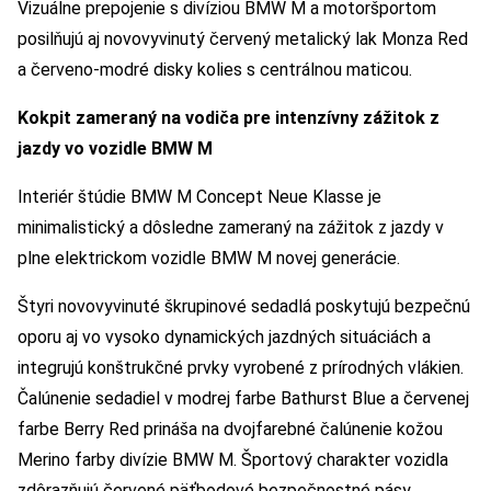
Vizuálne prepojenie s divíziou BMW M a motoršportom
posilňujú aj novovyvinutý červený metalický lak Monza Red
a červeno-modré disky kolies s centrálnou maticou.
Kokpit zameraný na vodiča pre intenzívny zážitok z
jazdy vo vozidle BMW M
Interiér štúdie BMW M Concept Neue Klasse je
minimalistický a dôsledne zameraný na zážitok z jazdy v
plne elektrickom vozidle BMW M novej generácie.
Štyri novovyvinuté škrupinové sedadlá poskytujú bezpečnú
oporu aj vo vysoko dynamických jazdných situáciách a
integrujú konštrukčné prvky vyrobené z prírodných vlákien.
Čalúnenie sedadiel v modrej farbe Bathurst Blue a červenej
farbe Berry Red prináša na dvojfarebné čalúnenie kožou
Merino farby divízie BMW M. Športový charakter vozidla
zdôrazňujú červené päťbodové bezpečnostné pásy.