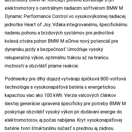
elektromotory s centrálnym riadiacim softvérom BMW M
Dynamic Performance Control vo vysokovýkonnej riadiacej
jednotke Heart of Joy. Vďaka integrovanému, špecifickému
riadeniu pohonu a brzdových systémov pre jednotlivé
kolesá otvára pohon BMW M eDrive nový potenciál pre
dynamiku jazdy a bezpečnosť. Umožňuje vysoký
rekuperačný výkon, optimálnu trakciu až na hranicu
možností a obzvlášť priame reakcie.
Podmienky pre dlhý dojazd vytvárajú špičková 800-voltová
technológia a vysokonapäťová batéria s energetickou
kapacitou viac ako 100 kWh. Verzia valcových článkov
šiestej generácie upravená špecificky pre potreby BMW M
poskytuje obzvlášť vysoký výkon pri dodávaní energie do
elektromotorov, aj počas nabíjania. Kryt vysokonapäťovej
batérie tvorí štrukturálnu súčasť s prednou aj zadnou