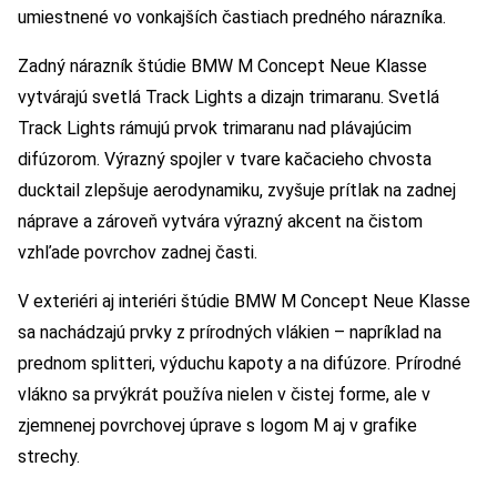
umiestnené vo vonkajších častiach predného nárazníka.
Zadný nárazník štúdie BMW M Concept Neue Klasse
vytvárajú svetlá Track Lights a dizajn trimaranu. Svetlá
Track Lights rámujú prvok trimaranu nad plávajúcim
difúzorom. Výrazný spojler v tvare kačacieho chvosta
ducktail zlepšuje aerodynamiku, zvyšuje prítlak na zadnej
náprave a zároveň vytvára výrazný akcent na čistom
vzhľade povrchov zadnej časti.
V exteriéri aj interiéri štúdie BMW M Concept Neue Klasse
sa nachádzajú prvky z prírodných vlákien – napríklad na
prednom splitteri, výduchu kapoty a na difúzore. Prírodné
vlákno sa prvýkrát používa nielen v čistej forme, ale v
zjemnenej povrchovej úprave s logom M aj v grafike
strechy.