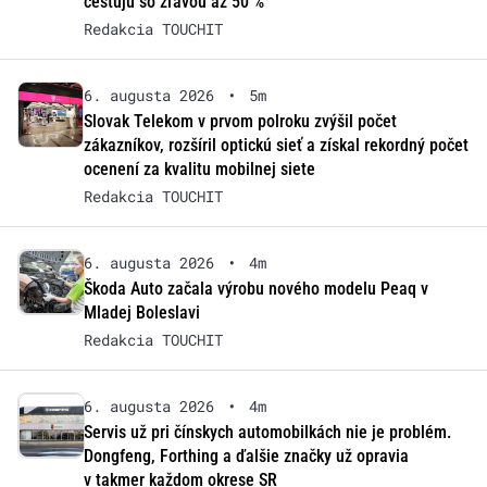
cestujú so zľavou až 50 %
Redakcia TOUCHIT
6. augusta 2026
•
5m
Slovak Telekom v prvom polroku zvýšil počet
zákazníkov, rozšíril optickú sieť a získal rekordný počet
ocenení za kvalitu mobilnej siete
Redakcia TOUCHIT
6. augusta 2026
•
4m
Škoda Auto začala výrobu nového modelu Peaq v
Mladej Boleslavi
Redakcia TOUCHIT
6. augusta 2026
•
4m
Servis už pri čínskych automobilkách nie je problém.
Dongfeng, Forthing a ďalšie značky už opravia
v takmer každom okrese SR