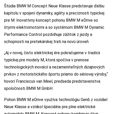
Štúdia BMW M Concept Neue Klasse predstavuje ďalšiu
kapitolu v spojení dynamiky, agility a precíznosti typickej
pre M. Inovatívny koncept pohonu BMW M eDrive so
štyrmi elektromotormi a so systémom BMW M Dynamic
Performance Control pozdvihuje zážitok z jazdy a
schopnosti na pretekárskej trati na novú úroveň.
„Aj v novej, čisto elektrickej ére pokračujeme v tradícii
typickej pre modely M, ktorá spočíva v prenose
technologických inovácií a nezameniteľných dizajnových
prvkov z motoristického športu priamo do sériovej výroby,“
hovorí Franciscus van Meel, predseda predstavenstva
spoločnosti BMW M GmbH.
Pohon BMW M eDrive využíva technológiu Gen6 z vozidiel
Neue Klasse a vznikol špeciálne pre plne elektrické
automobily BMW M. Koncept pohonu kombinuje štyri