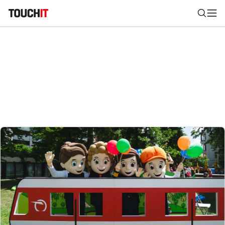
Nájsť
Všetko
Recenzie
Videá
Tipy, triky, návody
Tla
Výsledky vyhľadávania
Zadajte frázu pre vyhľadanie