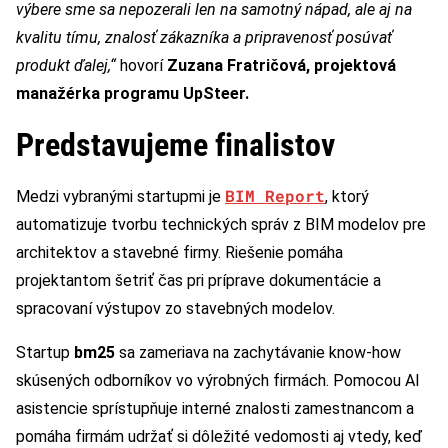
výbere sme sa nepozerali len na samotný nápad, ale aj na
kvalitu tímu, znalosť zákazníka a pripravenosť posúvať
produkt ďalej,“
hovorí
Zuzana Fratričová, projektová
manažérka programu UpSteer.
Predstavujeme finalistov
BIM Report
Medzi vybranými startupmi je
, ktorý
automatizuje tvorbu technických správ z BIM modelov pre
architektov a stavebné firmy. Riešenie pomáha
projektantom šetriť čas pri príprave dokumentácie a
spracovaní výstupov zo stavebných modelov.
Startup
bm25
sa zameriava na zachytávanie know-how
skúsených odborníkov vo výrobných firmách. Pomocou AI
asistencie sprístupňuje interné znalosti zamestnancom a
pomáha firmám udržať si dôležité vedomosti aj vtedy, keď