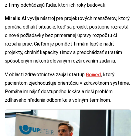
z firmy odchádzajú ľudia, ktorí ich roky budovali.
Miralis AI
vyvíja nástroj pre projektových manažérov, ktorý
pomáha odhaliť situácie, keď sa projekt postupne rozrastá
o nové požiadavky bez primeranej úpravy rozpočtu či
rozsahu prác. Cieľom je pomôcť firmám lepšie riadiť
projekty, chrániť kapacity tímov a predchádzať stratám
spôsobeným nekontrolovaným rozširovaním zadania.
Gomed
V oblasti zdravotníctva zaujal startup
, ktorý
pacientom zjednodušuje orientáciu v zdravotnom systéme.
Pomáha im nájsť dostupného lekára a rieši problém
zdĺhavého hľadania odborníka s voľným termínom.