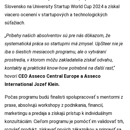
Slovensko na University Startup World Cup 2024 a získal
viacero ocenení v startupových a technologických
súťažiach.
„Príbehy našich absolventov sú pre nás dôkazom, že
systematická práca so startupmi má zmysel. UpSteer nie je
iba o šiestich mesiacoch programu, ale o vytváraní
prostredia, v ktorom môžu zakladatelia získať odvahu,
kontakty aj praktické know-how potrebné na ďalší rast
,“
hovorí
CEO Asseco Central Europe a Asseco
International Jozef Klein.
Počas programu budú finalisti spolupracovať s mentormi z
praxe, absolvujú workshopy z podnikania, financií,
marketingu a predaja a získajú prístup k individuálnym
konzultáciám. Cieľom programu je pomôcť im validovať trh,
rozvíjať produkt, získavať prvých zákazníkov a pripraviť sa