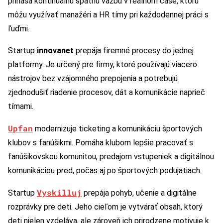
prináša kontinuálnu spätnú väzbu v reálnom čase, ktorú
môžu využívať manažéri a HR tímy pri každodennej práci s
ľuďmi.
Startup
innovanet
prepája firemné procesy do jednej
platformy. Je určený pre firmy, ktoré používajú viacero
nástrojov bez vzájomného prepojenia a potrebujú
zjednodušiť riadenie procesov, dát a komunikácie naprieč
tímami.
Upfan
modernizuje ticketing a komunikáciu športových
klubov s fanúšikmi. Pomáha klubom lepšie pracovať s
fanúšikovskou komunitou, predajom vstupeniek a digitálnou
komunikáciou pred, počas aj po športových podujatiach.
Vyskilluj
Startup
prepája pohyb, učenie a digitálne
rozprávky pre deti. Jeho cieľom je vytvárať obsah, ktorý
deti nielen vzdeláva, ale zároveň ich prirodzene motivuje k