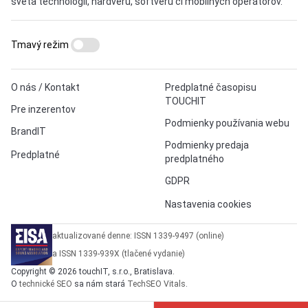
sveta technológií, hardvéru, softvéru či mobilných operátorov.
Tmavý režim
O nás / Kontakt
Predplatné časopisu
TOUCHIT
Pre inzerentov
Podmienky používania webu
BrandIT
Podmienky predaja
Predplatné
predplatného
GDPR
Nastavenia cookies
aktualizované denne: ISSN 1339-9497 (online)
a ISSN 1339-939X (tlačené vydanie)
Copyright © 2026 touchIT, s.r.o., Bratislava.
O
technické SEO
sa nám stará
TechSEO Vitals
.