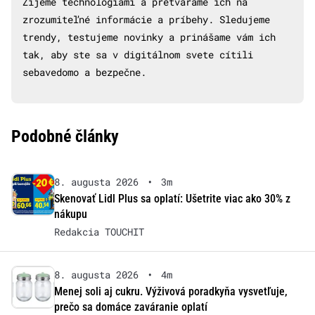
Žijeme technológiami a pretvárame ich na
zrozumiteľné informácie a príbehy. Sledujeme
trendy, testujeme novinky a prinášame vám ich
tak, aby ste sa v digitálnom svete cítili
sebavedomo a bezpečne.
Podobné články
8. augusta 2026
•
3m
Skenovať Lidl Plus sa oplatí: Ušetrite viac ako 30% z
nákupu
Redakcia TOUCHIT
8. augusta 2026
•
4m
Menej soli aj cukru. Výživová poradkyňa vysvetľuje,
prečo sa domáce zaváranie oplatí