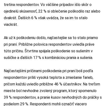
tretina respondentov. Vo väčšine prípadov išlo skôr o
ojedinelú skúsenosť, 22 % si oblečenie poškodilo raz alebo
dvakrát. Ďalších 6 % však uvádza, že sa im to stalo
viackrát.
Ak už k poškodeniu došlo, najčastejšie sa to stalo priamo
pri praní. Približne polovica respondentov uviedla práve
túto príčinu. Štvrtina spájala poškodenie so sušením v
sušičke a ďalších 17 % s kombináciou prania a sušenia.
Najčastejšími príčinami poškodenia pri praní boli podľa
respondentov príliš vysoká teplota a zmiešanie farieb,
pričom každú uviedlo približne 46 % účastníkov. Na treťom
mieste bol nevhodne zvolený program, ktorý spomenulo
39 % respondentov, a pranie kusov nevhodných do práčky s
podielom 29 %. Respondenti mohli označiť viacero