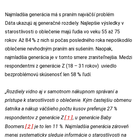
Najmladšia generácia má s praním najväčší problém
Dáta ukazujú aj generačné rozdiely. Najlepšie výsledky v
starostlivosti o oblečenie majú ľudia vo veku 55 až 75
rokov. Až 84 % z nich si počas posledného roka nepoškodilo
oblečenie nevhodným praním ani sušením. Naopak,
najmladšia generácia je v tomto smere zraniteľnejšia. Medzi
respondentmi z generácie Z (18 – 31 rokov) uviedlo
bezproblémovú skúsenosť len 58 % ľudí.
„Rozdiely vidno aj v samotnom nákupnom správaní a
prístupe k starostlivosti o oblečenie. Kým častejšiu obmenu
šatníka a nákup väčšieho počtu kusov preferuje 27 %
[1]
respondentov z generácie Z
, u generácie Baby
[2]
Boomers
je to len 11 %. Najmladšia generácia zároveň
menej systematicky sleduje informácie o starostlivosti na