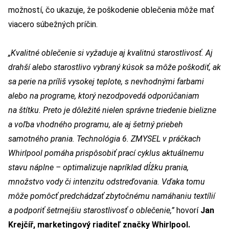
možností, čo ukazuje, že poškodenie oblečenia môže mať
viacero súbežných príčin.
„Kvalitné oblečenie si vyžaduje aj kvalitnú starostlivosť. Aj
drahší alebo starostlivo vybraný kúsok sa môže poškodiť, ak
sa perie na príliš vysokej teplote, s nevhodnými farbami
alebo na programe, ktorý nezodpovedá odporúčaniam
na štítku. Preto je dôležité nielen správne triedenie bielizne
a voľba vhodného programu, ale aj šetrný priebeh
samotného prania. Technológia 6. ZMYSEL v práčkach
Whirlpool pomáha prispôsobiť prací cyklus aktuálnemu
stavu náplne – optimalizuje napríklad dĺžku prania,
množstvo vody či intenzitu odstreďovania. Vďaka tomu
môže pomôcť predchádzať zbytočnému namáhaniu textílií
a podporiť šetrnejšiu starostlivosť o oblečenie,”
hovorí
Jan
Krejčíř, marketingový riaditeľ značky Whirlpool.