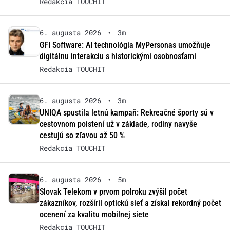
Redakcia TOUCHIT
6. augusta 2026
•
3m
GFI Software: AI technológia MyPersonas umožňuje
digitálnu interakciu s historickými osobnosťami
Redakcia TOUCHIT
6. augusta 2026
•
3m
UNIQA spustila letnú kampaň: Rekreačné športy sú v
cestovnom poistení už v základe, rodiny navyše
cestujú so zľavou až 50 %
Redakcia TOUCHIT
6. augusta 2026
•
5m
Slovak Telekom v prvom polroku zvýšil počet
zákazníkov, rozšíril optickú sieť a získal rekordný počet
ocenení za kvalitu mobilnej siete
Redakcia TOUCHIT