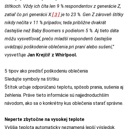
štítkoch. Vždy ich číta len 9 % respondentov z generácie Z,
[3]
zatiaľ čo pri generácii X
je to 23 %. Gen Z zároveň štítky
nikdy nečíta v 11 % prípadov, teda približne dvakrát
častejšie než Baby Boomers s podielom 5 %. Aj tieto dáta
môžu vysvetľovať, prečo mladší respondenti častejšie
uvádzajú poškodenie oblečenia pri praní alebo sušení,”
vysvetľuje
Jan Krejčíř z Whirlpool.
5 tipov ako predísť poškodeniu oblečenia
Sledujte symboly na štítku
Štítok určuje odporúčanú teplotu, spôsob prania, sušenia aj
žehlenia. Práve tieto informácie sú najjednoduchším
návodom, ako sa o konkrétny kus oblečenia starať správne.
Neperte zbytočne na vysokej teplote
Vyššia teplota automaticky neznamená lepší výsledok.