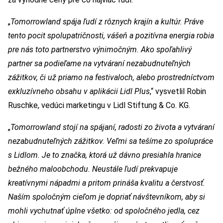
„
Tomorrowland spája ľudí z rôznych krajín a kultúr. Práve
tento pocit spolupatričnosti, vášeň a pozitívna energia robia
pre nás toto partnerstvo výnimočným. Ako spoľahlivý
partner sa podieľame na vytváraní nezabudnuteľných
zážitkov, či už priamo na festivaloch, alebo prostredníctvom
exkluzívneho obsahu v aplikácii Lidl Plus
,“ vysvetlil Robin
Ruschke, vedúci marketingu v Lidl Stiftung & Co. KG.
„
Tomorrowland stojí na spájaní, radosti zo života a vytváraní
nezabudnuteľných zážitkov. Veľmi sa tešíme zo spolupráce
s Lidlom. Je to značka, ktorá už dávno presiahla hranice
bežného maloobchodu. Neustále ľudí prekvapuje
kreatívnymi nápadmi a pritom prináša kvalitu a čerstvosť.
Naším spoločným cieľom je dopriať návštevníkom, aby si
mohli vychutnať úplne všetko: od spoločného jedla, cez