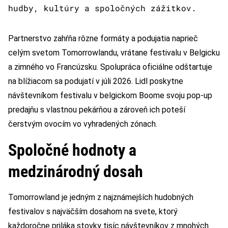
hudby, kultúry a spoločných zážitkov.
Partnerstvo zahŕňa rôzne formáty a podujatia naprieč
celým svetom Tomorrowlandu, vrátane festivalu v Belgicku
a zimného vo Francúzsku. Spolupráca oficiálne odštartuje
na blížiacom sa podujatí v júli 2026. Lidl poskytne
návštevníkom festivalu v belgickom Boome svoju pop-up
predajňu s vlastnou pekárňou a zároveň ich poteší
čerstvým ovocím vo vyhradených zónach.
Spoločné hodnoty a
medzinárodný dosah
Tomorrowland je jedným z najznámejších hudobných
festivalov s najväčším dosahom na svete, ktorý
každoročne priláka stovky tisíc návštevníkov z mnohých