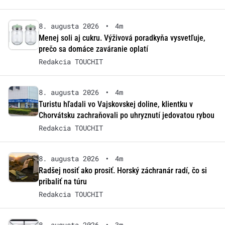
8. augusta 2026
•
4m
Menej soli aj cukru. Výživová poradkyňa vysvetľuje,
prečo sa domáce zaváranie oplatí
Redakcia TOUCHIT
8. augusta 2026
•
4m
Turistu hľadali vo Vajskovskej doline, klientku v
Chorvátsku zachraňovali po uhryznutí jedovatou rybou
Redakcia TOUCHIT
8. augusta 2026
•
4m
Radšej nosiť ako prosiť. Horský záchranár radí, čo si
pribaliť na túru
Redakcia TOUCHIT
8. augusta 2026
•
3m