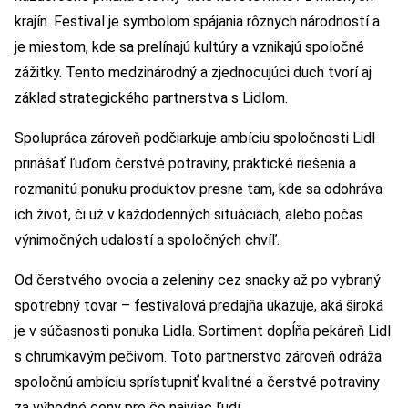
krajín. Festival je symbolom spájania rôznych národností a
je miestom, kde sa prelínajú kultúry a vznikajú spoločné
zážitky. Tento medzinárodný a zjednocujúci duch tvorí aj
základ strategického partnerstva s Lidlom.
Spolupráca zároveň podčiarkuje ambíciu spoločnosti Lidl
prinášať ľuďom čerstvé potraviny, praktické riešenia a
rozmanitú ponuku produktov presne tam, kde sa odohráva
ich život, či už v každodenných situáciách, alebo počas
výnimočných udalostí a spoločných chvíľ.
Od čerstvého ovocia a zeleniny cez snacky až po vybraný
spotrebný tovar – festivalová predajňa ukazuje, aká široká
je v súčasnosti ponuka Lidla. Sortiment dopĺňa pekáreň Lidl
s chrumkavým pečivom. Toto partnerstvo zároveň odráža
spoločnú ambíciu sprístupniť kvalitné a čerstvé potraviny
za výhodné ceny pre čo najviac ľudí.