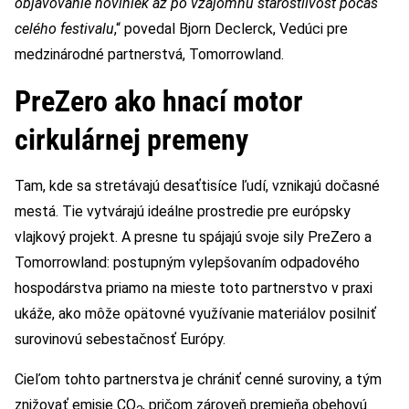
objavovanie noviniek až po vzájomnú starostlivosť počas
celého festivalu
,“ povedal Bjorn Declerck, Vedúci pre
medzinárodné partnerstvá, Tomorrowland.
PreZero ako hnací motor
cirkulárnej premeny
Tam, kde sa stretávajú desaťtisíce ľudí, vznikajú dočasné
mestá. Tie vytvárajú ideálne prostredie pre európsky
vlajkový projekt. A presne tu spájajú svoje sily PreZero a
Tomorrowland: postupným vylepšovaním odpadového
hospodárstva priamo na mieste toto partnerstvo v praxi
ukáže, ako môže opätovné využívanie materiálov posilniť
surovinovú sebestačnosť Európy.
Cieľom tohto partnerstva je chrániť cenné suroviny, a tým
znižovať emisie CO
, pričom zároveň premieňa obehovú