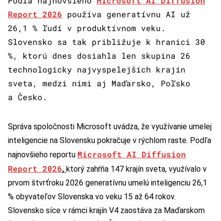
Podľa najnovšieho
Microsoft AI Diffusion
Report 2026
používa generatívnu AI už
26,1 % ľudí v produktívnom veku.
Slovensko sa tak približuje k hranici 30
%, ktorú dnes dosiahla len skupina 26
technologicky najvyspelejších krajín
sveta, medzi nimi aj Maďarsko, Poľsko
a Česko.
Správa spoločnosti Microsoft uvádza, že využívanie umelej
inteligencie na Slovensku pokračuje v rýchlom raste. Podľa
Microsoft AI Diffusion
najnovšieho reportu
Report 2026
,
ktorý zahŕňa 147 krajín sveta, využívalo v
prvom štvrťroku 2026 generatívnu umelú inteligenciu 26,1
% obyvateľov Slovenska vo veku 15 až 64 rokov.
Slovensko síce v rámci krajín V4 zaostáva za Maďarskom