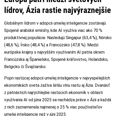
lídrov, Ázia rastie najvýraznejšie
Globálnym lídrom v adopcii umelej inteligencie zostávajú
Spojené arabské emiráty, kde AI využíva viac ako 70 %
produktívnej populácie. Nasledujú Singapur (63,4 %), Nórsko
(48,6 %), Írsko (48,4 %) a Francúzsko (47,8 %). Medzi
európske krajiny s najvyšším využívaním AI patria okrem
Francúzska aj Španielsko, Spojené kráľovstvo, Holandsko,
Belgicko či Švajčiarsko.
Popri rastúcej adopcii umelej inteligencie v najvyspelejších
ekonomikách sveta zažíva širšiu vlnu rastu aj Ázia. Dvanásť
z pätnástich najrýchlejšie rastúcich ekonomík v oblasti
využívania AI od júna 2025 sa nachádza práve v Ázii a každá
z nich zaznamenala najmenej o 25 % viac používateľov
umelej inteligencie než v júni 2025.