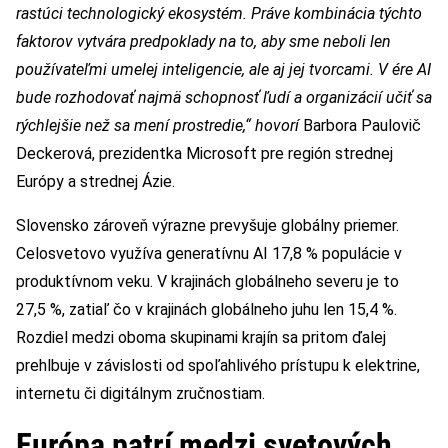
rastúci technologický ekosystém. Práve kombinácia týchto
faktorov vytvára predpoklady na to, aby sme neboli len
používateľmi umelej inteligencie, ale aj jej tvorcami. V ére AI
bude rozhodovať najmä schopnosť ľudí a organizácií učiť sa
rýchlejšie než sa mení prostredie,“ hovorí
Barbora Paulovič
Deckerová, prezidentka Microsoft pre región strednej
Európy a strednej Ázie.
Slovensko zároveň výrazne prevyšuje globálny priemer.
Celosvetovo využíva generatívnu AI 17,8 % populácie v
produktívnom veku. V krajinách globálneho severu je to
27,5 %, zatiaľ čo v krajinách globálneho juhu len 15,4 %.
Rozdiel medzi oboma skupinami krajín sa pritom ďalej
prehlbuje v závislosti od spoľahlivého prístupu k elektrine,
internetu či digitálnym zručnostiam.
Európa patrí medzi svetových