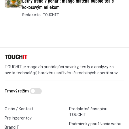
Letný trend v pohári: mango matcha bubble tea s
kokosovým mliekom
Redakcia TOUCHIT
TOUCHIT je magazín prinášajúci novinky, testy a analýzy zo
sveta technológií, hardvéru, softvéru či mobilných operátorov.
Tmavý režim
O nás / Kontakt
Predplatné časopisu
TOUCHIT
Pre inzerentov
Podmienky používania webu
BrandIT