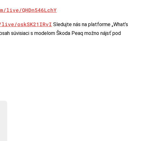
m/live/QHDn546LchY
/live/oskSK21IRvI
Sledujte nás na platforme „What’s
 obsah súvisiaci s modelom Škoda Peaq možno nájsť pod