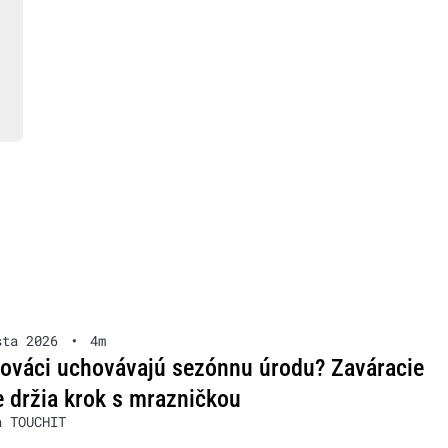
sta 2026
•
4m
lováci uchovávajú sezónnu úrodu? Zaváracie
 držia krok s mrazničkou
a TOUCHIT