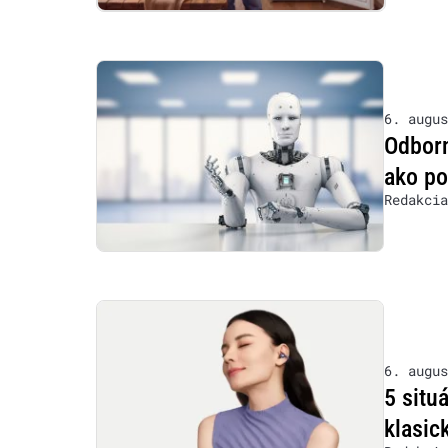
6. augus
Odborn
ako po
Redakcia
6. augus
5 situ
klasic