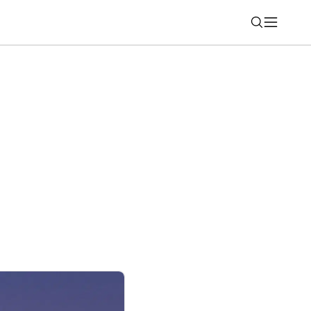
Nájsť
il Bratislavu. Výstava mení pohľad na
ra!