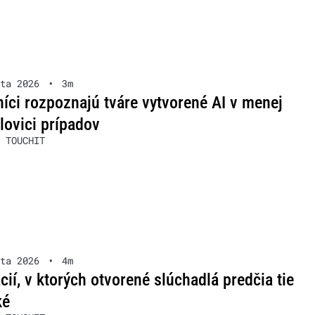
ta 2026
•
3m
íci rozpoznajú tváre vytvorené AI v menej
lovici prípadov
 TOUCHIT
ta 2026
•
4m
ácií, v ktorých otvorené slúchadlá predčia tie
ké