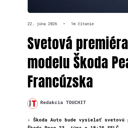
22. júna 2026
•
1m čítanie
Svetová premiéra
modelu Škoda Pea
Francúzska
Redakcia TOUCHIT
› Škoda Auto bude vysielať svetovú 
Škoda Peaq 23. júna o 18:25 SELČ