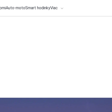
omi
Auto-moto
Smart hodinky
Viac
HLO BY VÁS ZAUJÍMAŤ
lačové správy
5. augusta 2026
•
5m
Van Gogh si podman
ADÁVANIA
umenie aj jeho auto
Zadajte frázu pre vyhľadanie
Redakcia TOUCHIT