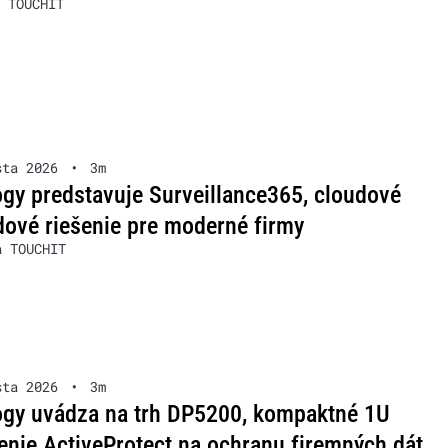
 TOUCHIT
sta 2026
•
3m
gy predstavuje Surveillance365, cloudové
ové riešenie pre moderné firmy
a TOUCHIT
sta 2026
•
3m
ogy uvádza na trh DP5200, kompaktné 1U
enie ActiveProtect na ochranu firemných dát