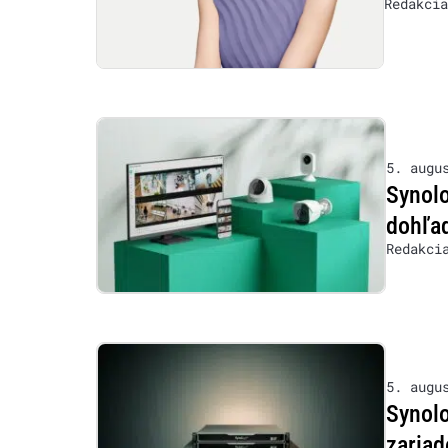
Redakcia
5. augu
Synolo
dohľad
Redakci
5. augu
Synol
zariad