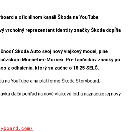
board a oficiálnom kanáli Škoda na YouTube
vý vrcholný reprezentant identity značky Škoda dopĺňa
očnosť Škoda Auto svoj nový vlajkový model, plne
ancúzskom Monnetier-Mornex. Pre fanúšikov značky po
s z odhalenia, ktorý sa začne o 18:25 SELČ.
oda na YouTube a na platforme Škoda Storyboard.
vka ďalší pohľad na novú vlajkovú loď a naznačuje jej nový
ryboard.com/