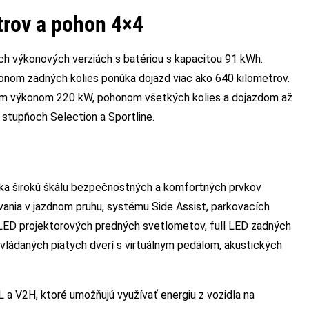
trov a pohon 4×4
h výkonových verziách s batériou s kapacitou 91 kWh.
nom zadných kolies ponúka dojazd viac ako 640 kilometrov.
ým výkonom 220 kW, pohonom všetkých kolies a dojazdom až
stupňoch Selection a Sportline.
ka širokú škálu bezpečnostných a komfortných prvkov
ania v jazdnom pruhu, systému Side Assist, parkovacích
l LED projektorových predných svetlometov, full LED zadných
 ovládaných piatych dverí s virtuálnym pedálom, akustických
L a V2H, ktoré umožňujú využívať energiu z vozidla na