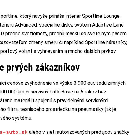
rtline, ktorý navyše prináša interiér Sportline Lounge,
teriéru Advanced, špeciálne disky, systém Adaptive Lane
ED predné svetlomety, prednú masku so svetelným pásom
kazovateľom zmeny smeru či napríklad Sportline nárazníky,
 športový volant s vyhrievaním a mnoho ďalších prvkov.
re prvých zákazníkov
níci cenové zvýhodnenie vo výške 3 900 eur, sadu zimných
00 000 km či servisný balík Basic na 5 rokov bez
átane materiálu spojenú s pravidelnými servisnými
o filtra, tesniaceho prostriedku na pneumatiky (ak je
ového systému.
a-auto.sk
alebo v sieti autorizovaných predajcov značky