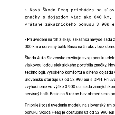
›
Nová Škoda Peaq prichádza na slov
značky s dojazdom viac ako 640 km, 
vrátane zákazníckeho bonusu 3 900 e
› P
ri uvedení na trh získajú zákazníci navyše sad
000 km a servisný balík Basic na 5 rokov bez obm
Škoda Auto Slovensko rozširuje svoju ponuku ele
vlajkovou loďou elektrického portfólia značky. No
technológií, vysokého komfortu a dlhého dojazdu
Slovensku štartuje už od 52 990 eur s DPH. Pri uv
zvýhodnenie vo výške 3 900 eur, sadu zimných kom
servisný balík Basic na 5 rokov bez obmedzenia po
Pri príležitosti uvedenia modelu na slovenský trh 
ponuku. Škoda Peaq je dostupná už od 52 990 eur