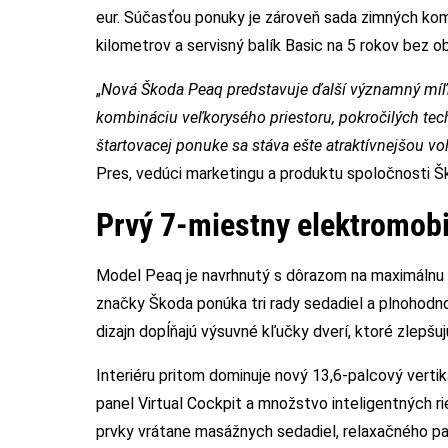
eur. Súčasťou ponuky je zároveň sada zimných ko
kilometrov a servisný balík Basic na 5 rokov bez 
„
Nová Škoda Peaq predstavuje ďalší významný míľni
kombináciu veľkorysého priestoru, pokročilých te
štartovacej ponuke sa stáva ešte atraktívnejšou vo
Pres, vedúci marketingu a produktu spoločnosti 
Prvý 7-miestny elektromob
Model Peaq je navrhnutý s dôrazom na maximálnu 
značky Škoda ponúka tri rady sedadiel a plnohodn
dizajn dopĺňajú výsuvné kľučky dverí, ktoré zlepšuj
Interiéru pritom dominuje nový 13,6-palcový vertiká
panel Virtual Cockpit a množstvo inteligentných ri
prvky vrátane masážnych sedadiel, relaxačného p