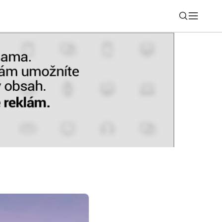
Nájsť
y Mercedes-Benz si odteraz možno
ch atraktívnych variantoch