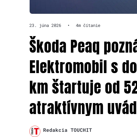
23. júna 2026
•
4m čítanie
Škoda Peaq pozná
Elektromobil s d
km štartuje od 52
atraktívnym uvá
Redakcia TOUCHIT