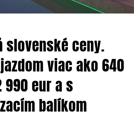
 slovenské ceny.
ojazdom viac ako 640
 990 eur a s
dzacím balíkom