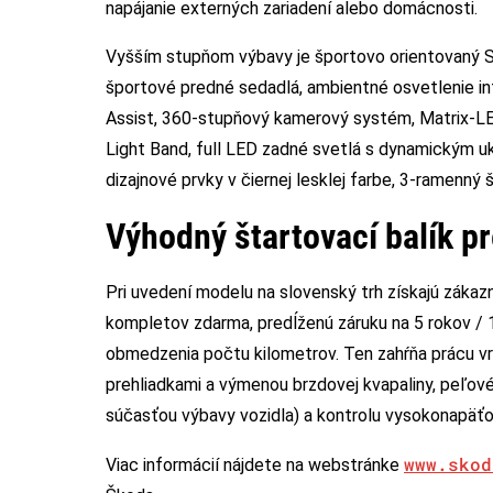
napájanie externých zariadení alebo domácnosti.
Vyšším stupňom výbavy je športovo orientovaný Spo
športové predné sedadlá, ambientné osvetlenie in
Assist, 360-stupňový kamerový systém, Matrix-L
Light Band, full LED zadné svetlá s dynamickým u
dizajnové prvky v čiernej lesklej farbe, 3-ramenný
Výhodný štartovací balík p
Pri uvedení modelu na slovenský trh získajú zákaz
kompletov zdarma, predĺženú záruku na 5 rokov / 1
obmedzenia počtu kilometrov. Ten zahŕňa prácu vr
prehliadkami a výmenou brzdovej kvapaliny, peľovéh
súčasťou výbavy vozidla) a kontrolu vysokonapäť
www.skod
Viac informácií nájdete na webstránke