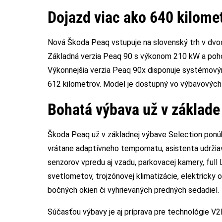
Dojazd viac ako 640 kilome
Nová Škoda Peaq vstupuje na slovenský trh v dvoc
Základná verzia Peaq 90 s výkonom 210 kW a poho
Výkonnejšia verzia Peaq 90x disponuje systémov
612 kilometrov. Model je dostupný vo výbavových 
Bohatá výbava už v základe
Škoda Peaq už v základnej výbave Selection ponú
vrátane adaptívneho tempomatu, asistenta udržiav
senzorov vpredu aj vzadu, parkovacej kamery, ful
svetlometov, trojzónovej klimatizácie, elektricky
bočných okien či vyhrievaných predných sedadiel.
Súčasťou výbavy je aj príprava pre technológie V2