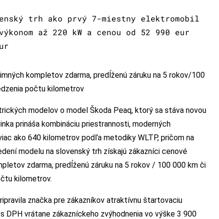
enský trh ako prvý 7-miestny elektromobil
výkonom až 220 kW a cenou od 52 990 eur
ur
u zimných kompletov zdarma, predĺženú záruku na 5 rokov/100
edzenia počtu kilometrov
ktrických modelov o model Škoda Peaq, ktorý sa stáva novou
vinka prináša kombináciu priestrannosti, moderných
 viac ako 640 kilometrov podľa metodiky WLTP, pričom na
edení modelu na slovenský trh získajú zákazníci cenové
pletov zdarma, predĺženú záruku na 5 rokov / 100 000 km či
čtu kilometrov.
pripravila značka pre zákazníkov atraktívnu štartovaciu
 s DPH vrátane zákazníckeho zvýhodnenia vo výške 3 900