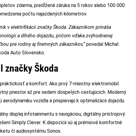
mpletov zdarma, predĺžená záruka na 5 rokov alebo 100 000
obmedzenia počtu najazdených kilometrov.
k v elektrifikácii značky Škoda. Zákazníkom prináša
chnológií a dlhého dojazdu, pričom vďaka zvýhodnenej
ľbou pre rodiny aj firemných zákazníkov,
“ povedal Michal
Škoda Auto Slovensko.
il značky Škoda
praktickosť a komfort. Ako prvý 7-miestny elektromobil
otný priestor až pre sedem dospelých cestujúcich. Moderný
ú aerodynamiku vozidla a prispievajú k optimalizácii dojazdu.
lny displej infotainmentu s navigáciou, digitálny prístrojový
ešení Simply Clever. K dispozícii sú aj prémiové komfortné
aketu či audiosystému Sonos.