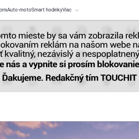
omi
Auto-moto
Smart hodinky
Viac
HLO BY VÁS ZAUJÍMAŤ
lačové správy
4. augusta 2026
•
4m
ADÁVANIA
Novú VLE od značk
objednať aj v ďalší
Zadajte frázu pre vyhľadanie
Redakcia TOUCHIT