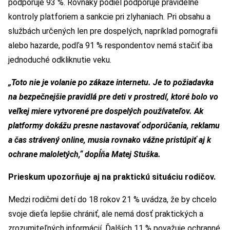
podporuje 93 %. Rovnaký podiel podporuje pravidelné
kontroly platforiem a sankcie pri zlyhaniach. Pri obsahu a
službách určených len pre dospelých, napríklad pornografii
alebo hazarde, podľa 91 % respondentov nemá stačiť iba
jednoduché odkliknutie veku.
„Toto nie je volanie po zákaze internetu. Je to požiadavka
na bezpečnejšie pravidlá pre deti v prostredí, ktoré bolo vo
veľkej miere vytvorené pre dospelých používateľov. Ak
platformy dokážu presne nastavovať odporúčania, reklamu
a čas strávený online, musia rovnako vážne pristúpiť aj k
ochrane maloletých,“ dopĺňa Matej Stuška.
Prieskum upozorňuje aj na praktickú situáciu rodičov.
Medzi rodičmi detí do 18 rokov 21 % uvádza, že by chcelo
svoje dieťa lepšie chrániť, ale nemá dosť praktických a
zrozumiteľných informácií. Ďalších 11 % považuje ochranné