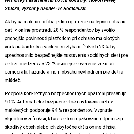
technicky nastavené mimo ich kontroly,“ hovorí Matej
Stuška, výkonný riaditeľ OZ Rodičia.sk.
Ak by sa malo urobiť iba jedno opatrenie na lepšiu ochranu
detí v online prostredí, 28 % respondentov by zvolilo
prísnejšie povinnosti platforiem pri ochrane maloletých
vrátane kontroly a sankcií pri zlyhaní. Ďalších 23 % by
uprednostnilo bezpečnejšie nastavenia sociálnych sietí pre
deti a tínedžerov a 23 % účinnejšie overenie veku pri
pornografii, hazarde a inom obsahu nevhodnom pre deti a
mládež.
Podpora konkrétnych bezpečnostných opatrení presahuje
90 %. Automatické bezpečnostné nastavenia účtov
maloletých podporuje 94 % respondentov. Vypnutie
algoritmov a funkcií, ktoré deťom opakovane odporúčajú
škodlivý obsah alebo ich zbytočne držia online dlhšie,