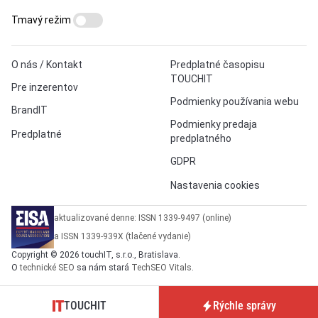
Tmavý režim
O nás / Kontakt
Predplatné časopisu
TOUCHIT
Pre inzerentov
Podmienky používania webu
BrandIT
Podmienky predaja
Predplatné
predplatného
GDPR
Nastavenia cookies
aktualizované denne: ISSN 1339-9497 (online)
a ISSN 1339-939X (tlačené vydanie)
Copyright © 2026 touchIT, s.r.o., Bratislava.
O
technické SEO
sa nám stará
TechSEO Vitals
.
TOUCHIT
Rýchle správy