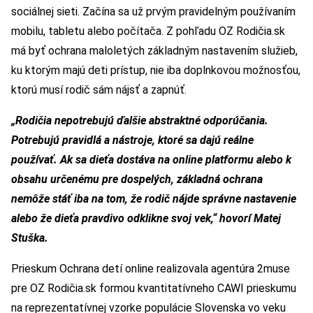
sociálnej sieti. Začína sa už prvým pravidelným používaním
mobilu, tabletu alebo počítača. Z pohľadu OZ Rodičia.sk
má byť ochrana maloletých základným nastavením služieb,
ku ktorým majú deti prístup, nie iba doplnkovou možnosťou,
ktorú musí rodič sám nájsť a zapnúť.
„Rodičia nepotrebujú ďalšie abstraktné odporúčania.
Potrebujú pravidlá a nástroje, ktoré sa dajú reálne
používať. Ak sa dieťa dostáva na online platformu alebo k
obsahu určenému pre dospelých, základná ochrana
nemôže stáť iba na tom, že rodič nájde správne nastavenie
alebo že dieťa pravdivo odklikne svoj vek,“ hovorí Matej
Stuška.
Prieskum Ochrana detí online realizovala agentúra 2muse
pre OZ Rodičia.sk formou kvantitatívneho CAWI prieskumu
na reprezentatívnej vzorke populácie Slovenska vo veku