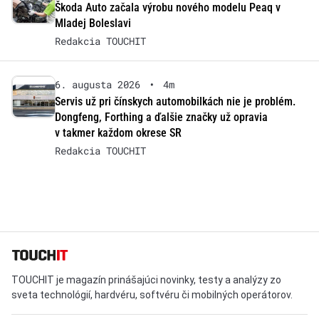
Škoda Auto začala výrobu nového modelu Peaq v
Mladej Boleslavi
Redakcia TOUCHIT
6. augusta 2026
•
4m
Servis už pri čínskych automobilkách nie je problém.
Dongfeng, Forthing a ďalšie značky už opravia
v takmer každom okrese SR
Redakcia TOUCHIT
TOUCHIT je magazín prinášajúci novinky, testy a analýzy zo
sveta technológií, hardvéru, softvéru či mobilných operátorov.