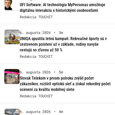
GFI Software: AI technológia MyPersonas umožňuje
digitálnu interakciu s historickými osobnosťami
Redakcia TOUCHIT
6. augusta 2026
•
3m
UNIQA spustila letnú kampaň: Rekreačné športy sú v
cestovnom poistení už v základe, rodiny navyše
cestujú so zľavou až 50 %
Redakcia TOUCHIT
6. augusta 2026
•
5m
Slovak Telekom v prvom polroku zvýšil počet
zákazníkov, rozšíril optickú sieť a získal rekordný počet
ocenení za kvalitu mobilnej siete
Redakcia TOUCHIT
6. augusta 2026
•
4m