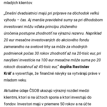
mladých klientov.
„Dnešní dvadsiatnici majú pri príprave na dôchodok veľkú
výhodu – čas. Aj menšie pravidelné sumy sa pri dlhodobom
investovaní môžu vďaka princípu zloženého
úročenia postupne zhodnotiť na výraznú rezervu. Napríklad
20 eur mesačne investovaných do akciového fondu
zameraného na svetové trhy sa môže za vhodných
podmienok počas 30 rokov zhodnotiť až na 20-tisíc eur, pri
navýšení investície na 100 eur mesačne môže suma po 20
rokoch dosiahnuť až 45-tisíc eur,“
dopĺňa Rastislav
Kráľ
a vysvetľuje, že finančné návyky sa vytvárajú práve v
mladom veku.
Aktuálne údaje ČSOB ukazujú výrazný rozdiel medzi
klientmi, ktorí si na účtoch sporia a ktorí investujú do
fondov. Investori majú v priemere 50 rokov a na účte