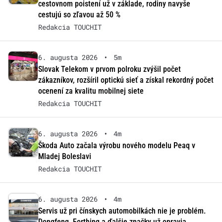
cestovnom poistení už v základe, rodiny navyše
cestujú so zľavou až 50 %
Redakcia TOUCHIT
6. augusta 2026
•
5m
Slovak Telekom v prvom polroku zvýšil počet
zákazníkov, rozšíril optickú sieť a získal rekordný počet
ocenení za kvalitu mobilnej siete
Redakcia TOUCHIT
6. augusta 2026
•
4m
Škoda Auto začala výrobu nového modelu Peaq v
Mladej Boleslavi
Redakcia TOUCHIT
6. augusta 2026
•
4m
Servis už pri čínskych automobilkách nie je problém.
Dongfeng, Forthing a ďalšie značky už opravia