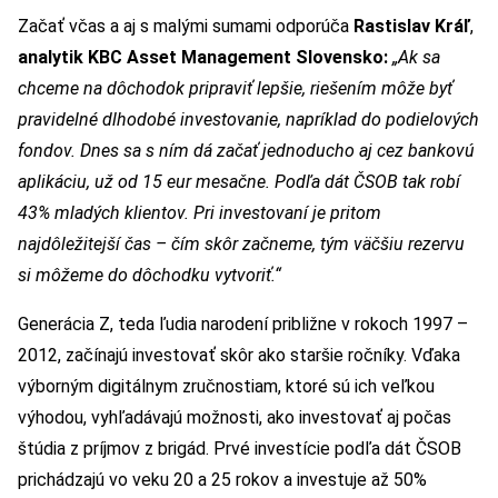
Začať včas a aj s malými sumami odporúča
Rastislav Kráľ
,
analytik
KBC Asset Management Slovensko:
„Ak sa
chceme na dôchodok pripraviť lepšie, riešením môže byť
pravidelné dlhodobé investovanie, napríklad do podielových
fondov. Dnes sa s ním dá začať jednoducho aj cez bankovú
aplikáciu, už od 15 eur mesačne. Podľa dát ČSOB tak robí
43% mladých klientov. Pri investovaní je pritom
najdôležitejší čas – čím skôr začneme, tým väčšiu rezervu
si môžeme do dôchodku vytvoriť.“
Generácia Z, teda ľudia narodení približne v rokoch 1997 –
2012, začínajú investovať skôr ako staršie ročníky. Vďaka
výborným digitálnym zručnostiam, ktoré sú ich veľkou
výhodou, vyhľadávajú možnosti, ako investovať aj počas
štúdia z príjmov z brigád. Prvé investície podľa dát ČSOB
prichádzajú vo veku 20 a 25 rokov a investuje až 50%