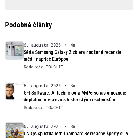
Podobné články
6. augusta 2026
•
4m
Séria Samsung Galaxy Z zbiera nadšené recenzie
médií naprieč Európou
Redakcia TOUCHIT
6. augusta 2026
•
3m
GFI Software: AI technológia MyPersonas umožňuje
digitálnu interakciu s historickými osobnosťami
Redakcia TOUCHIT
6. augusta 2026
•
3m
UNIQA spustila letnú kampaň: Rekreačné športy sú v