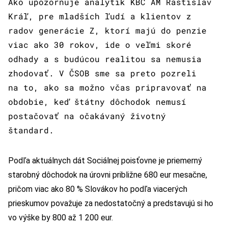
Ako upozorňuje analytik KBC AM Rastislav
Kráľ, pre mladších ľudí a klientov z
radov generácie Z, ktorí majú do penzie
viac ako 30 rokov, ide o veľmi skoré
odhady a s budúcou realitou sa nemusia
zhodovať. V ČSOB sme sa preto pozreli
na to, ako sa možno včas pripravovať na
obdobie, keď štátny dôchodok nemusí
postačovať na očakávaný životný
štandard.
Podľa aktuálnych dát Sociálnej poisťovne je priemerný
starobný dôchodok na úrovni približne 680 eur mesačne,
pričom viac ako 80 % Slovákov ho podľa viacerých
prieskumov považuje za nedostatočný a predstavujú si ho
vo výške by 800 až 1 200 eur.