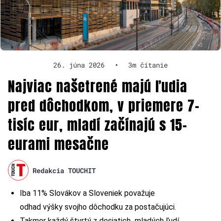
26. júna 2026
•
3m čítanie
Najviac našetrené majú ľudia
pred dôchodkom, v priemere 7-
tisíc eur, mladí začínajú s 15-
eurami mesačne
Redakcia TOUCHIT
Iba 11% Slovákov a Sloveniek považuje
odhad výšky svojho dôchodku za postačujúci.
Takmer každý štvrtý z desiatich mladých ľudí