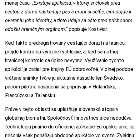
menej času.
„Existuje aplikácia, v ktorej si človek pred
cestou z domu naskenuje pas a urobí si selfie, čím dôjde k
overeniu jeho identity, a tieto údaje sa ešte pred príchodom
odošlú hraničným orgánom,“
popisuje Kostiviar.
Keď takto predregistrovaný cestujúci dorazí na hranicu,
prejde kontrolou výrazne rýchlejšie, aj keď samotnej
hraničnej kontrole sa úplne nevyhne. Využívanie týchto
aplikácií je zatiaľ pre krajiny EÚ dobrovoľné. V plnej podobe
vrátane snímky tváre ju aktuálne nasadilo len Švédsko,
pričom pilotné nasadenia sa pripravujú v Holandsku,
Francúzsku a Taliansku.
Práve v tejto oblasti sa uplatňuje slovenská stopa v
globálnej biometrii. Spoločnosť Innovatrics síce nedodáva
technológiu priamo do oficiálnej aplikácie Európskej únie, jej
riešenia však poháňajú obdobné aplikácie vo svete. Zvládnu