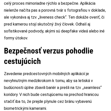
celý proces mimoriadne rýchlo a bezpečne. Aplikácia
nielenže načíta pas a porovná tvár s fotografiou v doklade,
ale vykonáva aj tzv. „liveness check“. Ten dokáže overiť, či
pred kamerou stojí skutočný živý človek. Odhalí aj
sofistikované podvody, akými sú deepfake videá alebo iné
formy útokov.
Bezpečnosť verzus pohodlie
cestujúcich
Zavedenie predcestovných mobilných aplikácií je
nevyhnutným medzikrokom k tomu, aby sa letiská v
budúcnosti úplne zbavili bariér a prešli na tzv. „seamless“
koridory. V nich bude cestujúcemu na prechod hranicou
stačiť iba to, že prejde plynule cez bránu vybavenú
biometrickými kamerami.