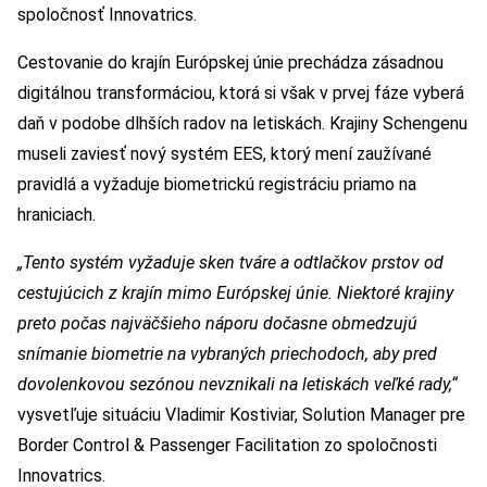
spoločnosť Innovatrics.
Cestovanie do krajín Európskej únie prechádza zásadnou
digitálnou transformáciou, ktorá si však v prvej fáze vyberá
daň v podobe dlhších radov na letiskách. Krajiny Schengenu
museli zaviesť nový systém EES, ktorý mení zaužívané
pravidlá a vyžaduje biometrickú registráciu priamo na
hraniciach.
„Tento systém vyžaduje sken tváre a odtlačkov prstov od
cestujúcich z krajín mimo Európskej únie. Niektoré krajiny
preto počas najväčšieho náporu dočasne obmedzujú
snímanie biometrie na vybraných priechodoch, aby pred
dovolenkovou sezónou nevznikali na letiskách veľké rady,“
vysvetľuje situáciu Vladimir Kostiviar, Solution Manager pre
Border Control & Passenger Facilitation zo spoločnosti
Innovatrics.