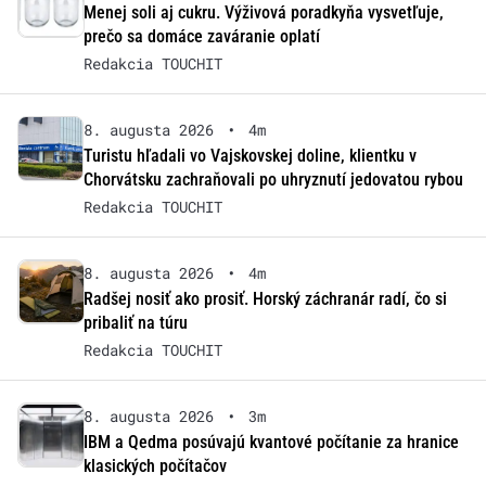
Menej soli aj cukru. Výživová poradkyňa vysvetľuje,
prečo sa domáce zaváranie oplatí
Redakcia TOUCHIT
8. augusta 2026
•
4m
Turistu hľadali vo Vajskovskej doline, klientku v
Chorvátsku zachraňovali po uhryznutí jedovatou rybou
Redakcia TOUCHIT
8. augusta 2026
•
4m
Radšej nosiť ako prosiť. Horský záchranár radí, čo si
pribaliť na túru
Redakcia TOUCHIT
8. augusta 2026
•
3m
IBM a Qedma posúvajú kvantové počítanie za hranice
klasických počítačov