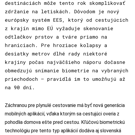
destináciách môže tento rok skomplikovať
zdržanie na letiskách. Dôvodom je nový
európsky systém EES, ktorý od cestujúcich
z krajín mimo EÚ vyžaduje skenovanie
odtlačkov prstov a tváre priamo na
hraniciach. Pre hroziace kolapsy a
desiatky metrov dlhé rady niektoré
krajiny počas najväčšieho náporu dočasne
obmedzujú snímanie biometrie na vybraných
priechodoch – pravidlá im to umožňujú až
na 90 dní.
Záchranou pre plynulé cestovanie má byť nová generácia
mobilných aplikácií, vďaka ktorým sa cestujúci overia z
pohodlia domova ešte pred cestou. Kľúčovú biometrickú
technológiu pre tento typ aplikácií dodáva aj slovenská