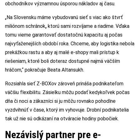
obchodníkov významnou úsporou nákladov aj času.
„Na Slovensku máme vybudovanú sieť s viac ako štvrť
miliónom schránok
,
ktorú sami rozvíjame a riadime. Vďaka
tomu vieme garantovať dostatočnú kapacitu aj počas
najvyťaženejších období roka. Chceme, aby logistika nebola
prekážkou rastu a aby aj malé e-shopy mali prístup k
riešeniam, ktoré boli doteraz dostupné najmä väčším
hráčom,“ pokračuje Beata Altansukh.
Rozsiahla sieť Z-BOXov zároveň prináša podnikateľom
väčšiu flexibilitu. Zásielku môžu podať kedykoľvek počas
dňa či noci a zákazníci si ju môžu rovnako pohodlne
vyzdvihnúť v čase, ktorý im vyhovuje. Drobní podnikatelia
tak už nie sú odkázaní na otváracie hodiny pobočiek.
Nezávislý partner pre e-