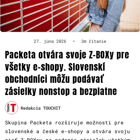
27. júna 2026
•
3m čítanie
Packeta otvára svoje Z-BOXy pre
všetky e-shopy. Slovenskí
obchodníci môžu podávať
zásielky nonstop a bezplatne
Redakcia TOUCHIT
Skupina Packeta rozširuje možnosti pre
slovenské a české e-shopy a otvára svoju
sieť Z-BOXov na podanie zásielok všetkým