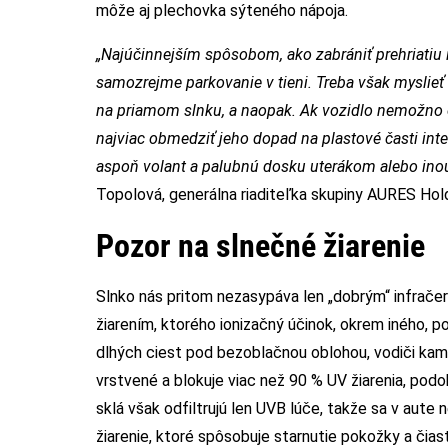
môže aj plechovka sýteného nápoja.
„Najúčinnejším spôsobom, ako zabrániť prehriatiu 
samozrejme parkovanie v tieni. Treba však myslieť n
na priamom slnku, a naopak. Ak vozidlo nemožno o
najviac obmedziť jeho dopad na plastové časti inte
aspoň volant a palubnú dosku uterákom alebo inou
Topolová, generálna riaditeľka skupiny AURES Ho
Pozor na slnečné žiarenie
Slnko nás pritom nezasypáva len „dobrým“ infračer
žiarením, ktorého ionizačný účinok, okrem iného, 
dlhých ciest pod bezoblačnou oblohou, vodiči kam
vrstvené a blokuje viac než 90 % UV žiarenia, p
sklá však odfiltrujú len UVB lúče, takže sa v aute n
žiarenie, ktoré spôsobuje starnutie pokožky a čias