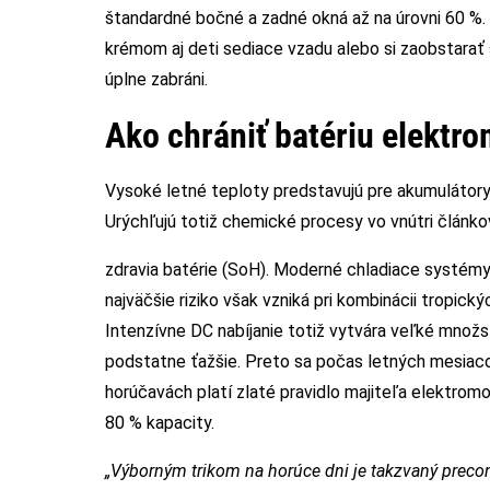
štandardné bočné a zadné okná až na úrovni 60 %.
krémom aj deti sediace vzadu alebo si zaobstarať š
úplne zabráni.
Ako chrániť batériu elektr
Vysoké letné teploty predstavujú pre akumulátory
Urýchľujú totiž chemické procesy vo vnútri článkov
zdravia batérie (SoH). Moderné chladiace systémy
najväčšie riziko však vzniká pri kombinácii tropic
Intenzívne DC nabíjanie totiž vytvára veľké množ
podstatne ťažšie. Preto sa počas letných mesiaco
horúčavách platí zlaté pravidlo majiteľa elektromo
80 % kapacity.
„Výborným trikom na horúce dni je takzvaný precond