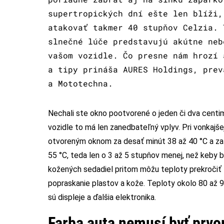
supertropických dní ešte len blíži,
atakovať takmer 40 stupňov Celzia. 
slnečné lúče predstavujú akútne neb
vašom vozidle. Čo presne nám hrozí 
a tipy prináša AURES Holdings, prev
a Mototechna.
Nechali ste okno pootvorené o jeden či dva centi
vozidle to má len zanedbateľný vplyv. Pri vonkajšej
otvoreným oknom za desať minút 38 až 40 °C a za p
55 °C, teda len o 3 až 5 stupňov menej, než keby 
kožených sedadiel pritom môžu teploty prekročiť 
popraskanie plastov a kože. Teploty okolo 80 až 9
sú displeje a ďalšia elektronika.
Farba auta nemusí byť prvo