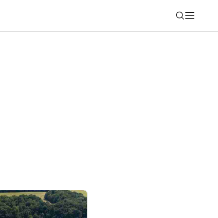
Nájsť
ichádza vo vrcholnej luxusnej výbave
nk