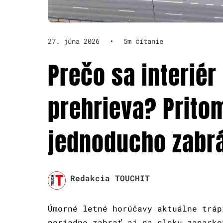
27. júna 2026
•
5m čítanie
Prečo sa interiér
prehrieva? Prito
jednoducho zabrá
Redakcia TOUCHIT
Úmorné letné horúčavy aktuálne tráp
poriadne zabrať aj na slnku zaparko