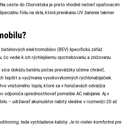
 Na ceste do Chorvátska je preto vhodné natrieť opaľovacím
peciálnu fóliu na sklá, ktorá prenikaniu UV žiarenia takmer
omobilu?
 batériových elektromobilov (BEV) špecifickú záťaž.
, čo vedie k ich rýchlejšiemu opotrebovaniu a znižovaniu
 síce dokážu batériu počas prevádzky účinne chrániť,
kých teplôt a využívania vysokovýkonných rýchlonabíjačiek.
stvo vnútorného tepla, ktoré sa v horúčavách odvádza
v odporúča uprednostňovať pomalšie AC nabíjanie. Aj v
bilu – udržiavať akumulátor nabitý ideálne v rozmedzí 20 až
itioning, teda vychladenie kabíny. Je to nielen komfortné pre