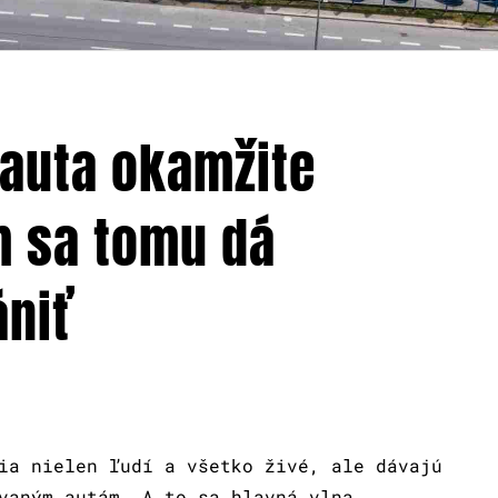
 auta okamžite
m sa tomu dá
niť
ia nielen ľudí a všetko živé, ale dávajú
vaným autám. A to sa hlavná vlna