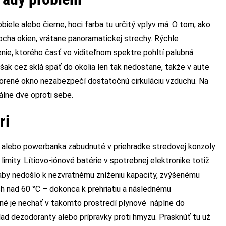
iele alebo čierne, hoci farba tu určitý vplyv má. O tom, ako
plocha okien, vrátane panoramatickej strechy. Rýchle
renie, ktorého časť vo viditeľnom spektre pohltí palubná
šak cez sklá späť do okolia len tak nedostane, takže v aute
vorené okno nezabezpečí dostatočnú cirkuláciu vzduchu. Na
álne dve oproti sebe.
iéri
n alebo powerbanka zabudnuté v priehradke stredovej konzoly
limity. Lítiovo-iónové batérie v spotrebnej elektronike totiž
aby nedošlo k nezvratnému zníženiu kapacity, zvýšenému
ách nad 60 °C – dokonca k prehriatiu a následnému
é je nechať v takomto prostredí plynové náplne do
lad dezodoranty alebo prípravky proti hmyzu. Prasknúť tu už