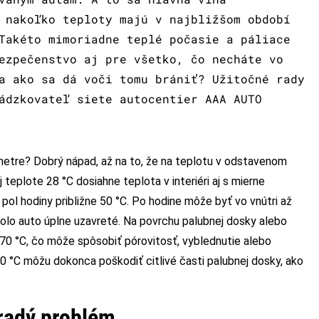
 nakoľko teploty majú v najbližšom období
Takéto mimoriadne teplé počasie a páliace
ezpečenstvo aj pre všetko, čo necháte vo
a ako sa dá voči tomu brániť? Užitočné rady
ádzkovateľ siete autocentier AAA AUTO
metre? Dobrý nápad, až na to, že na teplotu v odstavenom
 teplote 28 °C dosiahne teplota v interiéri aj s mierne
ol hodiny približne 50 °C. Po hodine môže byť vo vnútri až
bolo auto úplne uzavreté. Na povrchu palubnej dosky alebo
70 °C, čo môže spôsobiť pórovitosť, vyblednutie alebo
0 °C môžu dokonca poškodiť citlivé časti palubnej dosky, ako
radý problém