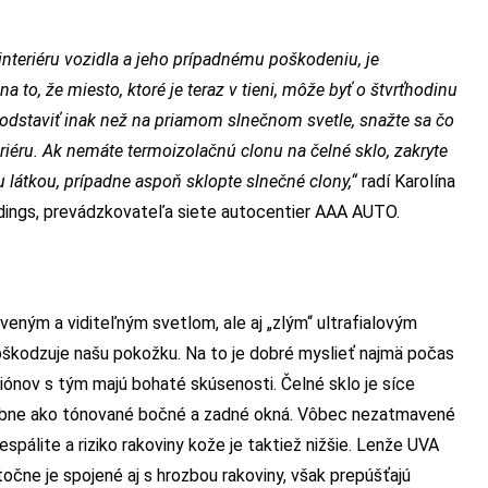
interiéru vozidla a jeho prípadnému poškodeniu, je
a to, že miesto, ktoré je teraz v tieni, môže byť o štvrťhodinu
dstaviť inak než na priamom slnečnom svetle, snažte sa čo
riéru. Ak nemáte termoizolačnú clonu na čelné sklo, zakryte
 látkou, prípadne aspoň sklopte slnečné clony,“
radí Karolína
ldings, prevádzkovateľa siete autocentier AAA AUTO.
veným a viditeľným svetlom, ale aj „zlým“ ultrafialovým
poškodzuje našu pokožku. Na to je dobré myslieť najmä počas
iónov s tým majú bohaté skúsenosti. Čelné sklo je síce
odobne ako tónované bočné a zadné okná. Vôbec nezatmavené
espálite a riziko rakoviny kože je taktiež nižšie. Lenže UVA
točne je spojené aj s hrozbou rakoviny, však prepúšťajú