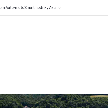
omi
Auto-moto
Smart hodinky
Viac
HLO BY VÁS ZAUJÍMAŤ
lačové správy
ADÁVANIA
5. augusta 2026
•
3m
Hyundai IONIQ 9 pr
Zadajte frázu pre vyhľadanie
Calligraphy Black I
Redakcia TOUCHIT