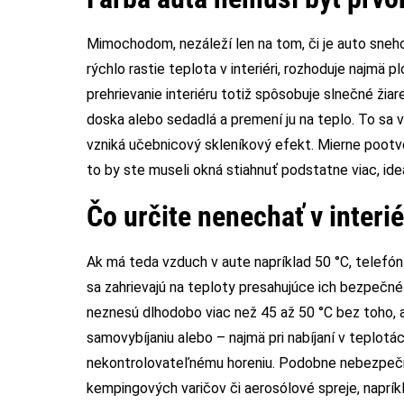
Mimochodom, nezáleží len na tom, či je auto snehob
rýchlo rastie teplota v interiéri, rozhoduje najmä 
prehrievanie interiéru totiž spôsobuje slnečné žia
doska alebo sedadlá a premení ju na teplo. To sa v
vzniká učebnicový skleníkový efekt. Mierne poot
to by ste museli okná stiahnuť podstatne viac, ide
Čo určite nenechať v inter
Ak má teda vzduch v aute napríklad 50 °C, telefó
sa zahrievajú na teploty presahujúce ich bezpečné 
neznesú dlhodobo viac než 45 až 50 °C bez toho, 
samovybíjaniu alebo – najmä pri nabíjaní v teplot
nekontrolovateľnému horeniu. Podobne nebezpečn
kempingových varičov či aerosólové spreje, naprík