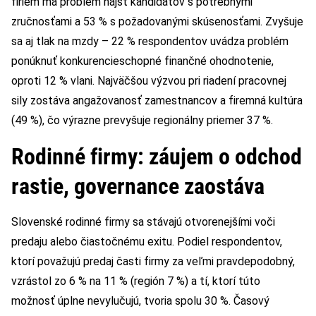
firiem má problém nájsť kandidátov s potrebnými
zručnosťami a 53 % s požadovanými skúsenosťami. Zvyšuje
sa aj tlak na mzdy – 22 % respondentov uvádza problém
ponúknuť konkurencieschopné finančné ohodnotenie,
oproti 12 % vlani. Najväčšou výzvou pri riadení pracovnej
sily zostáva angažovanosť zamestnancov a firemná kultúra
(49 %), čo výrazne prevyšuje regionálny priemer 37 %.
Rodinné firmy: záujem o odchod
rastie, governance zaostáva
Slovenské rodinné firmy sa stávajú otvorenejšími voči
predaju alebo čiastočnému exitu. Podiel respondentov,
ktorí považujú predaj časti firmy za veľmi pravdepodobný,
vzrástol zo 6 % na 11 % (región 7 %) a tí, ktorí túto
možnosť úplne nevylučujú, tvoria spolu 30 %. Časový