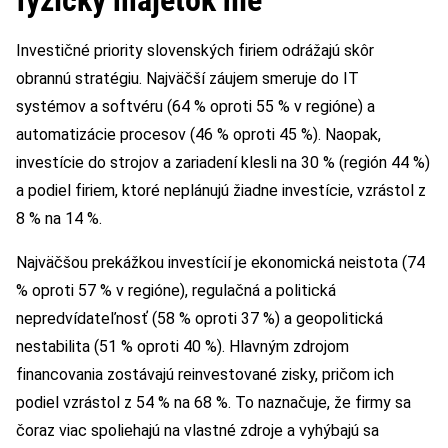
fyzický majetok nie
Investičné priority slovenských firiem odrážajú skôr
obrannú stratégiu. Najväčší záujem smeruje do IT
systémov a softvéru (64 % oproti 55 % v regióne) a
automatizácie procesov (46 % oproti 45 %). Naopak,
investície do strojov a zariadení klesli na 30 % (región 44 %)
a podiel firiem, ktoré neplánujú žiadne investície, vzrástol z
8 % na 14 %.
Najväčšou prekážkou investícií je ekonomická neistota (74
% oproti 57 % v regióne), regulačná a politická
nepredvídateľnosť (58 % oproti 37 %) a geopolitická
nestabilita (51 % oproti 40 %). Hlavným zdrojom
financovania zostávajú reinvestované zisky, pričom ich
podiel vzrástol z 54 % na 68 %. To naznačuje, že firmy sa
čoraz viac spoliehajú na vlastné zdroje a vyhýbajú sa