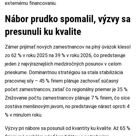
externému financovaniu.
Nábor prudko spomalil, výzvy sa
presunuli ku kvalite
Zámer prijímať nových zamestnancov na plný úväzok klesol
zo 62 % v roku 2025 na 39 % v roku 2026, čo predstavuje
jeden z najvýraznejších medziročných posunov v celom
prieskume. Dominantnou stratégiou sa stala stabilizácia
pracovnej sily – 45 % firiem plánuje zachovať súčasný
počet zamestnancov, zatiaľ čo regionálny priemer je 35 %.
Znižovanie počtu zamestnancov plánuje 7 % firiem, čo síce
zostáva menšinovým javom, no predstavuje nárast oproti 4
% v minulom roku.
Výzvy pri nábore sa posunuli od kvantity ku kvalite. Až 65 %