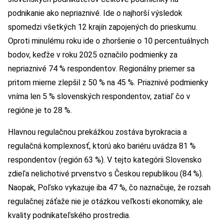
podnikanie ako nepriaznivé. Ide o najhorší výsledok
spomedzi všetkých 12 krajín zapojených do prieskumu.
Oproti minulému roku ide o zhoršenie o 10 percentuálnych
bodov, keďže v roku 2025 označilo podmienky za
nepriaznivé 74 % respondentov. Regionálny priemer sa
pritom mierne zlepšil z 50 % na 45 %. Priaznivé podmienky
vníma len 5 % slovenských respondentov, zatiaľ čo v
regióne je to 28 %.
Hlavnou regulačnou prekážkou zostáva byrokracia a
regulačná komplexnosť, ktorú ako bariéru uvádza 81 %
respondentov (región 63 %). V tejto kategórii Slovensko
zdieľa nelichotivé prvenstvo s Českou republikou (84 %).
Naopak, Poľsko vykazuje iba 47 %, čo naznačuje, že rozsah
regulačnej záťaže nie je otázkou veľkosti ekonomiky, ale
kvality podnikateľského prostredia.