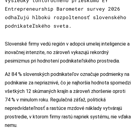
Výsledky tohtoročného prieskumu EY
Entrepreneurship Barometer survey 2026
odhaľujú hlbokú rozpoltenosť slovenského
podnikateľského sveta.
Slovenské firmy vedú región v adopcii umelej inteligencie a
inovačnej intenzite, no zároveň vykazujú rekordný
pesimizmus pri hodnotení podnikateľského prostredia.
Až 84 % slovenských podnikateľov označuje podmienky na
podnikanie za nepriaznivé, čo je najhoršia hodnota spomedzi
všetkých 12 skúmaných krajín a zároveň zhoršenie oproti
74 % v minulom roku. Regulačná záťaž, politická
nepredvídateľnosť a rastúce mzdové náklady vytvárajú
prostredie, v ktorom firmy rastú napriek systému, nie vďaka
nemu.