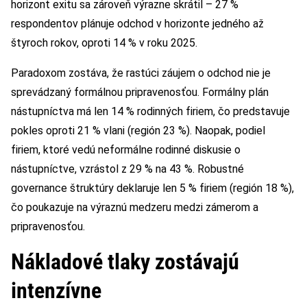
horizont exitu sa zároveň výrazne skrátil – 27 %
respondentov plánuje odchod v horizonte jedného až
štyroch rokov, oproti 14 % v roku 2025.
Paradoxom zostáva, že rastúci záujem o odchod nie je
sprevádzaný formálnou pripravenosťou. Formálny plán
nástupníctva má len 14 % rodinných firiem, čo predstavuje
pokles oproti 21 % vlani (región 23 %). Naopak, podiel
firiem, ktoré vedú neformálne rodinné diskusie o
nástupníctve, vzrástol z 29 % na 43 %. Robustné
governance štruktúry deklaruje len 5 % firiem (región 18 %),
čo poukazuje na výraznú medzeru medzi zámerom a
pripravenosťou.
Nákladové tlaky zostávajú
intenzívne