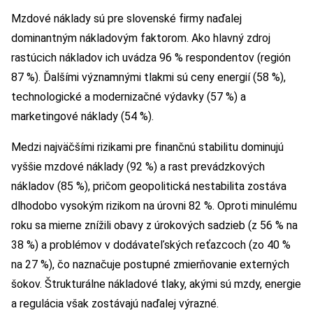
Mzdové náklady sú pre slovenské firmy naďalej
dominantným nákladovým faktorom. Ako hlavný zdroj
rastúcich nákladov ich uvádza 96 % respondentov (región
87 %). Ďalšími významnými tlakmi sú ceny energií (58 %),
technologické a modernizačné výdavky (57 %) a
marketingové náklady (54 %).
Medzi najväčšími rizikami pre finančnú stabilitu dominujú
vyššie mzdové náklady (92 %) a rast prevádzkových
nákladov (85 %), pričom geopolitická nestabilita zostáva
dlhodobo vysokým rizikom na úrovni 82 %. Oproti minulému
roku sa mierne znížili obavy z úrokových sadzieb (z 56 % na
38 %) a problémov v dodávateľských reťazcoch (zo 40 %
na 27 %), čo naznačuje postupné zmierňovanie externých
šokov. Štrukturálne nákladové tlaky, akými sú mzdy, energie
a regulácia však zostávajú naďalej výrazné.