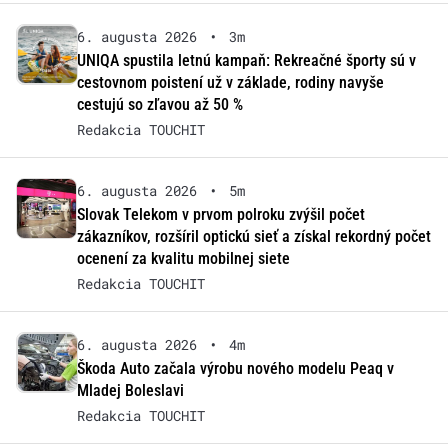
6. augusta 2026
•
3m
UNIQA spustila letnú kampaň: Rekreačné športy sú v
cestovnom poistení už v základe, rodiny navyše
cestujú so zľavou až 50 %
Redakcia TOUCHIT
6. augusta 2026
•
5m
Slovak Telekom v prvom polroku zvýšil počet
zákazníkov, rozšíril optickú sieť a získal rekordný počet
ocenení za kvalitu mobilnej siete
Redakcia TOUCHIT
6. augusta 2026
•
4m
Škoda Auto začala výrobu nového modelu Peaq v
Mladej Boleslavi
Redakcia TOUCHIT