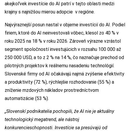
akejkoľvek investície do AI patrí v tejto oblasti medzi
krajiny s najnižšou mierou adopcie v regióne.
Najvýraznejší posun nastal v objeme investícií do AI. Podiel
firiem, ktoré do AI neinvestovali vôbec, klesol zo 40 % v
roku 2025 na 18 % v roku 2026. Zároveň výrazne vzrástol
segment spoločností investujúcich v rozsahu 100 000 až
250 000 USD, a to z 2 % na 14 %, čo naznačuje prechod od
pilotných projektov k reálnemu nasadeniu technológií.
Slovenské firmy od AI očakávajú najmä zvýšenie efektivity
a produktivity (72 %), rýchlejšie rozhodovanie (55 %) a
zníženie mzdových nákladov prostredníctvom
automatizácie (53 %).
„Slovenskí podnikatelia pochopili, že AI nie je aktuálny
technologický megatrend, ale nástroj
konkurencieschopnosti. Investície sa presúvajú od