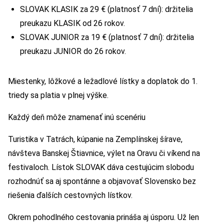
SLOVAK KLASIK za 29 € (platnosť 7 dní): držitelia
preukazu KLASIK od 26 rokov.
SLOVAK JUNIOR za 19 € (platnosť 7 dní): držitelia
preukazu JUNIOR do 26 rokov.
Miestenky, lôžkové a ležadlové lístky a doplatok do 1.
triedy sa platia v plnej výške.
Každý deň môže znamenať inú scenériu
Turistika v Tatrách, kúpanie na Zemplínskej šírave,
návšteva Banskej Štiavnice, výlet na Oravu či víkend na
festivaloch. Lístok SLOVAK dáva cestujúcim slobodu
rozhodnúť sa aj spontánne a objavovať Slovensko bez
riešenia ďalších cestovných lístkov.
Okrem pohodlného cestovania prináša aj úsporu. Už len