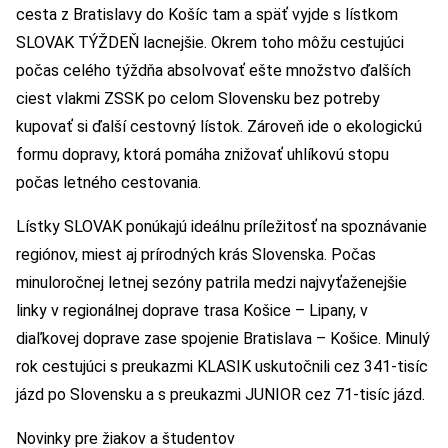
cesta z Bratislavy do Košíc tam a späť vyjde s lístkom
SLOVAK TÝŽDEŇ lacnejšie. Okrem toho môžu cestujúci
počas celého týždňa absolvovať ešte množstvo ďalších
ciest vlakmi ZSSK po celom Slovensku bez potreby
kupovať si ďalší cestovný lístok. Zároveň ide o ekologickú
formu dopravy, ktorá pomáha znižovať uhlíkovú stopu
počas letného cestovania.
Lístky SLOVAK ponúkajú ideálnu príležitosť na spoznávanie
regiónov, miest aj prírodných krás Slovenska. Počas
minuloročnej letnej sezóny patrila medzi najvyťaženejšie
linky v regionálnej doprave trasa Košice – Lipany, v
diaľkovej doprave zase spojenie Bratislava – Košice. Minulý
rok cestujúci s preukazmi KLASIK uskutočnili cez 341-tisíc
jázd po Slovensku a s preukazmi JUNIOR cez 71-tisíc jázd.
Novinky pre žiakov a študentov