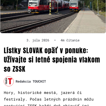
3. júla 2026
•
4m čítanie
Lístky SLOVAK opäť v ponuke:
Užívajte si letné spojenia vlakom
so ZSSK
Redakcia TOUCHIT
Hory, historické mestá, jazerá či
festivaly. Počas letných prázdnin môžu
cestujúci ZSSK každý deň objaviť iný