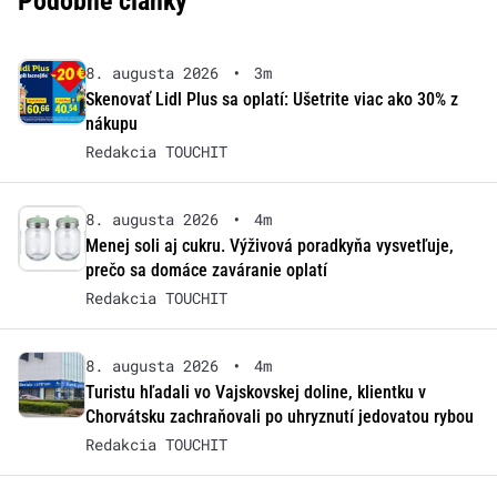
Podobné články
8. augusta 2026
•
3m
Skenovať Lidl Plus sa oplatí: Ušetrite viac ako 30% z
nákupu
Redakcia TOUCHIT
8. augusta 2026
•
4m
Menej soli aj cukru. Výživová poradkyňa vysvetľuje,
prečo sa domáce zaváranie oplatí
Redakcia TOUCHIT
8. augusta 2026
•
4m
Turistu hľadali vo Vajskovskej doline, klientku v
Chorvátsku zachraňovali po uhryznutí jedovatou rybou
Redakcia TOUCHIT