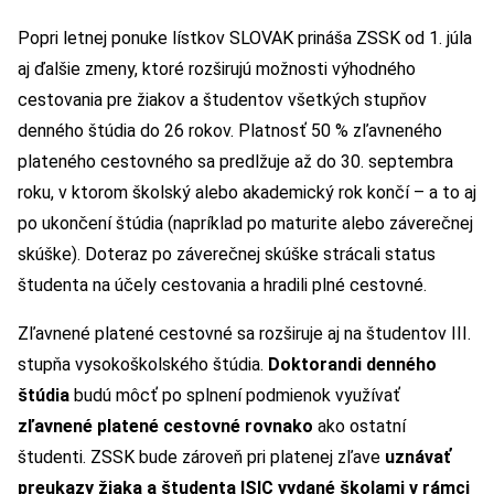
Popri letnej ponuke lístkov SLOVAK prináša ZSSK od 1. júla
aj ďalšie zmeny, ktoré rozširujú možnosti výhodného
cestovania pre žiakov a študentov všetkých stupňov
denného štúdia do 26 rokov. Platnosť 50 % zľavneného
plateného cestovného sa predlžuje až do 30. septembra
roku, v ktorom školský alebo akademický rok končí – a to aj
po ukončení štúdia (napríklad po maturite alebo záverečnej
skúške). Doteraz po záverečnej skúške strácali status
študenta na účely cestovania a hradili plné cestovné.
Zľavnené platené cestovné sa rozširuje aj na študentov III.
stupňa vysokoškolského štúdia.
Doktorandi denného
štúdia
budú môcť po splnení podmienok využívať
zľavnené platené cestovné rovnako
ako ostatní
študenti. ZSSK bude zároveň pri platenej zľave
uznávať
preukazy žiaka a študenta ISIC vydané školami v rámci