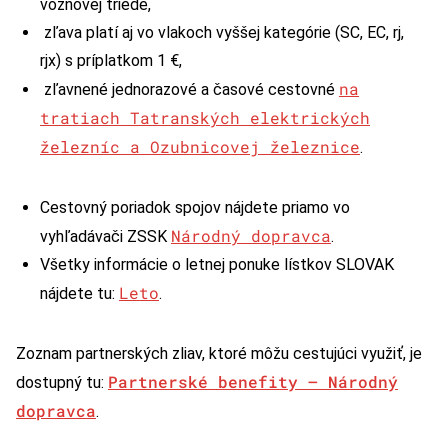
vozňovej triede,
zľava platí aj vo vlakoch vyššej kategórie (SC, EC, rj,
rjx) s príplatkom 1 €,
na
zľavnené jednorazové a časové cestovné
tratiach Tatranských elektrických
železníc a Ozubnicovej železnice
.
Cestovný poriadok spojov nájdete priamo vo
Národný dopravca
vyhľadávači ZSSK
.
Všetky informácie o letnej ponuke lístkov SLOVAK
Leto
nájdete tu:
.
Zoznam partnerských zliav, ktoré môžu cestujúci využiť, je
Partnerské benefity – Národný
dostupný tu:
dopravca
.