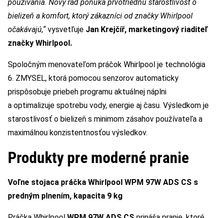
používania. Nový rad ponúka prvotriednu starostlivosť o
bielizeň a komfort, ktorý zákazníci od značky Whirlpool
očakávajú,“
vysvetľuje
Jan Krejčíř, marketingový riaditeľ
značky Whirlpool.
Spoločným menovateľom práčok Whirlpool je technológia
6. ZMYSEL, ktorá pomocou senzorov automaticky
prispôsobuje priebeh programu aktuálnej náplni
a optimalizuje spotrebu vody, energie aj času. Výsledkom je
starostlivosť o bielizeň s minimom zásahov používateľa a
maximálnou konzistentnosťou výsledkov.
Produkty pre moderné pranie
Voľne stojaca práčka Whirlpool WPM 97W ADS CS s
predným plnením, kapacita 9 kg
Práčka Whirlpool
WPM 97W ADS CS
prináša pranie, ktoré