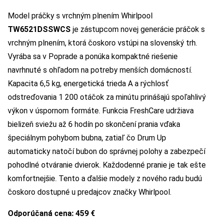
Model práčky s vrchným plnením Whirlpool
TW6521DSSWCS
je zástupcom novej generácie práčok s
vrchným plnením, ktorá čoskoro vstúpi na slovenský trh.
Vyrába sa v Poprade a ponúka kompaktné riešenie
navrhnuté s ohľadom na potreby menších domácností.
Kapacita 6,5 kg, energetická trieda A a rýchlosť
odstreďovania 1 200 otáčok za minútu prinášajú spoľahlivý
výkon v úspornom formáte. Funkcia FreshCare udržiava
bielizeň sviežu až 6 hodín po skončení prania vďaka
špeciálnym pohybom bubna, zatiaľ čo Drum Up
automaticky natočí bubon do správnej polohy a zabezpečí
pohodlné otváranie dvierok. Každodenné pranie je tak ešte
komfortnejšie. Tento a ďalšie modely z nového radu budú
čoskoro dostupné u predajcov značky Whirlpool.
Odporúčaná cena: 459 €