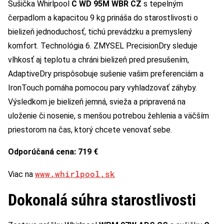
Sušička Whirlpool
C WD 95M WBR CZ
s tepelným
čerpadlom a kapacitou 9 kg prináša do starostlivosti o
bielizeň jednoduchosť, tichú prevádzku a premyslený
komfort. Technológia 6. ZMYSEL PrecisionDry sleduje
vlhkosť aj teplotu a chráni bielizeň pred presušením,
AdaptiveDry prispôsobuje sušenie vašim preferenciám a
IronTouch pomáha pomocou pary vyhladzovať záhyby.
Výsledkom je bielizeň jemná, svieža a pripravená na
uloženie či nosenie, s menšou potrebou žehlenia a väčším
priestorom na čas, ktorý chcete venovať sebe.
Odporúčaná cena: 719 €
www.whirlpool.sk
Viac na
Dokonalá súhra starostlivosti