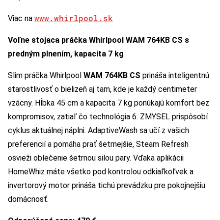
www.whirlpool.sk
Viac na
Voľne stojaca práčka Whirlpool WAM 764KB CS s
predným plnením, kapacita 7 kg
Slim práčka Whirlpool
WAM 764KB CS
prináša inteligentnú
starostlivosť o bielizeň aj tam, kde je každý centimeter
vzácny. Hĺbka 45 cm a kapacita 7 kg ponúkajú komfort bez
kompromisov, zatiaľ čo technológia 6. ZMYSEL prispôsobí
cyklus aktuálnej náplni. AdaptiveWash sa učí z vašich
preferencií a pomáha prať šetrnejšie, Steam Refresh
osvieži oblečenie šetrnou silou pary. Vďaka aplikácii
HomeWhiz máte všetko pod kontrolou odkiaľkoľvek a
invertorový motor prináša tichú prevádzku pre pokojnejšiu
domácnosť.