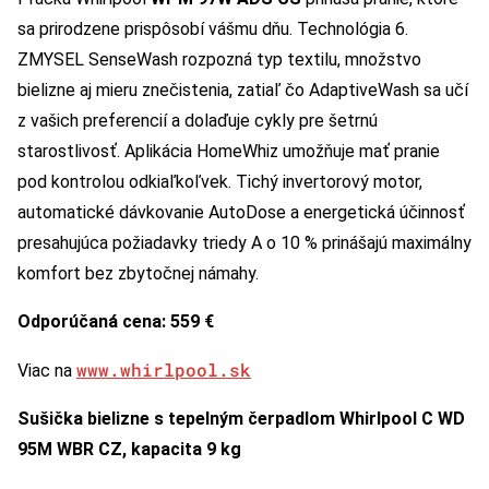
sa prirodzene prispôsobí vášmu dňu. Technológia 6.
ZMYSEL SenseWash rozpozná typ textilu, množstvo
bielizne aj mieru znečistenia, zatiaľ čo AdaptiveWash sa učí
z vašich preferencií a dolaďuje cykly pre šetrnú
starostlivosť. Aplikácia HomeWhiz umožňuje mať pranie
pod kontrolou odkiaľkoľvek. Tichý invertorový motor,
automatické dávkovanie AutoDose a energetická účinnosť
presahujúca požiadavky triedy A o 10 % prinášajú maximálny
komfort bez zbytočnej námahy.
Odporúčaná cena: 559 €
www.whirlpool.sk
Viac na
Sušička bielizne s tepelným čerpadlom Whirlpool C WD
95M WBR CZ, kapacita 9 kg