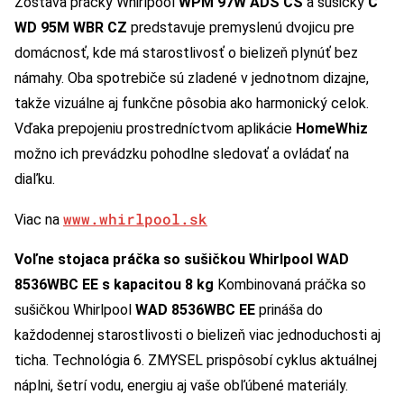
Zostava práčky Whirlpool
WPM 97W ADS CS
a sušičky
C
WD 95M WBR CZ
predstavuje premyslenú dvojicu pre
domácnosť, kde má starostlivosť o bielizeň plynúť bez
námahy. Oba spotrebiče sú zladené v jednotnom dizajne,
takže vizuálne aj funkčne pôsobia ako harmonický celok.
Vďaka prepojeniu prostredníctvom aplikácie
HomeWhiz
možno ich prevádzku pohodlne sledovať a ovládať na
diaľku.
www.whirlpool.sk
Viac na
Voľne stojaca práčka so sušičkou Whirlpool WAD
8536WBC EE s kapacitou 8 kg
Kombinovaná práčka so
sušičkou Whirlpool
WAD 8536WBC EE
prináša do
každodennej starostlivosti o bielizeň viac jednoduchosti aj
ticha. Technológia 6. ZMYSEL prispôsobí cyklus aktuálnej
náplni, šetrí vodu, energiu aj vaše obľúbené materiály.