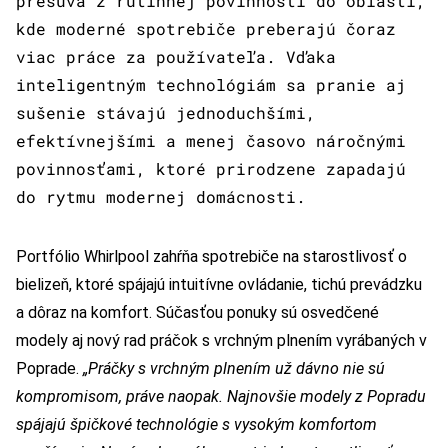
presúva z rutinnej povinnosti do oblasti,
kde moderné spotrebiče preberajú čoraz
viac práce za používateľa. Vďaka
inteligentným technológiám sa pranie aj
sušenie stávajú jednoduchšími,
efektívnejšími a menej časovo náročnými
povinnosťami, ktoré prirodzene zapadajú
do rytmu modernej domácnosti.
Portfólio Whirlpool zahŕňa spotrebiče na starostlivosť o
bielizeň, ktoré spájajú intuitívne ovládanie, tichú prevádzku
a dôraz na komfort. Súčasťou ponuky sú osvedčené
modely aj nový rad práčok s vrchným plnením vyrábaných v
Poprade.
„Práčky s vrchným plnením už dávno nie sú
kompromisom, práve naopak. Najnovšie modely z Popradu
spájajú špičkové technológie s vysokým komfortom