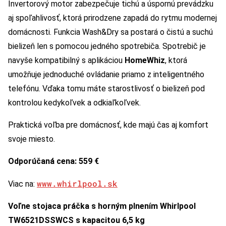
Invertorový motor zabezpečuje tichú a úspornú prevádzku
aj spoľahlivosť, ktorá prirodzene zapadá do rytmu modernej
domácnosti.
Funkcia Wash&Dry sa postará o čistú a suchú
bielizeň len s pomocou jedného spotrebiča. Spotrebič je
navyše kompatibilný s aplikáciou
HomeWhiz
, ktorá
umožňuje jednoduché ovládanie priamo z inteligentného
telefónu. Vďaka tomu máte starostlivosť o bielizeň pod
kontrolou kedykoľvek a odkiaľkoľvek.
Praktická voľba pre domácnosť, kde majú čas aj komfort
svoje miesto.
Odporúčaná cena: 559 €
www.whirlpool.sk
Viac na:
Voľne stojaca práčka s horným plnením Whirlpool
TW6521DSSWCS s kapacitou 6,5 kg