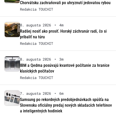
Chorvátsku zachraňovali po uhryznutí jedovatou rybou
Redakcia TOUCHIT
8. augusta 2026
•
4m
Radšej nosiť ako prosiť. Horský záchranár radí, čo si
pribaliť na túru
Redakcia TOUCHIT
8. augusta 2026
•
3m
IBM a Qedma posúvajú kvantové počítanie za hranice
klasických počítačov
Redakcia TOUCHIT
7. augusta 2026
•
6m
Samsung po rekordných predobjednávkach spúšťa na
Slovensku oficiálny predaj nových skladacích telefónov
a inteligentných hodiniek