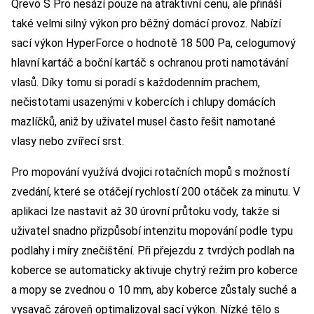
Qrevo S Pro nesází pouze na atraktivní cenu, ale přináší
také velmi silný výkon pro běžný domácí provoz. Nabízí
sací výkon HyperForce o hodnotě 18 500 Pa, celogumový
hlavní kartáč a boční kartáč s ochranou proti namotávání
vlasů. Díky tomu si poradí s každodenním prachem,
nečistotami usazenými v kobercích i chlupy domácích
mazlíčků, aniž by uživatel musel často řešit namotané
vlasy nebo zvířecí srst.
Pro mopování využívá dvojici rotačních mopů s možností
zvedání, které se otáčejí rychlostí 200 otáček za minutu. V
aplikaci lze nastavit až 30 úrovní průtoku vody, takže si
uživatel snadno přizpůsobí intenzitu mopování podle typu
podlahy i míry znečištění. Při přejezdu z tvrdých podlah na
koberce se automaticky aktivuje chytrý režim pro koberce
a mopy se zvednou o 10 mm, aby koberce zůstaly suché a
vysavač zároveň optimalizoval sací výkon. Nízké tělo s