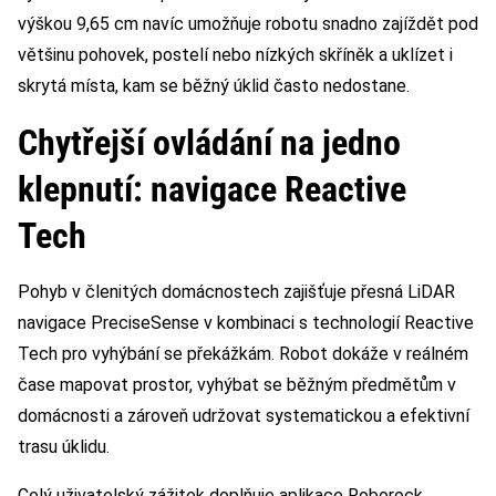
výškou 9,65 cm navíc umožňuje robotu snadno zajíždět pod
většinu pohovek, postelí nebo nízkých skříněk a uklízet i
skrytá místa, kam se běžný úklid často nedostane.
Chytřejší ovládání na jedno
klepnutí: navigace Reactive
Tech
Pohyb v členitých domácnostech zajišťuje přesná LiDAR
navigace PreciseSense v kombinaci s technologií Reactive
Tech pro vyhýbání se překážkám. Robot dokáže v reálném
čase mapovat prostor, vyhýbat se běžným předmětům v
domácnosti a zároveň udržovat systematickou a efektivní
trasu úklidu.
Celý uživatelský zážitek doplňuje aplikace Roborock,