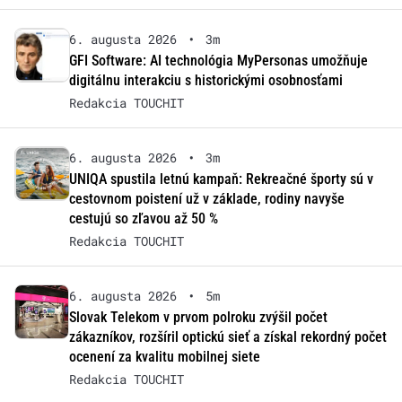
6. augusta 2026
•
3m
GFI Software: AI technológia MyPersonas umožňuje
digitálnu interakciu s historickými osobnosťami
Redakcia TOUCHIT
6. augusta 2026
•
3m
UNIQA spustila letnú kampaň: Rekreačné športy sú v
cestovnom poistení už v základe, rodiny navyše
cestujú so zľavou až 50 %
Redakcia TOUCHIT
6. augusta 2026
•
5m
Slovak Telekom v prvom polroku zvýšil počet
zákazníkov, rozšíril optickú sieť a získal rekordný počet
ocenení za kvalitu mobilnej siete
Redakcia TOUCHIT