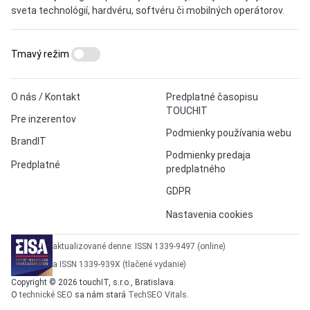
sveta technológií, hardvéru, softvéru či mobilných operátorov.
Tmavý režim
O nás / Kontakt
Predplatné časopisu
TOUCHIT
Pre inzerentov
Podmienky používania webu
BrandIT
Podmienky predaja
Predplatné
predplatného
GDPR
Nastavenia cookies
aktualizované denne: ISSN 1339-9497 (online)
a ISSN 1339-939X (tlačené vydanie)
Copyright © 2026 touchIT, s.r.o., Bratislava.
O
technické SEO
sa nám stará
TechSEO Vitals
.