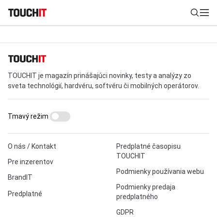
Nájsť
TOUCHIT je magazín prinášajúci novinky, testy a analýzy zo
Všetko
Recenzie
Videá
Tipy, triky, návody
Tla
sveta technológií, hardvéru, softvéru či mobilných operátorov.
Výsledky vyhľadávania
Tmavý režim
Zadajte frázu pre vyhľadanie
O nás / Kontakt
Predplatné časopisu
TOUCHIT
Pre inzerentov
Podmienky používania webu
BrandIT
Podmienky predaja
Predplatné
predplatného
GDPR