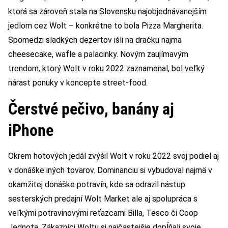
ktorá sa zároveň stala na Slovensku najobjednávanejším
jedlom cez Wolt – konkrétne to bola Pizza Margherita.
Spomedzi sladkých dezertov išli na dračku najmä
cheesecake, wafle a palacinky. Novým zaujímavým
trendom, ktorý Wolt v roku 2022 zaznamenal, bol veľký
nárast ponuky v koncepte street-food.
Čerstvé pečivo, banány aj
iPhone
Okrem hotových jedál zvýšil Wolt v roku 2022 svoj podiel aj
v donáške iných tovarov. Dominanciu si vybudoval najmä v
okamžitej donáške potravín, kde sa odrazil nástup
sesterských predajní Wolt Market ale aj spolupráca s
veľkými potravinovými reťazcami Billa, Tesco či Coop
Jednota. Zákazníci Woltu si najčastejšie dopĺňali svoje