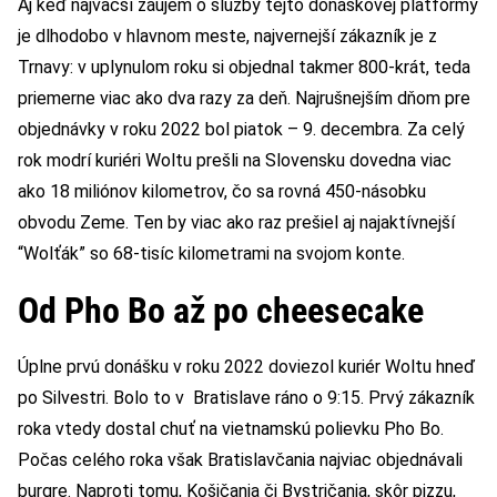
Aj keď najväčší záujem o služby tejto donáškovej platformy
je dlhodobo v hlavnom meste, najvernejší zákazník je z
Trnavy: v uplynulom roku si objednal takmer 800-krát, teda
priemerne viac ako dva razy za deň. Najrušnejším dňom pre
objednávky v roku 2022 bol piatok – 9. decembra. Za celý
rok modrí kuriéri Woltu prešli na Slovensku dovedna viac
ako 18 miliónov kilometrov, čo sa rovná 450-násobku
obvodu Zeme. Ten by viac ako raz prešiel aj najaktívnejší
“Wolťák” so 68-tisíc kilometrami na svojom konte.
Od Pho Bo až po cheesecake
Úplne prvú donášku v roku 2022 doviezol kuriér Woltu hneď
po Silvestri. Bolo to v Bratislave ráno o 9:15. Prvý zákazník
roka vtedy dostal chuť na vietnamskú polievku Pho Bo.
Počas celého roka však Bratislavčania najviac objednávali
burgre. Naproti tomu, Košičania či Bystričania, skôr pizzu,