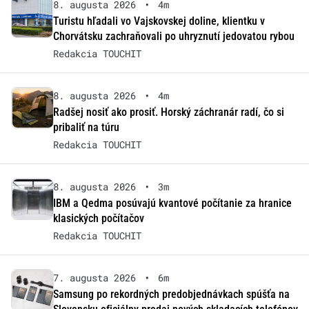
8. augusta 2026
•
4m
Turistu hľadali vo Vajskovskej doline, klientku v
Chorvátsku zachraňovali po uhryznutí jedovatou rybou
Redakcia TOUCHIT
8. augusta 2026
•
4m
Radšej nosiť ako prosiť. Horský záchranár radí, čo si
pribaliť na túru
Redakcia TOUCHIT
8. augusta 2026
•
3m
IBM a Qedma posúvajú kvantové počítanie za hranice
klasických počítačov
Redakcia TOUCHIT
7. augusta 2026
•
6m
Samsung po rekordných predobjednávkach spúšťa na