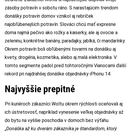
zásoby potravín v sobotu ráno. S narastajúcim trendom
donášky potravín domov vznikol aj rebríček
najobľúbenejších potravín: Slováci chcú mať expresne
doma najmä pečivo ako rožky a kaiserky, ale aj ovocie a
zeleninu, konkrétne banány, paradajky, jablká, či mandarínky.
Okrem potravín boli obľúbenými tovarmi na donášku aj
kvety, drogéria, kozmetika, alebo aj malá elektronika. V
tomto segmente padol pred tohtoročnými Vianocami ďalší
rekord pri najdrahšej donáške objednávky iPhonu 14.
Najvyššie prepitné
Pri kuriéroch zákazníci Woltu okrem rýchlosti oceňovali aj
ich ústretovosť, napríklad vynesenie veľkej objednávky až
do bytu na vyššie poschodia v domoch bez výťahu.
„
Donáška až ku dverám zákazníka je štandardom, ktorý