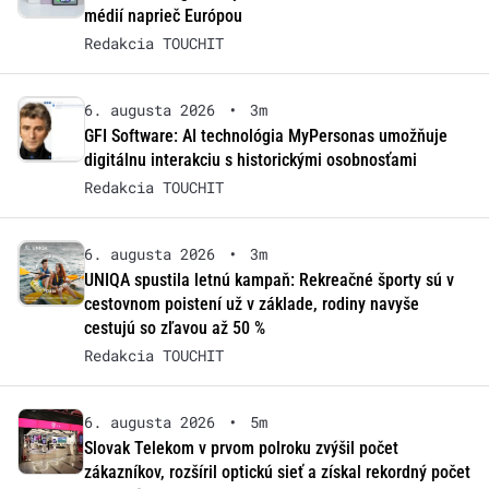
médií naprieč Európou
Redakcia TOUCHIT
6. augusta 2026
•
3m
GFI Software: AI technológia MyPersonas umožňuje
digitálnu interakciu s historickými osobnosťami
Redakcia TOUCHIT
6. augusta 2026
•
3m
UNIQA spustila letnú kampaň: Rekreačné športy sú v
cestovnom poistení už v základe, rodiny navyše
cestujú so zľavou až 50 %
Redakcia TOUCHIT
6. augusta 2026
•
5m
Slovak Telekom v prvom polroku zvýšil počet
zákazníkov, rozšíril optickú sieť a získal rekordný počet