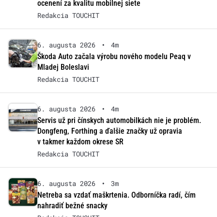
ocenení za kvalitu mobilnej siete
Redakcia TOUCHIT
6. augusta 2026
•
4m
Škoda Auto začala výrobu nového modelu Peaq v
Mladej Boleslavi
Redakcia TOUCHIT
6. augusta 2026
•
4m
Servis už pri čínskych automobilkách nie je problém.
Dongfeng, Forthing a ďalšie značky už opravia
v takmer každom okrese SR
Redakcia TOUCHIT
6. augusta 2026
•
3m
Netreba sa vzdať maškrtenia. Odborníčka radí, čím
nahradiť bežné snacky