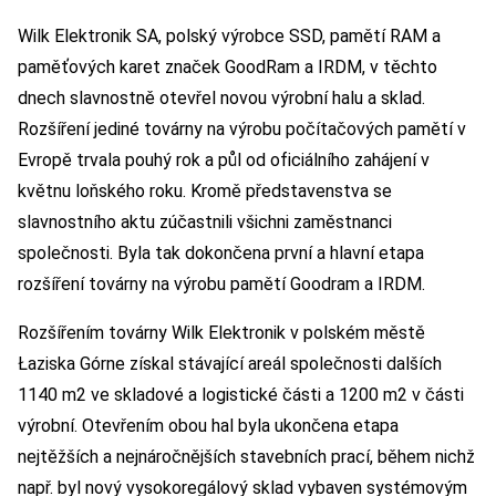
Wilk Elektronik SA, polský výrobce SSD, pamětí RAM a
paměťových karet značek GoodRam a IRDM, v těchto
dnech slavnostně otevřel novou výrobní halu a sklad.
Rozšíření jediné továrny na výrobu počítačových pamětí v
Evropě trvala pouhý rok a půl od oficiálního zahájení v
květnu loňského roku. Kromě představenstva se
slavnostního aktu zúčastnili všichni zaměstnanci
společnosti. Byla tak dokončena první a hlavní etapa
rozšíření továrny na výrobu pamětí Goodram a IRDM.
Rozšířením továrny Wilk Elektronik v polském městě
Łaziska Górne získal stávající areál společnosti dalších
1140 m2 ve skladové a logistické části a 1200 m2 v části
výrobní. Otevřením obou hal byla ukončena etapa
nejtěžších a nejnáročnějších stavebních prací, během nichž
např. byl nový vysokoregálový sklad vybaven systémovým