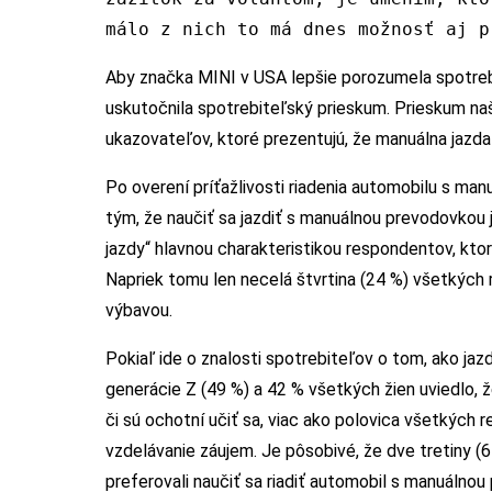
málo z nich to má dnes možnosť aj p
Aby značka MINI v USA lepšie porozumela spotre
uskutočnila spotrebiteľský prieskum. Prieskum naš
ukazovateľov, ktoré prezentujú, že manuálna jazda m
Po overení príťažlivosti riadenia automobilu s m
tým, že naučiť sa jazdiť s manuálnou prevodovkou 
jazdy“ hlavnou charakteristikou respondentov, ktor
Napriek tomu len necelá štvrtina (24 %) všetkých 
výbavou.
Pokiaľ ide o znalosti spotrebiteľov o tom, ako ja
generácie Z (49 %) a 42 % všetkých žien uviedlo, 
či sú ochotní učiť sa, viac ako polovica všetkých 
vzdelávanie záujem. Je pôsobivé, že dve tretiny (
preferovali naučiť sa riadiť automobil s manuálno