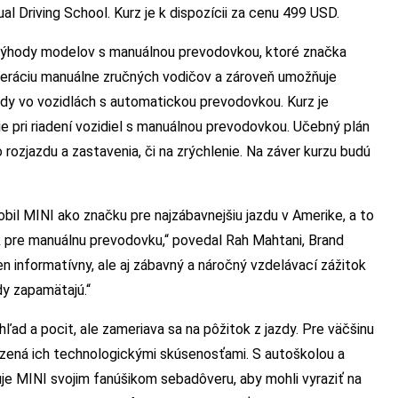
l Driving School. Kurz je k dispozícii za cenu 499 USD.
ú výhody modelov s manuálnou prevodovkou, ktoré značka
eneráciu manuálne zručných vodičov a zároveň umožňuje
zdy vo vozidlách s automatickou prevodovkou. Kurz je
ie pri riadení vozidiel s manuálnou prevodovkou. Učebný plán
 rozjazdu a zastavenia, či na zrýchlenie. Na záver kurzu budú
bil MINI ako značku pre najzábavnejšiu jazdu v Amerike, a to
 pre manuálnu prevodovku,“ povedal Rah Mahtani, Brand
n informatívny, ale aj zábavný a náročný vzdelávací zážitok
dy zapamätajú.“
ľad a pocit, ale zameriava sa na pôžitok z jazdy. Pre väčšinu
ená ich technologickými skúsenosťami. S autoškolou a
 MINI svojim fanúšikom sebadôveru, aby mohli vyraziť na