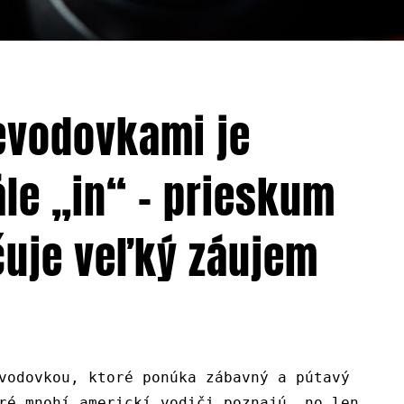
evodovkami je
le „in“ – prieskum
čuje veľký záujem
vodovkou, ktoré ponúka zábavný a pútavý
ré mnohí americkí vodiči poznajú, no len