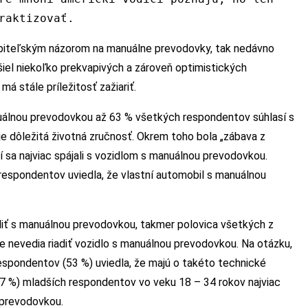
raktizovať.
biteľským názorom na manuálne prevodovky, tak nedávno
iel niekoľko prekvapivých a zároveň optimistických
á stále príležitosť zažiariť.
anuálnou prevodovkou až 63 % všetkých respondentov súhlasí s
je dôležitá životná zručnosť. Okrem toho bola „zábava z
í sa najviac spájali s vozidlom s manuálnou prevodovkou.
respondentov uviedla, že vlastní automobil s manuálnou
zdiť s manuálnou prevodovkou, takmer polovica všetkých z
že nevedia riadiť vozidlo s manuálnou prevodovkou. Na otázku,
respondentov (53 %) uviedla, že majú o takéto technické
67 %) mladších respondentov vo veku 18 – 34 rokov najviac
u prevodovkou.