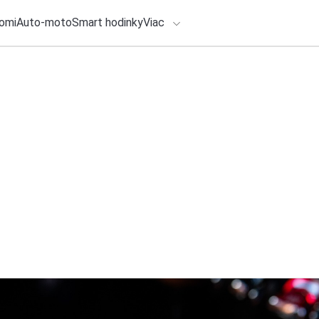
omi
Auto-moto
Smart hodinky
Viac
HLO BY VÁS ZAUJÍMAŤ
lačové správy
ADÁVANIA
27. júla 2026
•
2m
Ovládnite festival
Zadajte frázu pre vyhľadanie
najštýlovejším „aud
Redakcia TOUCHIT