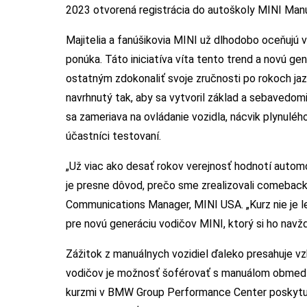
2023 otvorená registrácia do autoškoly MINI Manua
Majitelia a fanúšikovia MINI už dlhodobo oceňuj
ponúka. Táto iniciatíva víta tento trend a novú g
ostatným zdokonaliť svoje zručnosti po rokoch ja
navrhnutý tak, aby sa vytvoril základ a sebavedom
sa zameriava na ovládanie vozidla, nácvik plynulého
účastníci testovaní.
„Už viac ako desať rokov verejnosť hodnotí automo
je presne dôvod, prečo sme zrealizovali comeback
Communications Manager, MINI USA. „Kurz nie je le
pre novú generáciu vodičov MINI, ktorý si ho navž
Zážitok z manuálnych vozidiel ďaleko presahuje vzh
vodičov je možnosť šoférovať s manuálom obmedz
kurzmi v BMW Group Performance Center poskytuje