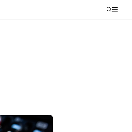
Nájsť
ovú módu: Huawei FreeClip 2 S sú
io šperkom“ tohto leta