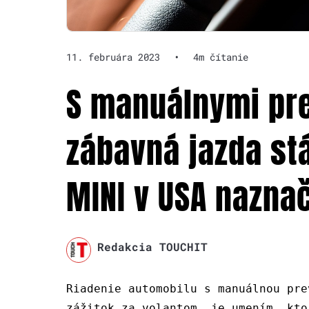
11. februára 2023
•
4m čítanie
S manuálnymi pr
zábavná jazda stá
MINI v USA nazna
Redakcia TOUCHIT
Riadenie automobilu s manuálnou pre
zážitok za volantom, je umením, kto