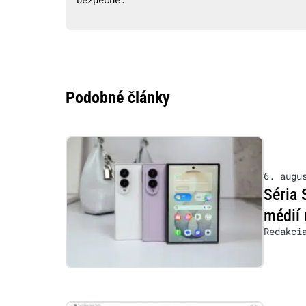
Podobné články
6. augu
Séria 
médií 
Redakci