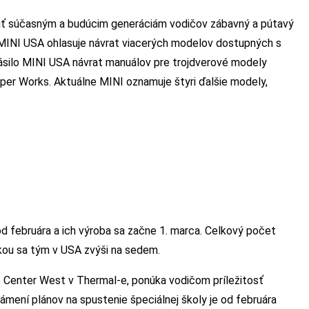
núť súčasným a budúcim generáciám vodičov zábavný a pútavý
 MINI USA ohlasuje návrat viacerých modelov dostupných s
silo MINI USA návrat manuálov pre trojdverové modely
er Works. Aktuálne MINI oznamuje štyri ďalšie modely,
od februára a ich výroba sa začne 1. marca. Celkový počet
ou sa tým v USA zvýši na sedem.
Center West v Thermal-e, ponúka vodičom príležitosť
mení plánov na spustenie špeciálnej školy je od februára