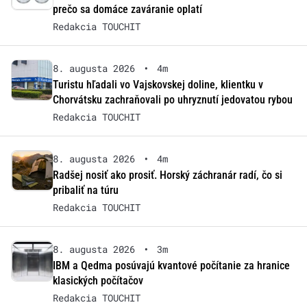
prečo sa domáce zaváranie oplatí
Redakcia TOUCHIT
8. augusta 2026
•
4m
Turistu hľadali vo Vajskovskej doline, klientku v
Chorvátsku zachraňovali po uhryznutí jedovatou rybou
Redakcia TOUCHIT
8. augusta 2026
•
4m
Radšej nosiť ako prosiť. Horský záchranár radí, čo si
pribaliť na túru
Redakcia TOUCHIT
8. augusta 2026
•
3m
IBM a Qedma posúvajú kvantové počítanie za hranice
klasických počítačov
Redakcia TOUCHIT