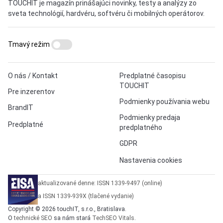
TOUCHIT je magazín prinášajúci novinky, testy a analýzy zo
sveta technológií, hardvéru, softvéru či mobilných operátorov.
Tmavý režim
O nás / Kontakt
Predplatné časopisu
TOUCHIT
Pre inzerentov
Podmienky používania webu
BrandIT
Podmienky predaja
Predplatné
predplatného
GDPR
Nastavenia cookies
aktualizované denne: ISSN 1339-9497 (online)
a ISSN 1339-939X (tlačené vydanie)
Copyright © 2026 touchIT, s.r.o., Bratislava.
O
technické SEO
sa nám stará
TechSEO Vitals
.