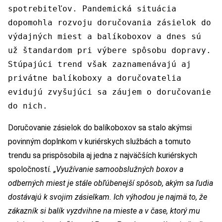
spotrebiteľov. Pandemická situácia
dopomohla rozvoju doručovania zásielok do
výdajných miest a balíkoboxov a dnes sú
už štandardom pri výbere spôsobu dopravy.
Stúpajúci trend však zaznamenávajú aj
privátne balíkoboxy a doručovatelia
evidujú zvyšujúci sa záujem o doručovanie
do nich.
Doručovanie zásielok do balíkoboxov sa stalo akýmsi
povinným doplnkom v kuriérskych službách a tomuto
trendu sa prispôsobila aj jedna z najväčších kuriérskych
spoločností
. „Využívanie samoobslužných boxov a
odberných miest je stále obľúbenejší spôsob, akým sa ľudia
dostávajú k svojim zásielkam. Ich výhodou je najmä to, že
zákazník si balík vyzdvihne na mieste a v čase, ktorý mu