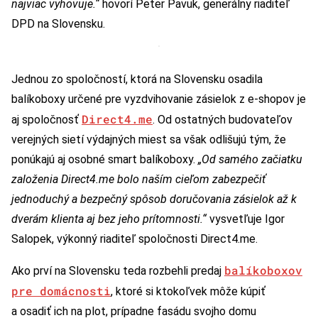
najviac vyhovuje.“
hovorí Peter Pavuk, generálny riaditeľ
DPD na Slovensku.
Jednou zo spoločností, ktorá na Slovensku osadila
balíkoboxy určené pre vyzdvihovanie zásielok z e-shopov je
Direct4.me
aj spoločnosť
. Od ostatných budovateľov
verejných sietí výdajných miest sa však odlišujú tým, že
ponúkajú aj osobné smart balíkoboxy.
„Od samého začiatku
založenia Direct4.me bolo naším cieľom zabezpečiť
jednoduchý a bezpečný spôsob doručovania zásielok až k
dverám klienta aj bez jeho prítomnosti.“
vysvetľuje Igor
Salopek, výkonný riaditeľ spoločnosti Direct4.me.
balíkoboxov
Ako prví na Slovensku teda rozbehli predaj
pre domácnosti
, ktoré si ktokoľvek môže kúpiť
a osadiť ich na plot, prípadne fasádu svojho domu