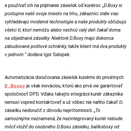
a používať ich na prijímanie zásielok od kuriérov. „
D.Boxy si
postupne našli svoje miesto na trhu, zákazníci stále viac
vyhľadávajú moderné technológie a naše produkty obľubujú
všetci tí, ktorí nemôžu alebo nechcú celý deň čakať doma
na objednané zásielky. Niektoré D.Boxy majú dokonca
zabudované poštové schránky, takže klient má dva produkty
v jednom.
“ dodáva Igor Salopek.
Automatizácia doručovania zásielok kuriérmi do privátnych
D.Boxov
je však inováciou, ktorú ako prvá vie garantovať
spoločnosť DPD. Vďaka takejto integrácii kuriér zákazníka
nemusí vopred kontaktovať a už vôbec nie naňho čakať či
zásielku nedoručiť z dôvodu neprítomnosti. „
To
samozrejme neznamená, že nezintegrovaný kuriér nebude
môcť vložiť do osobného D.Boxu zásielku, balíkoboxy od